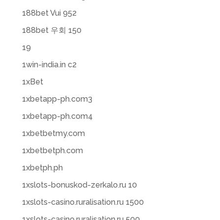
188bet Vui 952
188bet 우회 150
19
1win-india.in c2
1xBet
1xbetapp-ph.com3
1xbetapp-ph.com4
1xbetbetmy.com
1xbetbetph.com
1xbetph.ph
1xslots-bonuskod-zerkalo.ru 10
1xslots-casino.ruralisation.ru 1500
1xslots-casino.ruralisation.ru 500