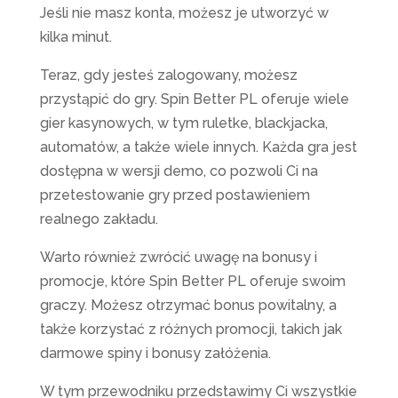
Jeśli nie masz konta, możesz je utworzyć w
kilka minut.
Teraz, gdy jesteś zalogowany, możesz
przystąpić do gry. Spin Better PL oferuje wiele
gier kasynowych, w tym ruletke, blackjacka,
automatów, a także wiele innych. Każda gra jest
dostępna w wersji demo, co pozwoli Ci na
przetestowanie gry przed postawieniem
realnego zakładu.
Warto również zwrócić uwagę na bonusy i
promocje, które Spin Better PL oferuje swoim
graczy. Możesz otrzymać bonus powitalny, a
także korzystać z różnych promocji, takich jak
darmowe spiny i bonusy załóżenia.
W tym przewodniku przedstawimy Ci wszystkie