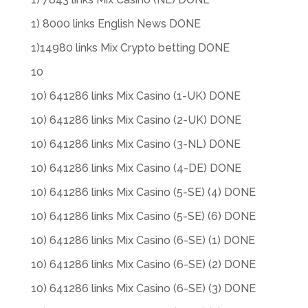
1) 8000 links English News DONE
1)14980 links Mix Crypto betting DONE
10
10) 641286 links Mix Casino (1-UK) DONE
10) 641286 links Mix Casino (2-UK) DONE
10) 641286 links Mix Casino (3-NL) DONE
10) 641286 links Mix Casino (4-DE) DONE
10) 641286 links Mix Casino (5-SE) (4) DONE
10) 641286 links Mix Casino (5-SE) (6) DONE
10) 641286 links Mix Casino (6-SE) (1) DONE
10) 641286 links Mix Casino (6-SE) (2) DONE
10) 641286 links Mix Casino (6-SE) (3) DONE