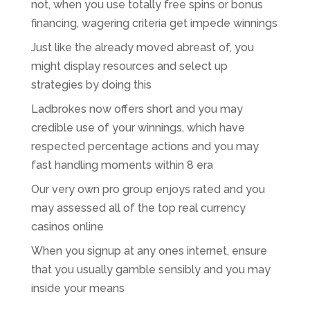
not, when you use totally free spins or bonus
financing, wagering criteria get impede winnings
Just like the already moved abreast of, you
might display resources and select up
strategies by doing this
Ladbrokes now offers short and you may
credible use of your winnings, which have
respected percentage actions and you may
fast handling moments within 8 era
Our very own pro group enjoys rated and you
may assessed all of the top real currency
casinos online
When you signup at any ones internet, ensure
that you usually gamble sensibly and you may
inside your means