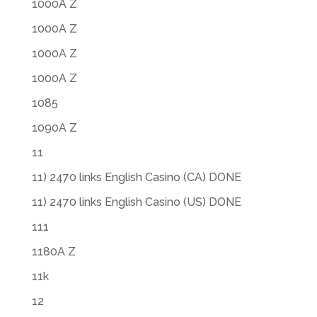
1000A Z
1000A Z
1000A Z
1000A Z
1085
1090A Z
11
11) 2470 links English Casino (CA) DONE
11) 2470 links English Casino (US) DONE
111
1180A Z
11k
12