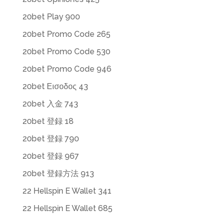
20bet Play 900
20bet Promo Code 265
20bet Promo Code 530
20bet Promo Code 946
20bet Εισοδος 43
20bet 入金 743
20bet 登録 18
20bet 登録 790
20bet 登録 967
20bet 登録方法 913
22 Hellspin E Wallet 341
22 Hellspin E Wallet 685