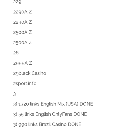
229
2290A Z
2290A Z
2500A Z
2500A Z
26
2999A Z
29black Casino
2sport.info
3
3) 1320 links English Mix (USA) DONE
3) 55 links English OnlyFans DONE
3) 990 links Brazil Casino DONE