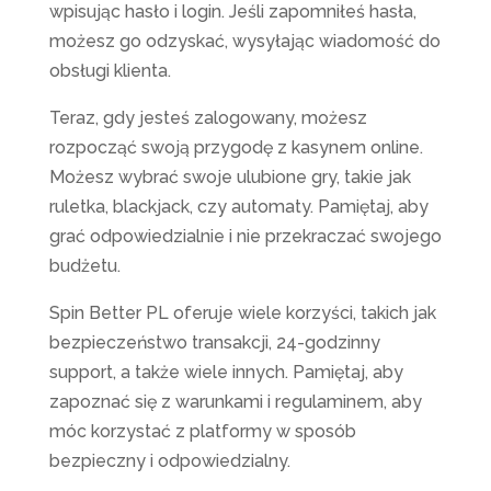
wpisując hasło i login. Jeśli zapomniłeś hasła,
możesz go odzyskać, wysyłając wiadomość do
obsługi klienta.
Teraz, gdy jesteś zalogowany, możesz
rozpocząć swoją przygodę z kasynem online.
Możesz wybrać swoje ulubione gry, takie jak
ruletka, blackjack, czy automaty. Pamiętaj, aby
grać odpowiedzialnie i nie przekraczać swojego
budżetu.
Spin Better PL oferuje wiele korzyści, takich jak
bezpieczeństwo transakcji, 24-godzinny
support, a także wiele innych. Pamiętaj, aby
zapoznać się z warunkami i regulaminem, aby
móc korzystać z platformy w sposób
bezpieczny i odpowiedzialny.