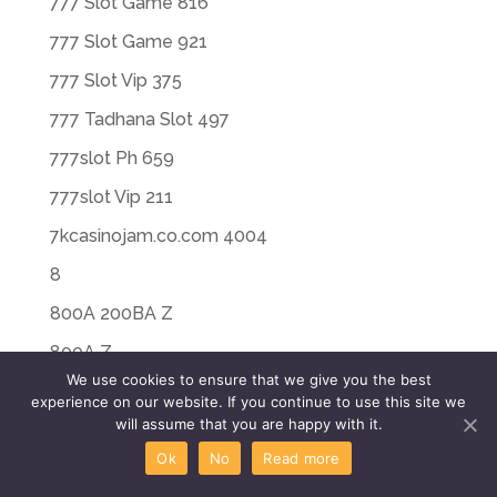
777 Slot Game 816
777 Slot Game 921
777 Slot Vip 375
777 Tadhana Slot 497
777slot Ph 659
777slot Vip 211
7kcasinojam.co.com 4004
8
800A 200BA Z
800A Z
We use cookies to ensure that we give you the best
863
experience on our website. If you continue to use this site we
will assume that you are happy with it.
888 Casino Free Spins 729
Ok
No
Read more
888 Jili Casino 346