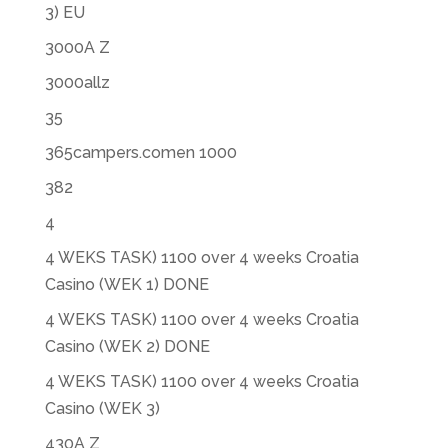
3) EU
3000A Z
3000allz
35
365campers.comen 1000
382
4
4 WEKS TASK) 1100 over 4 weeks Croatia
Casino (WEK 1) DONE
4 WEKS TASK) 1100 over 4 weeks Croatia
Casino (WEK 2) DONE
4 WEKS TASK) 1100 over 4 weeks Croatia
Casino (WEK 3)
430A Z