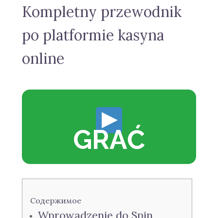
Kompletny przewodnik
po platformie kasyna
online
GRAĆ
Содержимое
Wprowadzenie do Spin