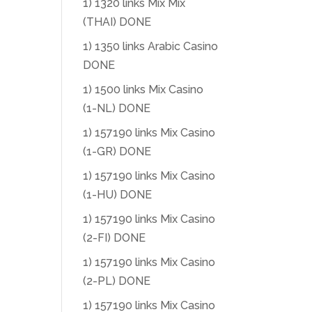
1) 1320 links Mix Mix
(THAI) DONE
1) 1350 links Arabic Casino
DONE
1) 1500 links Mix Casino
(1-NL) DONE
1) 157190 links Mix Casino
(1-GR) DONE
1) 157190 links Mix Casino
(1-HU) DONE
1) 157190 links Mix Casino
(2-FI) DONE
1) 157190 links Mix Casino
(2-PL) DONE
1) 157190 links Mix Casino