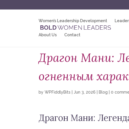
Women’s Leadership Development
Leader
About Us
Contact
Драгон Мани: Л
огненным хара
by
WPFiddlyBits
|
Jun 3, 2026
|
Blog
|
0 comme
Драгон Мани: Легенд