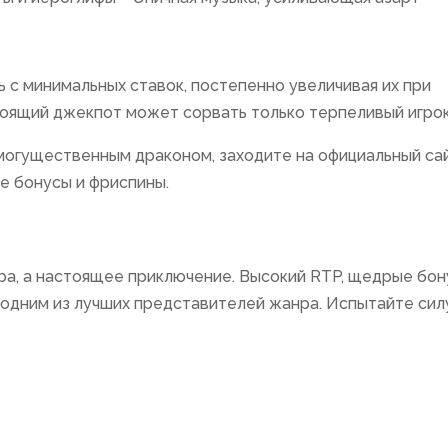
 с минимальных ставок, постепенно увеличивая их при
тоящий джекпот может сорвать только терпеливый игрок
 могущественным драконом, заходите на официальный сай
ые бонусы и фриспины.
гра, а настоящее приключение. Высокий RTP, щедрые бо
 одним из лучших представителей жанра. Испытайте сил