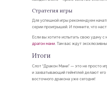
Стратегия игры
Для успешной игры рекомендуем начать
серии проигрышей. И помните, что нас
Если вы хотите испытать свою удачу с
драгон мани
. Там вас ждут эксклюзивн
Итоги
Слот “Дракон Мани” — это не просто и
и захватывающий геймплей делают его
восточного дракона уже сегодня!