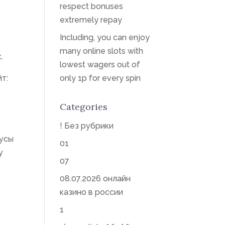
respect bonuses
extremely repay
Including, you can enjoy
many online slots with
.
lowest wagers out of
т:
only 1p for every spin
Categories
! Без рубрики
нусы
01
у
07
08.07.2026 онлайн
казино в россии
1