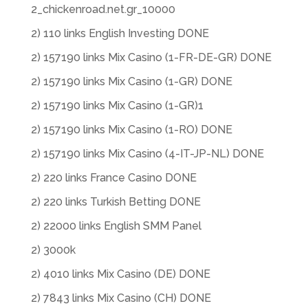
2_chickenroad.net.gr_10000
2) 110 links English Investing DONE
2) 157190 links Mix Casino (1-FR-DE-GR) DONE
2) 157190 links Mix Casino (1-GR) DONE
2) 157190 links Mix Casino (1-GR)1
2) 157190 links Mix Casino (1-RO) DONE
2) 157190 links Mix Casino (4-IT-JP-NL) DONE
2) 220 links France Casino DONE
2) 220 links Turkish Betting DONE
2) 22000 links English SMM Panel
2) 3000k
2) 4010 links Mix Casino (DE) DONE
2) 7843 links Mix Casino (CH) DONE