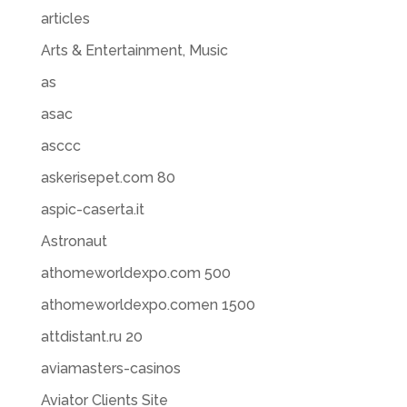
articles
Arts & Entertainment, Music
as
asac
asccc
askerisepet.com 80
aspic-caserta.it
Astronaut
athomeworldexpo.com 500
athomeworldexpo.comen 1500
attdistant.ru 20
aviamasters-casinos
Aviator Clients Site