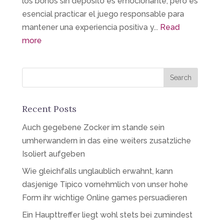
los bonos sin depósito es emocionante, pero es
esencial practicar el juego responsable para
mantener una experiencia positiva y...
Read
more
Recent Posts
Auch gegebene Zocker im stande sein
umherwandern in das eine weiters zusatzliche
Isoliert aufgeben
Wie gleichfalls unglaublich erwahnt, kann
dasjenige Tipico vornehmlich von unser hohe
Form ihr wichtige Online games persuadieren
Ein Haupttreffer liegt wohl stets bei zumindest