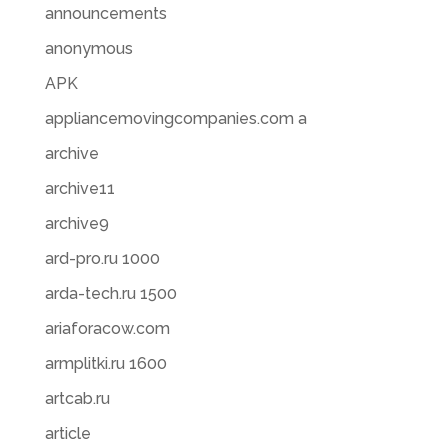
announcements
anonymous
APK
appliancemovingcompanies.com a
archive
archive11
archive9
ard-pro.ru 1000
arda-tech.ru 1500
ariaforacow.com
armplitki.ru 1600
artcab.ru
article