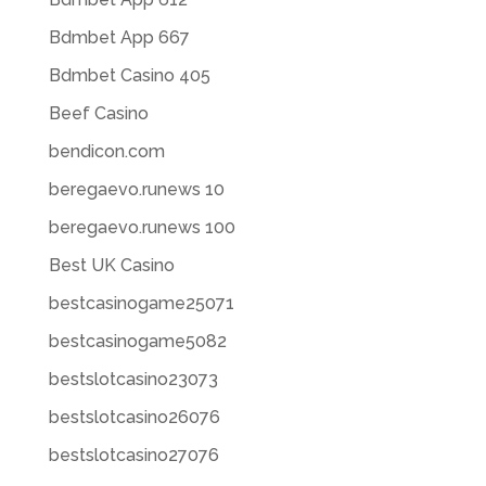
Bdmbet App 667
Bdmbet Casino 405
Beef Casino
bendicon.com
beregaevo.runews 10
beregaevo.runews 100
Best UK Casino
bestcasinogame25071
bestcasinogame5082
bestslotcasino23073
bestslotcasino26076
bestslotcasino27076