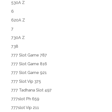
530A Z
6
620A Z
7
730A Z
738
777 Slot Game 787
777 Slot Game 816
777 Slot Game 921
777 Slot Vip 375
777 Tadhana Slot 497
777slot Ph 659
777slot Vip 211