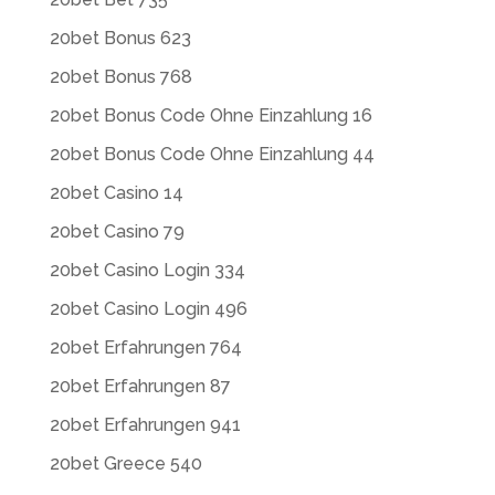
20bet Bonus 623
20bet Bonus 768
20bet Bonus Code Ohne Einzahlung 16
20bet Bonus Code Ohne Einzahlung 44
20bet Casino 14
20bet Casino 79
20bet Casino Login 334
20bet Casino Login 496
20bet Erfahrungen 764
20bet Erfahrungen 87
20bet Erfahrungen 941
20bet Greece 540