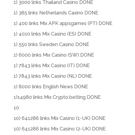
1) 3000 links Thailand Casino DONE
1) 385 links Netherlands Casino DONE
1) 400 links Mix APK appsgames (PT) DONE
1) 4010 links Mix Casino (ES) DONE
1) 550 links Sweden Casino DONE
1) 6000 links Mix Casino (SW) DONE
1) 7843 links Mix Casino (IT) DONE
1) 7843 links Mix Casino (NL) DONE
1) 8000 links English News DONE
1)14980 links Mix Crypto betting DONE
10
10) 641286 links Mix Casino (1-UK) DONE
10) 641286 links Mix Casino (2-UK) DONE