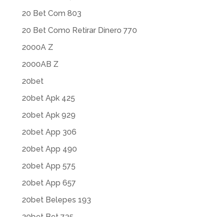
20 Bet Com 803
20 Bet Como Retirar Dinero 770
2000A Z
2000AB Z
20bet
20bet Apk 425
20bet Apk 929
20bet App 306
20bet App 490
20bet App 575
20bet App 657
20bet Belepes 193
20bet Bet 735