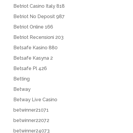
Betriot Casino Italy 818
Betriot No Deposit 987
Betriot Online 166
Betriot Recensioni 203
Betsafe Kasino 880
Betsafe Kasyna 2
Betsafe Pl 426
Betting
Betway
Betway Live Casino
betwinner21071
betwinner22072
betwinner24073