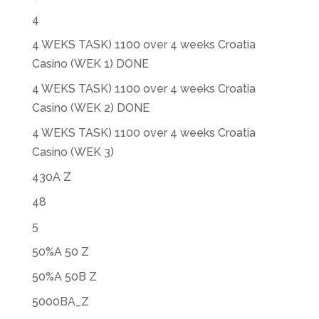
4
4 WEKS TASK) 1100 over 4 weeks Croatia
Casino (WEK 1) DONE
4 WEKS TASK) 1100 over 4 weeks Croatia
Casino (WEK 2) DONE
4 WEKS TASK) 1100 over 4 weeks Croatia
Casino (WEK 3)
430A Z
48
5
50%A 50 Z
50%A 50B Z
5000BA_Z