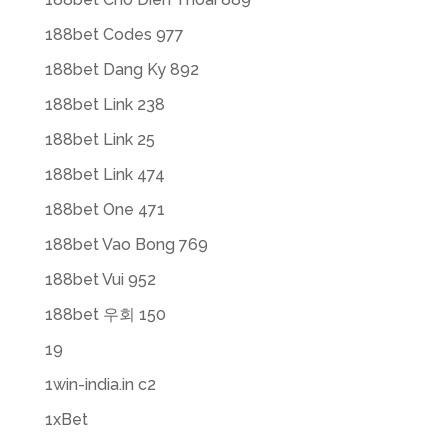
188bet Codes 977
188bet Dang Ky 892
188bet Link 238
188bet Link 25
188bet Link 474
188bet One 471
188bet Vao Bong 769
188bet Vui 952
188bet 우회 150
19
1win-india.in c2
1xBet