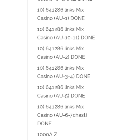
10) 641286 links Mix
Casino (AU-1) DONE
10) 641286 links Mix
Casino (AU-10-11) DONE
10) 641286 links Mix
Casino (AU-2) DONE
10) 641286 links Mix
Casino (AU-3-4) DONE
10) 641286 links Mix
Casino (AU-5) DONE
10) 641286 links Mix
Casino (AU-6-7chast)
DONE
1000A Z