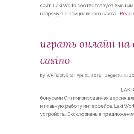
сайт. Laki World соответствует высши
напрямую с официального сайта...
Read 
играть онлайн на д
casino
by
WPFiddlyBits
|
Apr 21, 2026
|
pegactur.ru 4
LAKI 
бонусами Оптимизированная версия дл
и плавную работу интерфейса. Laki Wo
устройств. Эксклюзивные предложения.