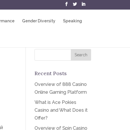
ormance
Gender Diversity
Speaking
Recent Posts
Overview of 888 Casino
Online Gaming Platform
What is Ace Pokies
Casino and What Does it
Offer?
ой
Overview of Spin Casino