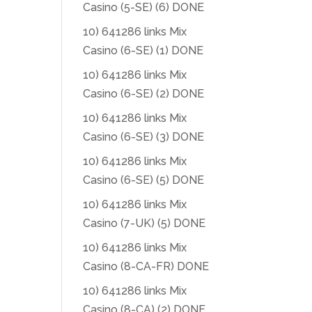
Casino (5-SE) (6) DONE
10) 641286 links Mix
Casino (6-SE) (1) DONE
10) 641286 links Mix
Casino (6-SE) (2) DONE
10) 641286 links Mix
Casino (6-SE) (3) DONE
10) 641286 links Mix
Casino (6-SE) (5) DONE
10) 641286 links Mix
Casino (7-UK) (5) DONE
10) 641286 links Mix
Casino (8-CA-FR) DONE
10) 641286 links Mix
Casino (8-CA) (2) DONE