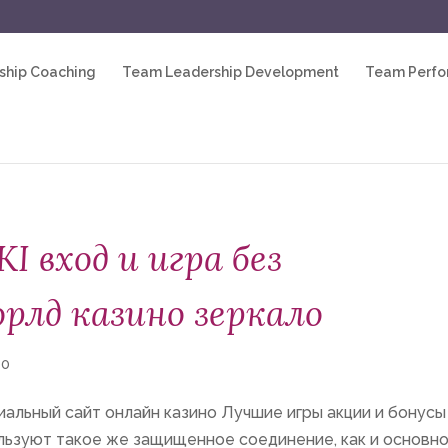
ship Coaching
Team Leadership Development
Team Perf
I вход и игра без
орлд казино зеркало
00
альный сайт онлайн казино Лучшие игры акции и бонусы
ользуют такое же защищенное соединение, как и основн