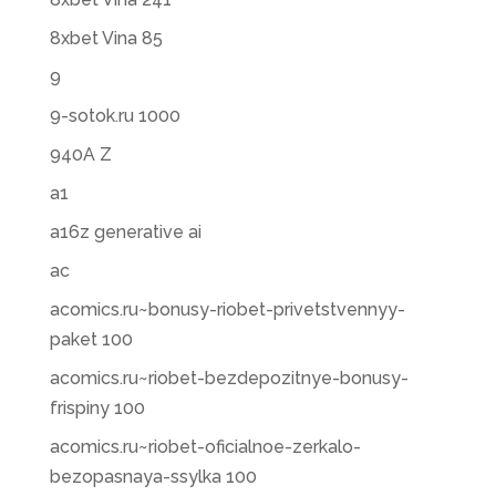
8xbet Vina 85
9
9-sotok.ru 1000
940A Z
a1
a16z generative ai
ac
acomics.ru~bonusy-riobet-privetstvennyy-
paket 100
acomics.ru~riobet-bezdepozitnye-bonusy-
frispiny 100
acomics.ru~riobet-oficialnoe-zerkalo-
bezopasnaya-ssylka 100