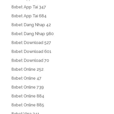
8xbet App Tai 347
8xbet App Tai 684
8xbet Dang Nhap 42
8xbet Dang Nhap 980
8xbet Download 527
8xbet Download 601
8xbet Download 70
8xbet Online 252
8xbet Online 47
8xbet Online 739
8xbet Online 884
8xbet Online 885
8xbet Vina 241