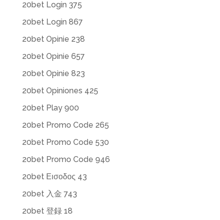
20bet Login 375
20bet Login 867
20bet Opinie 238
20bet Opinie 657
20bet Opinie 823
20bet Opiniones 425
20bet Play 900
20bet Promo Code 265
20bet Promo Code 530
20bet Promo Code 946
20bet Εισοδος 43
20bet 入金 743
20bet 登録 18