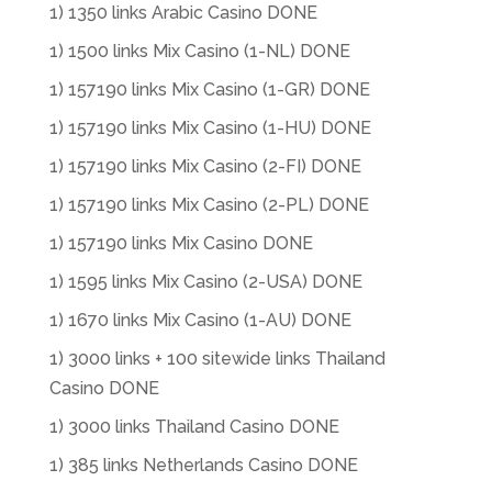
1) 1350 links Arabic Casino DONE
1) 1500 links Mix Casino (1-NL) DONE
1) 157190 links Mix Casino (1-GR) DONE
1) 157190 links Mix Casino (1-HU) DONE
1) 157190 links Mix Casino (2-FI) DONE
1) 157190 links Mix Casino (2-PL) DONE
1) 157190 links Mix Casino DONE
1) 1595 links Mix Casino (2-USA) DONE
1) 1670 links Mix Casino (1-AU) DONE
1) 3000 links + 100 sitewide links Thailand
Casino DONE
1) 3000 links Thailand Casino DONE
1) 385 links Netherlands Casino DONE