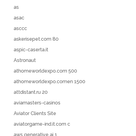
as
asac
asccc
askerisepet.com 80
aspic-caserta.it
Astronaut
athomeworldexpo.com 500
athomeworldexpo.comen 1500
attdistant.ru 20
aviamasters-casinos
Aviator Clients Site
aviatorgame-ind.it.com c
aws generative ai 1