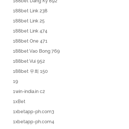
188bet Dang Ky 892
188bet Link 238
188bet Link 25
188bet Link 474
188bet One 471
188bet Vao Bong 769
188bet Vui 952
188bet 우회 150
19
1win-india.in c2
1xBet
1xbetapp-ph.com3
1xbetapp-ph.com4