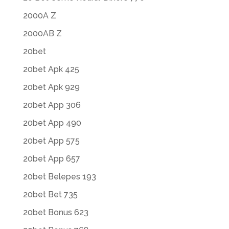
2000A Z
2000AB Z
20bet
20bet Apk 425
20bet Apk 929
20bet App 306
20bet App 490
20bet App 575
20bet App 657
20bet Belepes 193
20bet Bet 735
20bet Bonus 623