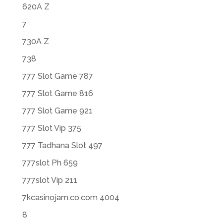
620A Z
7
730A Z
738
777 Slot Game 787
777 Slot Game 816
777 Slot Game 921
777 Slot Vip 375
777 Tadhana Slot 497
777slot Ph 659
777slot Vip 211
7kcasinojam.co.com 4004
8