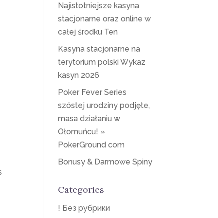
Najistotniejsze kasyna
stacjonarne oraz online w
całej środku Ten
Kasyna stacjonarne na
terytorium polski Wykaz
kasyn 2026
Poker Fever Series
szóstej urodziny podjęte,
masa działaniu w
Ołomuńcu! »
PokerGround com
Bonusy & Darmowe Spiny
s
Categories
! Без рубрики