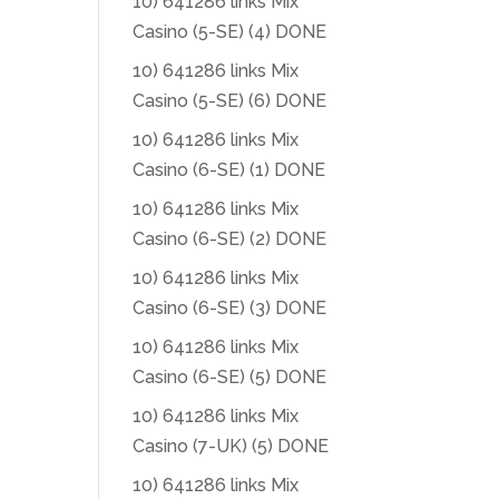
10) 641286 links Mix
Casino (5-SE) (4) DONE
10) 641286 links Mix
Casino (5-SE) (6) DONE
10) 641286 links Mix
Casino (6-SE) (1) DONE
10) 641286 links Mix
Casino (6-SE) (2) DONE
10) 641286 links Mix
Casino (6-SE) (3) DONE
10) 641286 links Mix
Casino (6-SE) (5) DONE
10) 641286 links Mix
Casino (7-UK) (5) DONE
10) 641286 links Mix