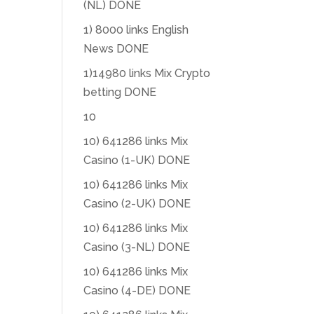
(NL) DONE
1) 8000 links English
News DONE
1)14980 links Mix Crypto
betting DONE
10
10) 641286 links Mix
Casino (1-UK) DONE
10) 641286 links Mix
Casino (2-UK) DONE
10) 641286 links Mix
Casino (3-NL) DONE
10) 641286 links Mix
Casino (4-DE) DONE