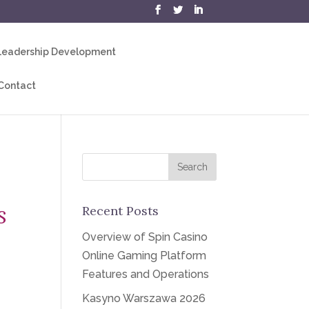
eadership Development
Contact
s
Recent Posts
Overview of Spin Casino
Online Gaming Platform
Features and Operations
Kasyno Warszawa 2026