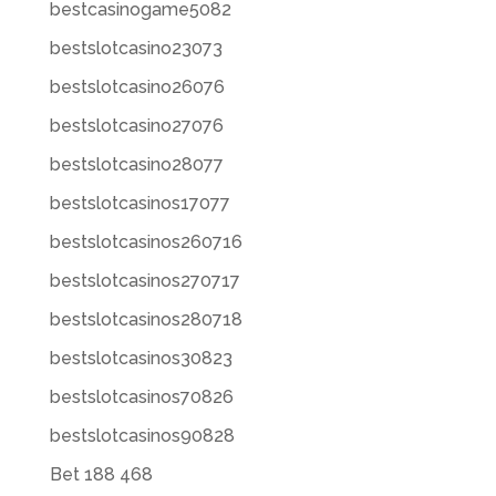
bestcasinogame5082
bestslotcasino23073
bestslotcasino26076
bestslotcasino27076
bestslotcasino28077
bestslotcasinos17077
bestslotcasinos260716
bestslotcasinos270717
bestslotcasinos280718
bestslotcasinos30823
bestslotcasinos70826
bestslotcasinos90828
Bet 188 468