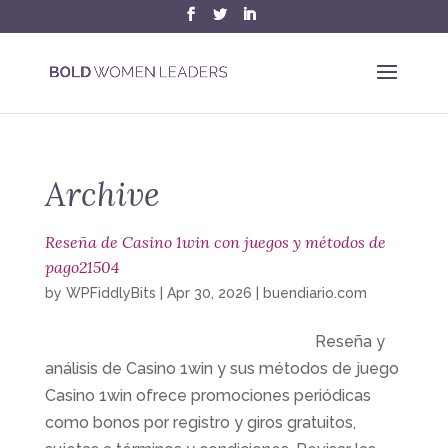
Archive
Reseña de Casino 1win con juegos y métodos de
pago21504
by
WPFiddlyBits
|
Apr 30, 2026
|
buendiario.com
Reseña y
análisis de Casino 1win y sus métodos de juego
Casino 1win ofrece promociones periódicas
como bonos por registro y giros gratuitos,