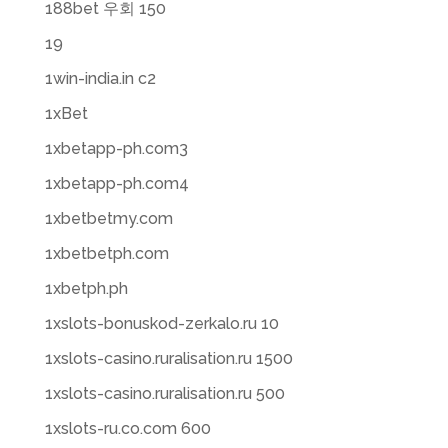
188bet 우회 150
19
1win-india.in c2
1xBet
1xbetapp-ph.com3
1xbetapp-ph.com4
1xbetbetmy.com
1xbetbetph.com
1xbetph.ph
1xslots-bonuskod-zerkalo.ru 10
1xslots-casino.ruralisation.ru 1500
1xslots-casino.ruralisation.ru 500
1xslots-ru.co.com 600