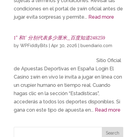
sujetas a términos y condiciones. Revisar las
condiciones en el portal de 1win oficial antes de
jugar evita sorpresas y permite...
Read more
1” 和1′ 分别代表多少厘米_百度知道248259
by
WPFiddlyBits
|
Apr 30, 2026
|
buendiario.com
Sitio Oficial
de Apuestas Deportivas en España Login El
Casino 1win en vivo le invita a jugar en línea con
un crupier humano en tiempo real. Cuando
hagas clic en la sección “Estadísticas”,
accederás a todos los deportes disponibles. Si
gana con este tipo de apuesta en...
Read more