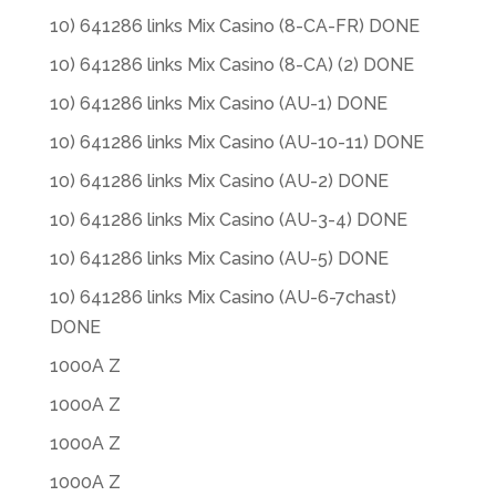
10) 641286 links Mix Casino (8-CA-FR) DONE
10) 641286 links Mix Casino (8-CA) (2) DONE
10) 641286 links Mix Casino (AU-1) DONE
10) 641286 links Mix Casino (AU-10-11) DONE
10) 641286 links Mix Casino (AU-2) DONE
10) 641286 links Mix Casino (AU-3-4) DONE
10) 641286 links Mix Casino (AU-5) DONE
10) 641286 links Mix Casino (AU-6-7chast)
DONE
1000A Z
1000A Z
1000A Z
1000A Z