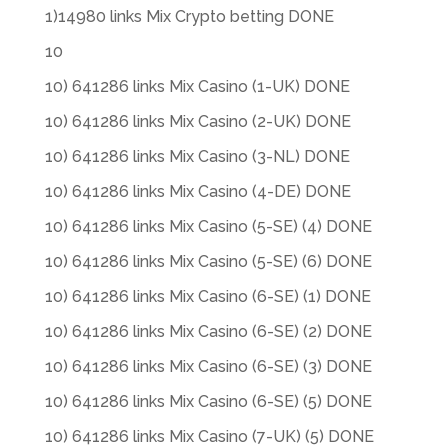
1)14980 links Mix Crypto betting DONE
10
10) 641286 links Mix Casino (1-UK) DONE
10) 641286 links Mix Casino (2-UK) DONE
10) 641286 links Mix Casino (3-NL) DONE
10) 641286 links Mix Casino (4-DE) DONE
10) 641286 links Mix Casino (5-SE) (4) DONE
10) 641286 links Mix Casino (5-SE) (6) DONE
10) 641286 links Mix Casino (6-SE) (1) DONE
10) 641286 links Mix Casino (6-SE) (2) DONE
10) 641286 links Mix Casino (6-SE) (3) DONE
10) 641286 links Mix Casino (6-SE) (5) DONE
10) 641286 links Mix Casino (7-UK) (5) DONE