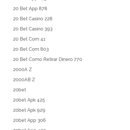
20 Bet App 878
20 Bet Casino 228
20 Bet Casino 393
20 Bet Com 41
20 Bet Com 803
20 Bet Como Retirar Dinero 770
2000A Z
2000AB Z
20bet
20bet Apk 425
20bet Apk 929
20bet App 306