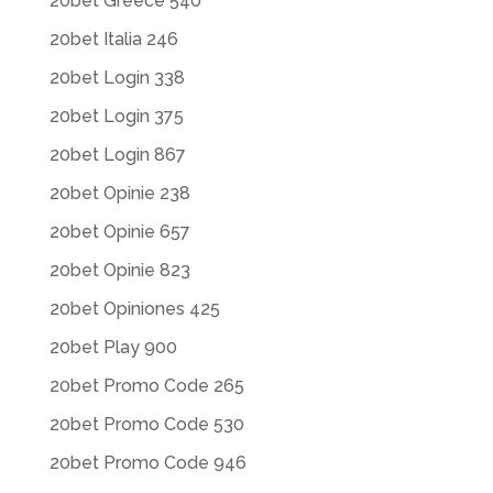
20bet Greece 540
20bet Italia 246
20bet Login 338
20bet Login 375
20bet Login 867
20bet Opinie 238
20bet Opinie 657
20bet Opinie 823
20bet Opiniones 425
20bet Play 900
20bet Promo Code 265
20bet Promo Code 530
20bet Promo Code 946