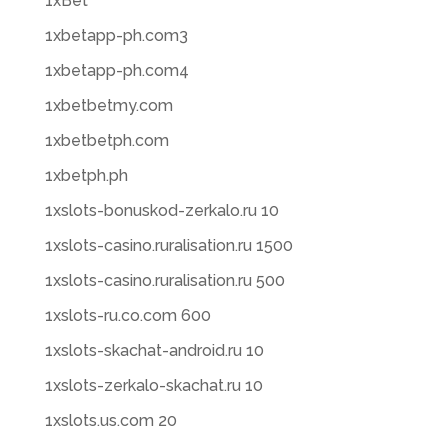
1xBet
1xbetapp-ph.com3
1xbetapp-ph.com4
1xbetbetmy.com
1xbetbetph.com
1xbetph.ph
1xslots-bonuskod-zerkalo.ru 10
1xslots-casino.ruralisation.ru 1500
1xslots-casino.ruralisation.ru 500
1xslots-ru.co.com 600
1xslots-skachat-android.ru 10
1xslots-zerkalo-skachat.ru 10
1xslots.us.com 20