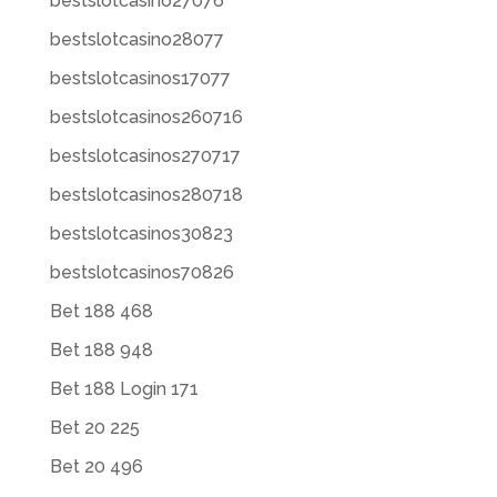
bestslotcasino27076
bestslotcasino28077
bestslotcasinos17077
bestslotcasinos260716
bestslotcasinos270717
bestslotcasinos280718
bestslotcasinos30823
bestslotcasinos70826
Bet 188 468
Bet 188 948
Bet 188 Login 171
Bet 20 225
Bet 20 496