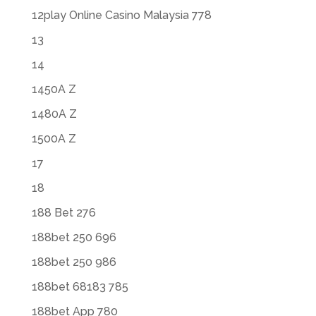
12play Online Casino Malaysia 778
13
14
1450A Z
1480A Z
1500A Z
17
18
188 Bet 276
188bet 250 696
188bet 250 986
188bet 68183 785
188bet App 780