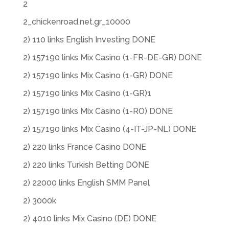
2
2_chickenroad.net.gr_10000
2) 110 links English Investing DONE
2) 157190 links Mix Casino (1-FR-DE-GR) DONE
2) 157190 links Mix Casino (1-GR) DONE
2) 157190 links Mix Casino (1-GR)1
2) 157190 links Mix Casino (1-RO) DONE
2) 157190 links Mix Casino (4-IT-JP-NL) DONE
2) 220 links France Casino DONE
2) 220 links Turkish Betting DONE
2) 22000 links English SMM Panel
2) 3000k
2) 4010 links Mix Casino (DE) DONE