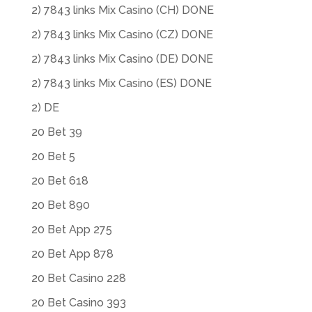
2) 7843 links Mix Casino (CH) DONE
2) 7843 links Mix Casino (CZ) DONE
2) 7843 links Mix Casino (DE) DONE
2) 7843 links Mix Casino (ES) DONE
2) DE
20 Bet 39
20 Bet 5
20 Bet 618
20 Bet 890
20 Bet App 275
20 Bet App 878
20 Bet Casino 228
20 Bet Casino 393