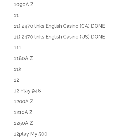
1090A Z
11
11) 2470 links English Casino (CA) DONE
11) 2470 links English Casino (US) DONE
111
1180A Z
11k
12
12 Play 948
1200A Z
1210A Z
1250A Z
12play My 500