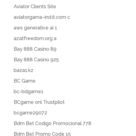
Aviator Clients Site
aviatorgame-ind.it.com c
aws generative ai 1
azatfreedom.org a
Bay 888 Casino 89
Bay 888 Casino 925
baza1.kz
BC Game
bc-bdgame1
BCgame onl Trustpilot
bcgame29072
Bdm Bet Codigo Promocional 778
Bdm Bet Promo Code 15