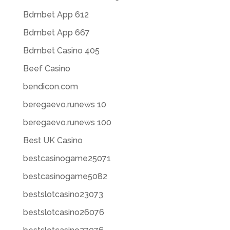
Bdmbet App 612
Bdmbet App 667
Bdmbet Casino 405
Beef Casino
bendicon.com
beregaevo.runews 10
beregaevo.runews 100
Best UK Casino
bestcasinogame25071
bestcasinogame5082
bestslotcasino23073
bestslotcasino26076