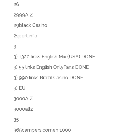
26
2999A Z
29black Casino
2sport.info
3
3) 1320 links English Mix (USA) DONE
3) 55 links English OnlyFans DONE
3) 990 links Brazil Casino DONE
3) EU
3000A Z
3000allz
35
365campers.comen 1000