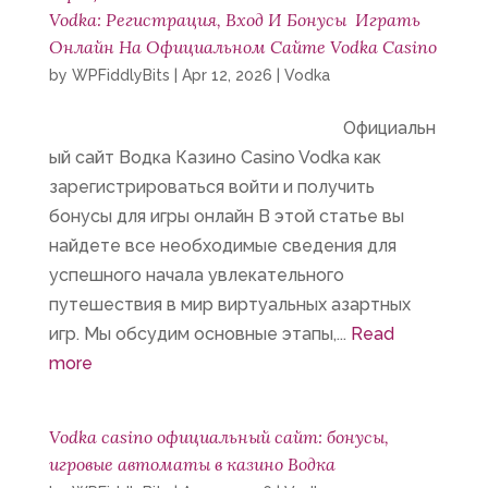
Vodka: Регистрация, Вход И Бонусы ️ Играть
Онлайн На Официальном Сайте Vodka Casino
by
WPFiddlyBits
|
Apr 12, 2026
|
Vodka
Официальн
ый сайт Водка Казино Casino Vodka как
зарегистрироваться войти и получить
бонусы для игры онлайн В этой статье вы
найдете все необходимые сведения для
успешного начала увлекательного
путешествия в мир виртуальных азартных
игр. Мы обсудим основные этапы,...
Read
more
Vodka casino официальный сайт: бонусы,
игровые автоматы в казино Водка