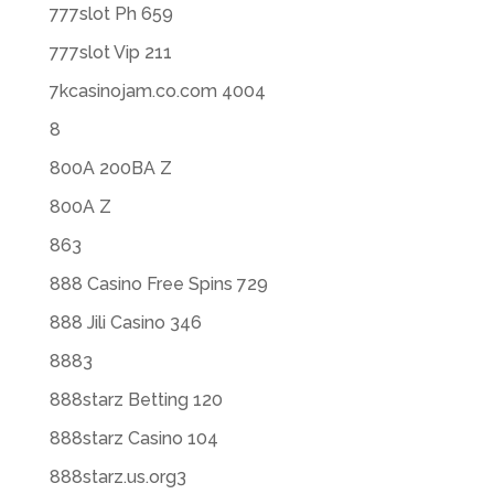
777slot Ph 659
777slot Vip 211
7kcasinojam.co.com 4004
8
800A 200BA Z
800A Z
863
888 Casino Free Spins 729
888 Jili Casino 346
8883
888starz Betting 120
888starz Casino 104
888starz.us.org3