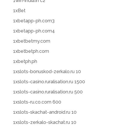
1win-india.in c2
1xBet
1xbetapp-ph.com3
1xbetapp-ph.com4
1xbetbetmy.com
1xbetbetph.com
1xbetph.ph
1xslots-bonuskod-zerkalo.ru 10
1xslots-casino.ruralisation.ru 1500
1xslots-casino.ruralisation.ru 500
1xslots-ru.co.com 600
1xslots-skachat-android.ru 10
1xslots-zerkalo-skachat.ru 10