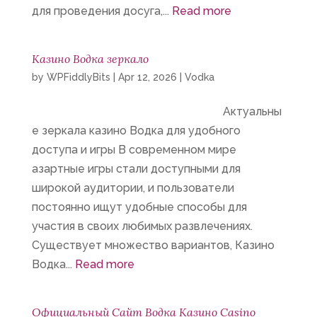
для проведения досуга,...
Read more
Казино Водка зеркало
by
WPFiddlyBits
|
Apr 12, 2026
|
Vodka
Актуальны
е зеркала казино Водка для удобного
доступа и игры В современном мире
азартные игры стали доступными для
широкой аудитории, и пользователи
постоянно ищут удобные способы для
участия в своих любимых развлечениях.
Существует множество вариантов, Казино
Водка...
Read more
Официальный Сайт Водка Казино Casino