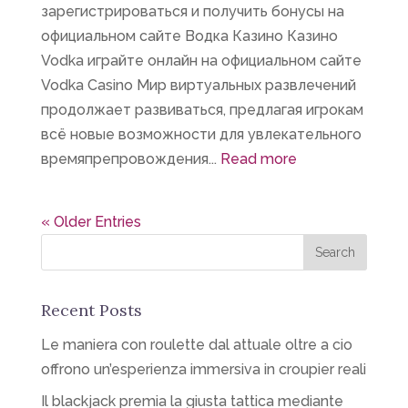
зарегистрироваться и получить бонусы на
официальном сайте Водка Казино Казино
Vodka играйте онлайн на официальном сайте
Vodka Casino Мир виртуальных развлечений
продолжает развиваться, предлагая игрокам
всё новые возможности для увлекательного
времяпрепровождения...
Read more
« Older Entries
Recent Posts
Le maniera con roulette dal attuale oltre a cio
offrono un’esperienza immersiva in croupier reali
Il blackjack premia la giusta tattica mediante