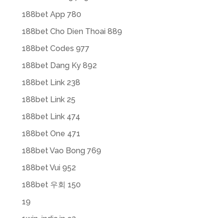
188bet App 780
188bet Cho Dien Thoai 889
188bet Codes 977
188bet Dang Ky 892
188bet Link 238
188bet Link 25
188bet Link 474
188bet One 471
188bet Vao Bong 769
188bet Vui 952
188bet 우회 150
19