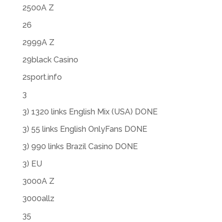
2500A Z
26
2999A Z
29black Casino
2sport.info
3
3) 1320 links English Mix (USA) DONE
3) 55 links English OnlyFans DONE
3) 990 links Brazil Casino DONE
3) EU
3000A Z
3000allz
35