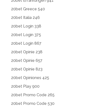
20bet Erfahrungen 941
20bet Greece 540
20bet Italia 246
20bet Login 338
20bet Login 375
20bet Login 867
20bet Opinie 238
20bet Opinie 657
20bet Opinie 823
20bet Opiniones 425
20bet Play 900
20bet Promo Code 265
20bet Promo Code 530