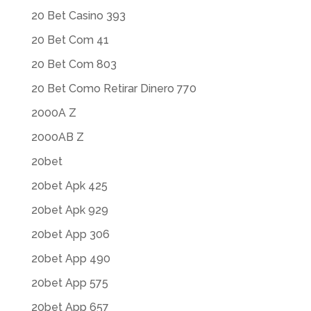
20 Bet Casino 393
20 Bet Com 41
20 Bet Com 803
20 Bet Como Retirar Dinero 770
2000A Z
2000AB Z
20bet
20bet Apk 425
20bet Apk 929
20bet App 306
20bet App 490
20bet App 575
20bet App 657