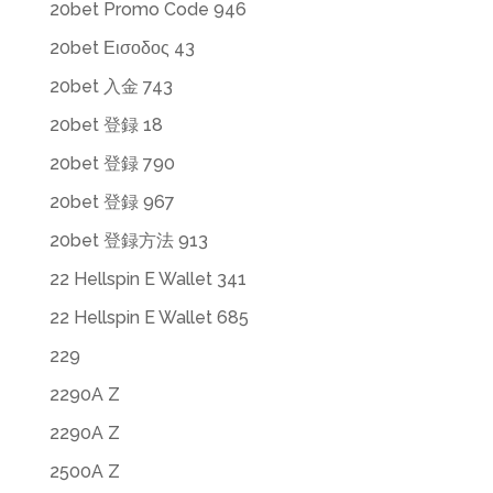
20bet Promo Code 946
20bet Εισοδος 43
20bet 入金 743
20bet 登録 18
20bet 登録 790
20bet 登録 967
20bet 登録方法 913
22 Hellspin E Wallet 341
22 Hellspin E Wallet 685
229
2290A Z
2290A Z
2500A Z