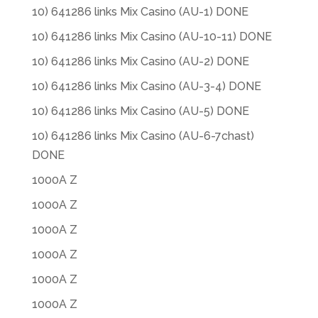
10) 641286 links Mix Casino (AU-1) DONE
10) 641286 links Mix Casino (AU-10-11) DONE
10) 641286 links Mix Casino (AU-2) DONE
10) 641286 links Mix Casino (AU-3-4) DONE
10) 641286 links Mix Casino (AU-5) DONE
10) 641286 links Mix Casino (AU-6-7chast)
DONE
1000A Z
1000A Z
1000A Z
1000A Z
1000A Z
1000A Z