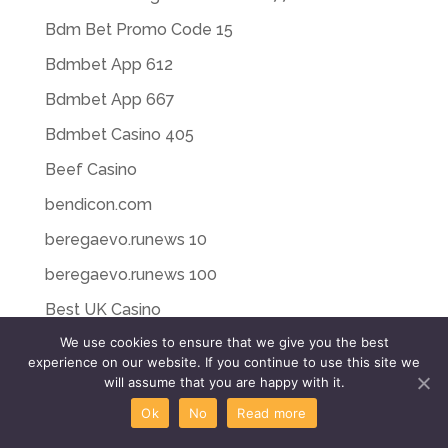
Bdm Bet Promo Code 15
Bdmbet App 612
Bdmbet App 667
Bdmbet Casino 405
Beef Casino
bendicon.com
beregaevo.runews 10
beregaevo.runews 100
Best UK Casino
We use cookies to ensure that we give you the best
bestcasinogame25071
experience on our website. If you continue to use this site we
bestcasinogame5082
will assume that you are happy with it.
Ok
No
Read more
bestslotcasino23073