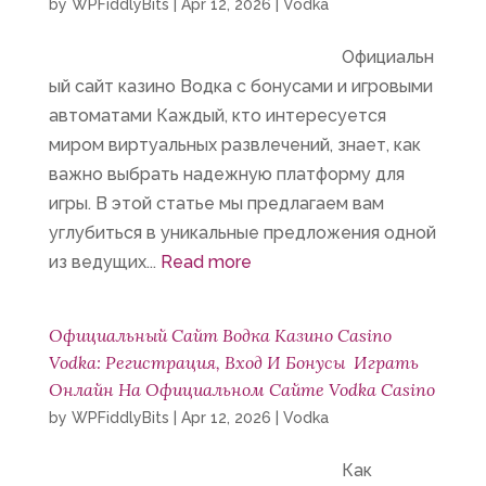
by
WPFiddlyBits
|
Apr 12, 2026
|
Vodka
Официальн
ый сайт казино Водка с бонусами и игровыми
автоматами Каждый, кто интересуется
миром виртуальных развлечений, знает, как
важно выбрать надежную платформу для
игры. В этой статье мы предлагаем вам
углубиться в уникальные предложения одной
из ведущих...
Read more
Официальный Сайт Водка Казино Casino
Vodka: Регистрация, Вход И Бонусы ️ Играть
Онлайн На Официальном Сайте Vodka Casino
by
WPFiddlyBits
|
Apr 12, 2026
|
Vodka
Как