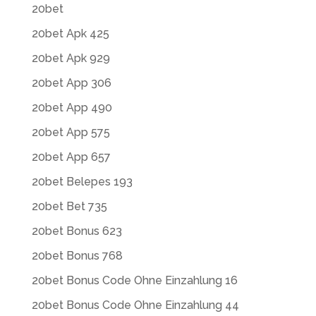
20bet
20bet Apk 425
20bet Apk 929
20bet App 306
20bet App 490
20bet App 575
20bet App 657
20bet Belepes 193
20bet Bet 735
20bet Bonus 623
20bet Bonus 768
20bet Bonus Code Ohne Einzahlung 16
20bet Bonus Code Ohne Einzahlung 44