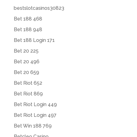
bestslotcasinos30823
Bet 188 468
Bet 188 948
Bet 188 Login 171
Bet 20 225
Bet 20 496
Bet 20 659
Bet Riot 652
Bet Riot 869
Bet Riot Login 449
Bet Riot Login 497
Bet Win 188 769
Betcleo Casino