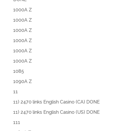
1000A Z
1000A Z
1000A Z
1000A Z
1000A Z
1000A Z
1085
1090A Z
11
11) 2470 links English Casino (CA) DONE
11) 2470 links English Casino (US) DONE
111