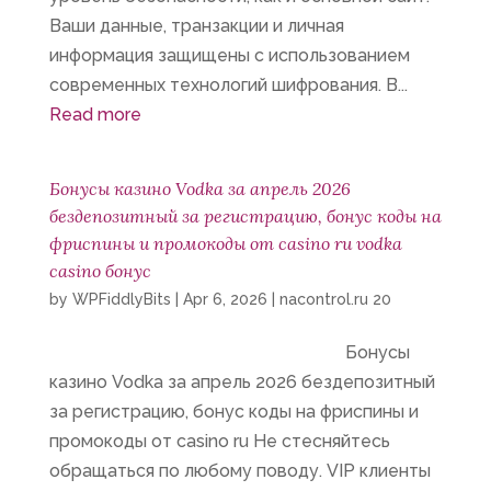
Ваши данные, транзакции и личная
информация защищены с использованием
современных технологий шифрования. В...
Read more
Бонусы казино Vodka за апрель 2026
бездепозитный за регистрацию, бонус коды на
фриспины и промокоды от casino ru vodka
casino бонус
by
WPFiddlyBits
|
Apr 6, 2026
|
nacontrol.ru 20
Бонусы
казино Vodka за апрель 2026 бездепозитный
за регистрацию, бонус коды на фриспины и
промокоды от casino ru Не стесняйтесь
обращаться по любому поводу. VIP клиенты