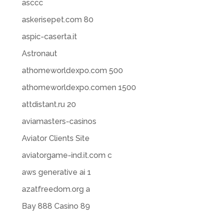
asccc
askerisepet.com 80
aspic-caserta.it
Astronaut
athomeworldexpo.com 500
athomeworldexpo.comen 1500
attdistant.ru 20
aviamasters-casinos
Aviator Clients Site
aviatorgame-ind.it.com c
aws generative ai 1
azatfreedom.org a
Bay 888 Casino 89