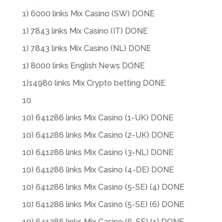
1) 6000 links Mix Casino (SW) DONE
1) 7843 links Mix Casino (IT) DONE
1) 7843 links Mix Casino (NL) DONE
1) 8000 links English News DONE
1)14980 links Mix Crypto betting DONE
10
10) 641286 links Mix Casino (1-UK) DONE
10) 641286 links Mix Casino (2-UK) DONE
10) 641286 links Mix Casino (3-NL) DONE
10) 641286 links Mix Casino (4-DE) DONE
10) 641286 links Mix Casino (5-SE) (4) DONE
10) 641286 links Mix Casino (5-SE) (6) DONE
10) 641286 links Mix Casino (6-SE) (1) DONE