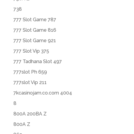
738
777 Slot Game 787
777 Slot Game 816
777 Slot Game 921
777 Slot Vip 375
777 Tadhana Slot 497
777slot Ph 659
777slot Vip 211
7kcasinojam.co.com 4004
8
800A 200BA Z
800A Z