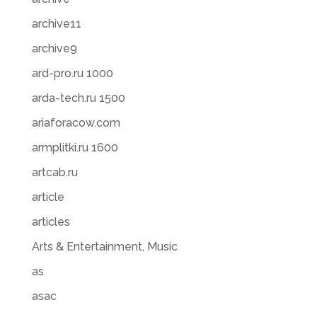
archive11
archive9
ard-pro.ru 1000
arda-tech.ru 1500
ariaforacow.com
armplitki.ru 1600
artcab.ru
article
articles
Arts & Entertainment, Music
as
asac