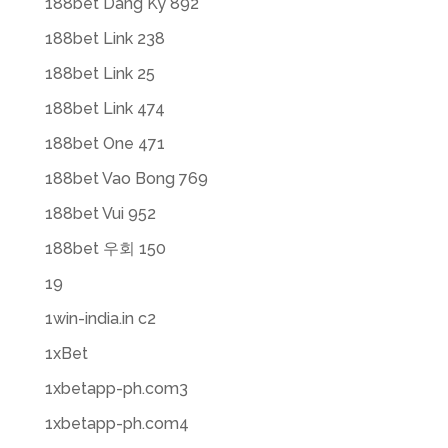
188bet Dang Ky 892
188bet Link 238
188bet Link 25
188bet Link 474
188bet One 471
188bet Vao Bong 769
188bet Vui 952
188bet 우회 150
19
1win-india.in c2
1xBet
1xbetapp-ph.com3
1xbetapp-ph.com4