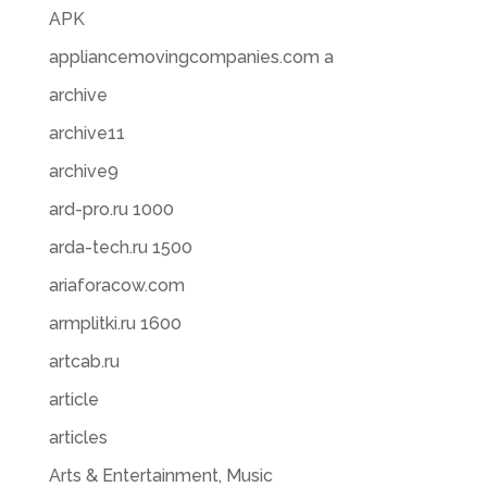
APK
appliancemovingcompanies.com a
archive
archive11
archive9
ard-pro.ru 1000
arda-tech.ru 1500
ariaforacow.com
armplitki.ru 1600
artcab.ru
article
articles
Arts & Entertainment, Music