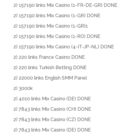
2) 157190 links Mix Casino (1-FR-DE-GR) DONE
2) 157190 links Mix Casino (1-GR) DONE
2) 157190 links Mix Casino (1-GR)1
2) 157190 links Mix Casino (1-RO) DONE
2) 157190 links Mix Casino (4-IT-JP-NL) DONE
2) 220 links France Casino DONE
2) 220 links Turkish Betting DONE
2) 22000 links English SMM Panel
2) 3000k
2) 4010 links Mix Casino (DE) DONE
2) 7843 links Mix Casino (CH) DONE
2) 7843 links Mix Casino (CZ) DONE
2) 7843 links Mix Casino (DE) DONE