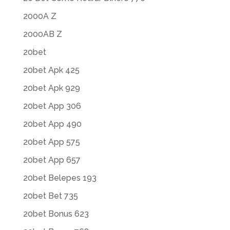
2000A Z
2000AB Z
20bet
20bet Apk 425
20bet Apk 929
20bet App 306
20bet App 490
20bet App 575
20bet App 657
20bet Belepes 193
20bet Bet 735
20bet Bonus 623