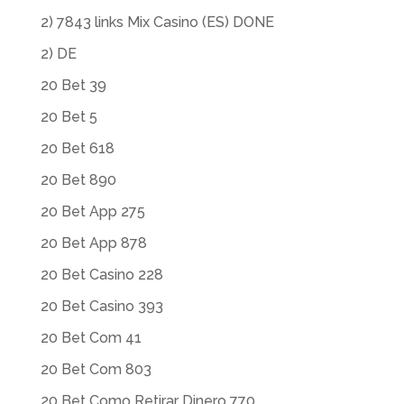
2) 7843 links Mix Casino (ES) DONE
2) DE
20 Bet 39
20 Bet 5
20 Bet 618
20 Bet 890
20 Bet App 275
20 Bet App 878
20 Bet Casino 228
20 Bet Casino 393
20 Bet Com 41
20 Bet Com 803
20 Bet Como Retirar Dinero 770