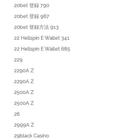
20bet 登録 790
20bet 登録 967
20bet 登録方法 913
22 Hellspin E Wallet 341
22 Hellspin E Wallet 685
229
2290A Z
2290A Z
2500A Z
2500A Z
26
2999A Z
29black Casino