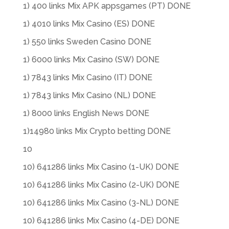
1) 400 links Mix APK appsgames (PT) DONE
1) 4010 links Mix Casino (ES) DONE
1) 550 links Sweden Casino DONE
1) 6000 links Mix Casino (SW) DONE
1) 7843 links Mix Casino (IT) DONE
1) 7843 links Mix Casino (NL) DONE
1) 8000 links English News DONE
1)14980 links Mix Crypto betting DONE
10
10) 641286 links Mix Casino (1-UK) DONE
10) 641286 links Mix Casino (2-UK) DONE
10) 641286 links Mix Casino (3-NL) DONE
10) 641286 links Mix Casino (4-DE) DONE