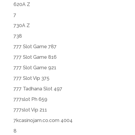
620A Z
7
730A Z
738
777 Slot Game 787
777 Slot Game 816
777 Slot Game 921
777 Slot Vip 375
777 Tadhana Slot 497
777slot Ph 659
777slot Vip 211
7kcasinojam.co.com 4004
8