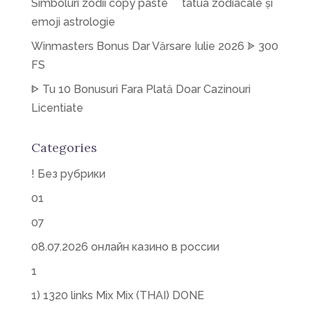
Simboluri zodii copy paste ︎ ︎ ︎ ︎ tatua zodiacale și
emoji astrologie
Winmasters Bonus Dar Vărsare Iulie 2026 ᗎ 300
FS
ᐈ Tu 10 Bonusuri Fara Plată Doar Cazinouri
Licentiate
Categories
! Без рубрики
01
07
08.07.2026 онлайн казино в россии
1
1) 1320 links Mix Mix (THAI) DONE