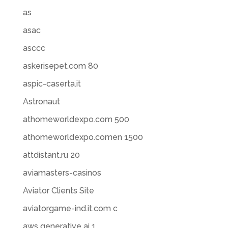
as
asac
asccc
askerisepet.com 80
aspic-caserta.it
Astronaut
athomeworldexpo.com 500
athomeworldexpo.comen 1500
attdistant.ru 20
aviamasters-casinos
Aviator Clients Site
aviatorgame-ind.it.com c
aws generative ai 1