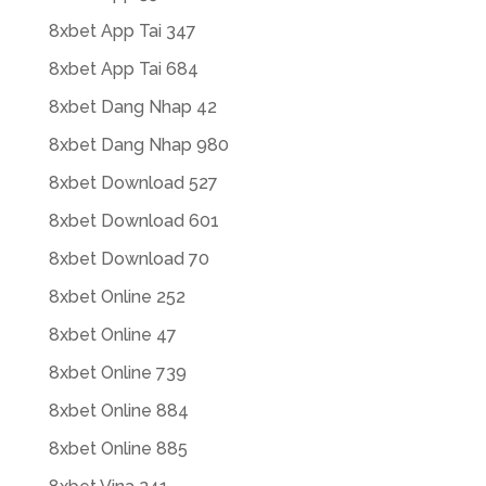
8xbet App Tai 347
8xbet App Tai 684
8xbet Dang Nhap 42
8xbet Dang Nhap 980
8xbet Download 527
8xbet Download 601
8xbet Download 70
8xbet Online 252
8xbet Online 47
8xbet Online 739
8xbet Online 884
8xbet Online 885