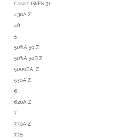
Casino (WEK 3)
430A Z
48
5
50%A 50 Z
50%A 50B Z
5000BA_Z
530A Z
6
620A Z
7
730A Z
738