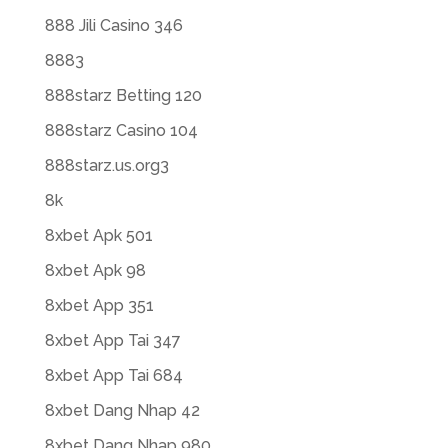
888 Jili Casino 346
8883
888starz Betting 120
888starz Casino 104
888starz.us.org3
8k
8xbet Apk 501
8xbet Apk 98
8xbet App 351
8xbet App Tai 347
8xbet App Tai 684
8xbet Dang Nhap 42
8xbet Dang Nhap 980