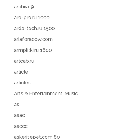
archive9
ard-pro.ru 1000
arda-tech.ru 1500
ariaforacow.com
armplitki.ru 1600
artcab.ru
article
articles
Arts & Entertainment, Music
as
asac
asccc
askerisepet.com 80