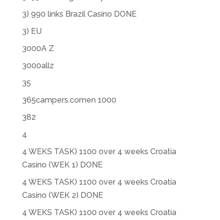
3) 990 links Brazil Casino DONE
3) EU
3000A Z
3000allz
35
365campers.comen 1000
382
4
4 WEKS TASK) 1100 over 4 weeks Croatia
Casino (WEK 1) DONE
4 WEKS TASK) 1100 over 4 weeks Croatia
Casino (WEK 2) DONE
4 WEKS TASK) 1100 over 4 weeks Croatia