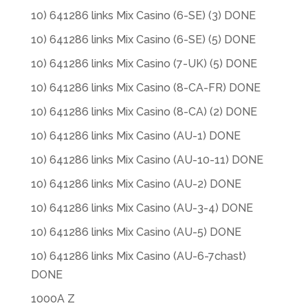
10) 641286 links Mix Casino (6-SE) (3) DONE
10) 641286 links Mix Casino (6-SE) (5) DONE
10) 641286 links Mix Casino (7-UK) (5) DONE
10) 641286 links Mix Casino (8-CA-FR) DONE
10) 641286 links Mix Casino (8-CA) (2) DONE
10) 641286 links Mix Casino (AU-1) DONE
10) 641286 links Mix Casino (AU-10-11) DONE
10) 641286 links Mix Casino (AU-2) DONE
10) 641286 links Mix Casino (AU-3-4) DONE
10) 641286 links Mix Casino (AU-5) DONE
10) 641286 links Mix Casino (AU-6-7chast)
DONE
1000A Z