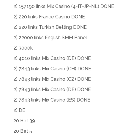
2) 157190 links Mix Casino (4-IT-JP-NL) DONE
2) 220 links France Casino DONE
2) 220 links Turkish Betting DONE
2) 22000 links English SMM Panel
2) 3000k
2) 4010 links Mix Casino (DE) DONE
2) 7843 links Mix Casino (CH) DONE
2) 7843 links Mix Casino (CZ) DONE
2) 7843 links Mix Casino (DE) DONE
2) 7843 links Mix Casino (ES) DONE
2) DE
20 Bet 39
20 Bet 5