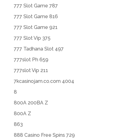
777 Slot Game 787
777 Slot Game 816
777 Slot Game 921
777 Slot Vip 375
777 Tadhana Slot 497
777slot Ph 659
777slot Vip 211
7kcasinojam.co.com 4004
8
800A 200BA Z
800A Z
863
888 Casino Free Spins 729