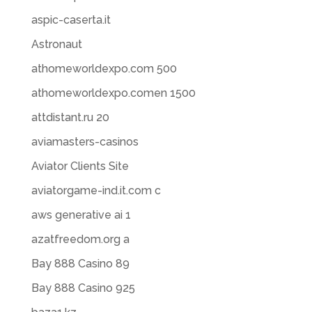
aspic-caserta.it
Astronaut
athomeworldexpo.com 500
athomeworldexpo.comen 1500
attdistant.ru 20
aviamasters-casinos
Aviator Clients Site
aviatorgame-ind.it.com c
aws generative ai 1
azatfreedom.org a
Bay 888 Casino 89
Bay 888 Casino 925