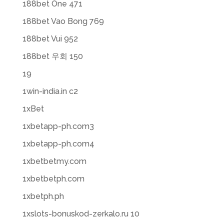
188bet One 471
188bet Vao Bong 769
188bet Vui 952
188bet 우회 150
19
1win-india.in c2
1xBet
1xbetapp-ph.com3
1xbetapp-ph.com4
1xbetbetmy.com
1xbetbetph.com
1xbetph.ph
1xslots-bonuskod-zerkalo.ru 10