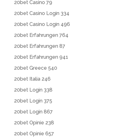
20bet Casino 79
20bet Casino Login 334
20bet Casino Login 496
20bet Erfahrungen 764
20bet Erfahrungen 87
20bet Erfahrungen 941
20bet Greece 540
20bet Italia 246
20bet Login 338
20bet Login 375
20bet Login 867
20bet Opinie 238
20bet Opinie 657