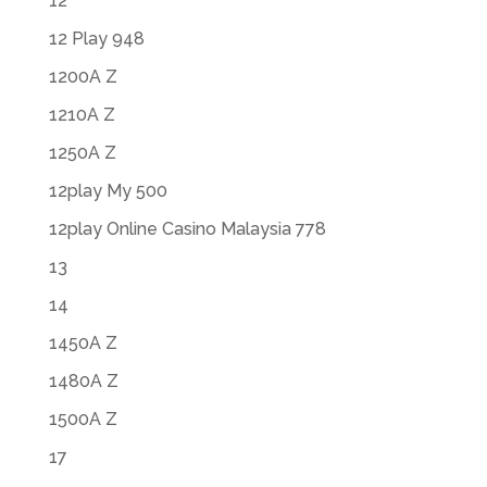
12
12 Play 948
1200A Z
1210A Z
1250A Z
12play My 500
12play Online Casino Malaysia 778
13
14
1450A Z
1480A Z
1500A Z
17