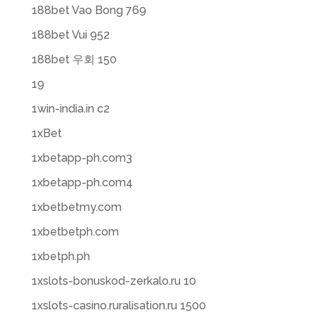
188bet Vao Bong 769
188bet Vui 952
188bet 우회 150
19
1win-india.in c2
1xBet
1xbetapp-ph.com3
1xbetapp-ph.com4
1xbetbetmy.com
1xbetbetph.com
1xbetph.ph
1xslots-bonuskod-zerkalo.ru 10
1xslots-casino.ruralisation.ru 1500