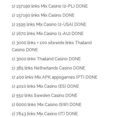
1) 157190 links Mix Casino (2-PL) DONE
1) 157190 links Mix Casino DONE
1) 1595 links Mix Casino (2-USA) DONE
1) 1670 links Mix Casino (1-AU) DONE
1) 3000 links + 100 sitewide links Thailand
Casino DONE
1) 3000 links Thailand Casino DONE
1) 385 links Netherlands Casino DONE
1) 400 links Mix APK appsgames (PT) DONE
1) 4010 links Mix Casino (ES) DONE
1) 550 links Sweden Casino DONE
1) 6000 links Mix Casino (SW) DONE
1) 7843 links Mix Casino (IT) DONE