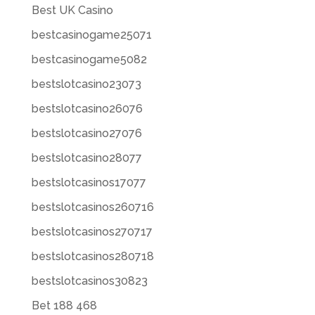
Best UK Casino
bestcasinogame25071
bestcasinogame5082
bestslotcasino23073
bestslotcasino26076
bestslotcasino27076
bestslotcasino28077
bestslotcasinos17077
bestslotcasinos260716
bestslotcasinos270717
bestslotcasinos280718
bestslotcasinos30823
Bet 188 468