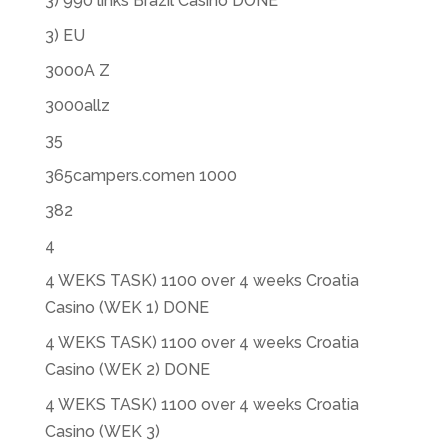
3) 990 links Brazil Casino DONE
3) EU
3000A Z
3000allz
35
365campers.comen 1000
382
4
4 WEKS TASK) 1100 over 4 weeks Croatia
Casino (WEK 1) DONE
4 WEKS TASK) 1100 over 4 weeks Croatia
Casino (WEK 2) DONE
4 WEKS TASK) 1100 over 4 weeks Croatia
Casino (WEK 3)