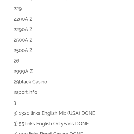
229
2290A Z
2290A Z
2500A Z
2500A Z
26
2999A Z
29black Casino
2sport.info
3
3) 1320 links English Mix (USA) DONE
3) 55 links English OnlyFans DONE