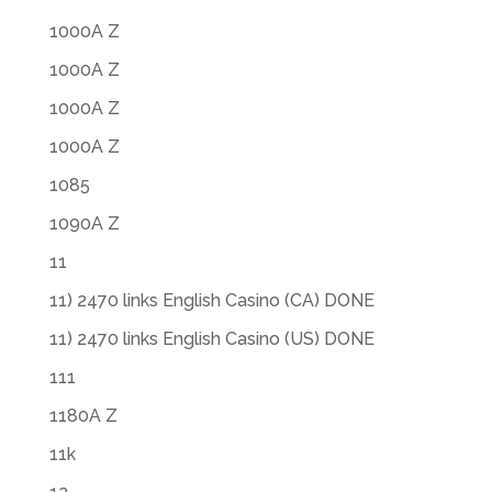
1000A Z
1000A Z
1000A Z
1000A Z
1085
1090A Z
11
11) 2470 links English Casino (CA) DONE
11) 2470 links English Casino (US) DONE
111
1180A Z
11k