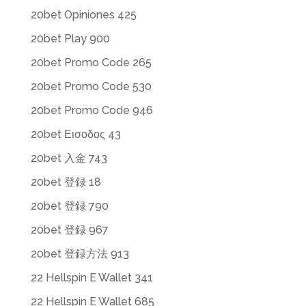
20bet Opiniones 425
20bet Play 900
20bet Promo Code 265
20bet Promo Code 530
20bet Promo Code 946
20bet Εισοδος 43
20bet 入金 743
20bet 登録 18
20bet 登録 790
20bet 登録 967
20bet 登録方法 913
22 Hellspin E Wallet 341
22 Hellspin E Wallet 685