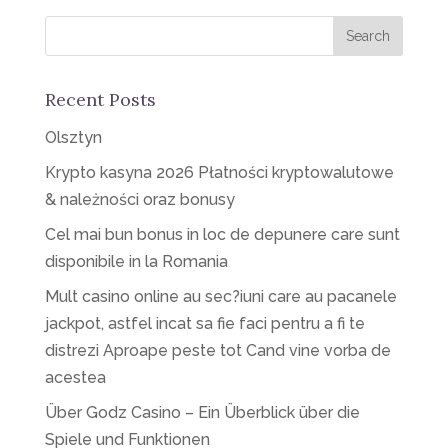
Recent Posts
Olsztyn
Krypto kasyna 2026 Płatności kryptowalutowe
& należności oraz bonusy
Cel mai bun bonus in loc de depunere care sunt
disponibile in la Romania
Mult casino online au sec?iuni care au pacanele
jackpot, astfel incat sa fie faci pentru a fi te
distrezi Aproape peste tot Cand vine vorba de
acestea
Über Godz Casino – Ein Überblick über die
Spiele und Funktionen