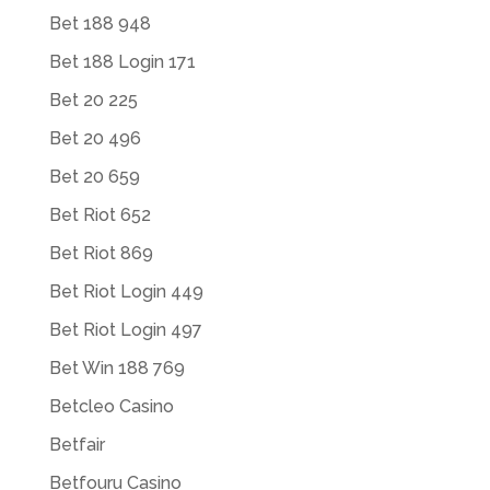
Bet 188 948
Bet 188 Login 171
Bet 20 225
Bet 20 496
Bet 20 659
Bet Riot 652
Bet Riot 869
Bet Riot Login 449
Bet Riot Login 497
Bet Win 188 769
Betcleo Casino
Betfair
Betfouru Casino