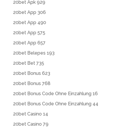
20bet Apk 929
20bet App 306
20bet App 490
20bet App 575
20bet App 657
20bet Belepes 193
20bet Bet 735
20bet Bonus 623
20bet Bonus 768
20bet Bonus Code Ohne Einzahlung 16
20bet Bonus Code Ohne Einzahlung 44
20bet Casino 14
20bet Casino 79