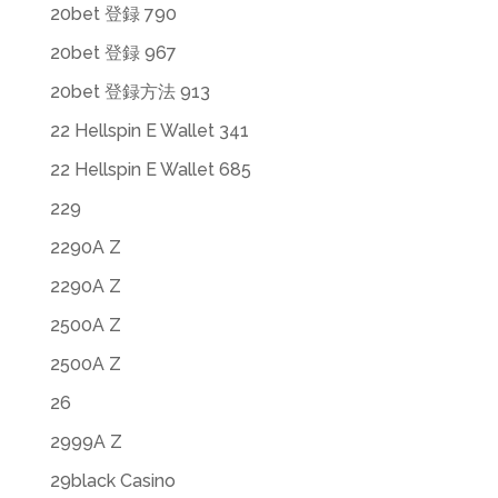
20bet 登録 790
20bet 登録 967
20bet 登録方法 913
22 Hellspin E Wallet 341
22 Hellspin E Wallet 685
229
2290A Z
2290A Z
2500A Z
2500A Z
26
2999A Z
29black Casino