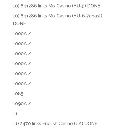
10) 641286 links Mix Casino (AU-5) DONE
10) 641286 links Mix Casino (AU-6-7chast)
DONE
1000A Z
1000A Z
1000A Z
1000A Z
1000A Z
1000A Z
1085
1090A Z
11
11) 2470 links English Casino (CA) DONE