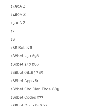
1450A Z
1480A Z
1500A Z
17
18
188 Bet 276
188bet 250 696
188bet 250 986
188bet 68183 785
188bet App 780
188bet Cho Dien Thoai 889
188bet Codes 977
188bet Dang Ky 892