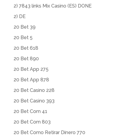
2) 7843 links Mix Casino (ES) DONE
2) DE
20 Bet 39
20 Bet 5
20 Bet 618
20 Bet 890
20 Bet App 275
20 Bet App 878
20 Bet Casino 228
20 Bet Casino 393
20 Bet Com 41
20 Bet Com 803
20 Bet Como Retirar Dinero 770