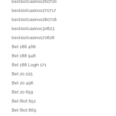
bestslotcasinos260716
bestslotcasinos270717
bestslotcasinos280718
bestslotcasinos30823
bestslotcasinos70826
Bet 188 468
Bet 188 948
Bet 188 Login 171
Bet 20 225
Bet 20 496
Bet 20 659
Bet Riot 652
Bet Riot 869