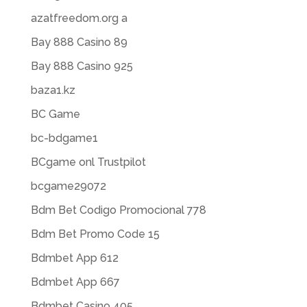
azatfreedom.org a
Bay 888 Casino 89
Bay 888 Casino 925
baza1.kz
BC Game
bc-bdgame1
BCgame onl Trustpilot
bcgame29072
Bdm Bet Codigo Promocional 778
Bdm Bet Promo Code 15
Bdmbet App 612
Bdmbet App 667
Bdmbet Casino 405