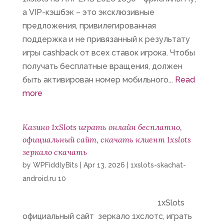
а VIP-кэшбэк – это эксклюзивные
предложения, привилегированная
поддержка и не привязанный к результату
игры cashback от всех ставок игрока. Чтобы
получать бесплатные вращения, должен
быть активирован номер мобильного...
Read
more
Казино 1xSlots играть онлайн бесплатно,
официальный сайт, скачать клиент 1xslots
зеркало скачать
by
WPFiddlyBits
|
Apr 13, 2026
|
1xslots-skachat-
android.ru 10
1xSlots
официальный сайт ️ зеркало 1хслотс, играть