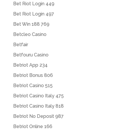
Bet Riot Login 449
Bet Riot Login 497
Bet Win 188 769
Betcleo Casino
Betfair
Betfouru Casino
Betriot App 234
Betriot Bonus 806
Betriot Casino 515
Betriot Casino Italy 475
Betriot Casino Italy 818
Betriot No Deposit 987
Betriot Online 166