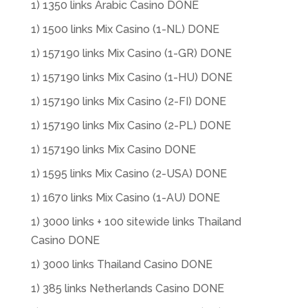
1) 1350 links Arabic Casino DONE
1) 1500 links Mix Casino (1-NL) DONE
1) 157190 links Mix Casino (1-GR) DONE
1) 157190 links Mix Casino (1-HU) DONE
1) 157190 links Mix Casino (2-FI) DONE
1) 157190 links Mix Casino (2-PL) DONE
1) 157190 links Mix Casino DONE
1) 1595 links Mix Casino (2-USA) DONE
1) 1670 links Mix Casino (1-AU) DONE
1) 3000 links + 100 sitewide links Thailand
Casino DONE
1) 3000 links Thailand Casino DONE
1) 385 links Netherlands Casino DONE