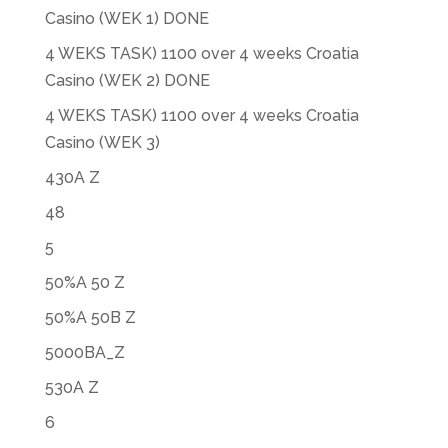
Casino (WEK 1) DONE
4 WEKS TASK) 1100 over 4 weeks Croatia
Casino (WEK 2) DONE
4 WEKS TASK) 1100 over 4 weeks Croatia
Casino (WEK 3)
430A Z
48
5
50%A 50 Z
50%A 50B Z
5000BA_Z
530A Z
6