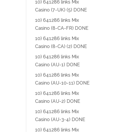
10) 641286 links Mix
Casino (7-UK) (5) DONE
10) 641286 links Mix
Casino (8-CA-FR) DONE
10) 641286 links Mix
Casino (8-CA) (2) DONE
10) 641286 links Mix
Casino (AU-1) DONE
10) 641286 links Mix
Casino (AU-10-11) DONE
10) 641286 links Mix
Casino (AU-2) DONE
10) 641286 links Mix
Casino (AU-3-4) DONE
10) 641286 links Mix