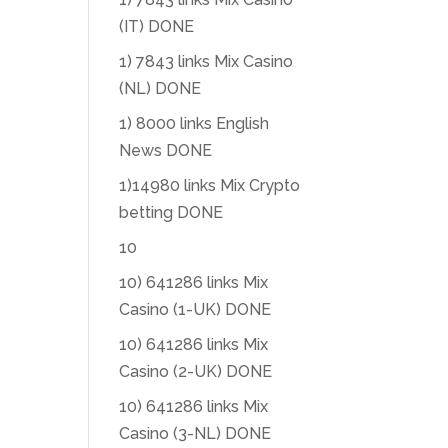
(IT) DONE
1) 7843 links Mix Casino
(NL) DONE
1) 8000 links English
News DONE
1)14980 links Mix Crypto
betting DONE
10
10) 641286 links Mix
Casino (1-UK) DONE
10) 641286 links Mix
Casino (2-UK) DONE
10) 641286 links Mix
Casino (3-NL) DONE