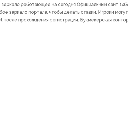
т зеркало работающее на сегодня Официальный сайт 1хб
ое зеркало портала, чтобы делать ставки. Игроки могу
bet после прохождения регистрации. Букмекерская конто