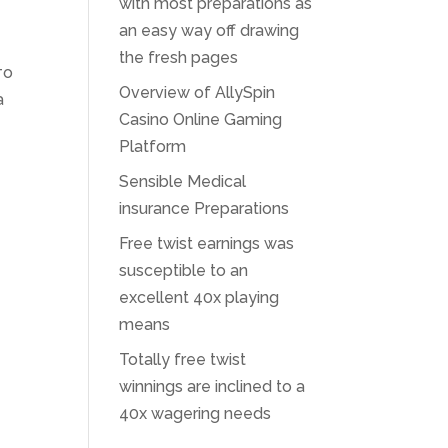
with most preparations as
an easy way off drawing
the fresh pages
то
Overview of AllySpin
а
Casino Online Gaming
Platform
Sensible Medical
insurance Preparations
Free twist earnings was
susceptible to an
excellent 40x playing
means
Totally free twist
winnings are inclined to a
40x wagering needs