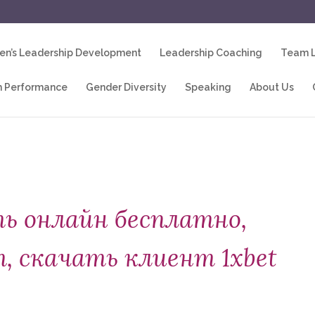
n’s Leadership Development
Leadership Coaching
Team L
 Performance
Gender Diversity
Speaking
About Us
ть онлайн бесплатно,
, скачать клиент 1xbet