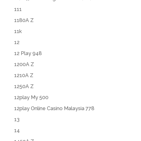
111
1180A Z
11k
12
12 Play 948
1200A Z
1210A Z
1250A Z
12play My 500
12play Online Casino Malaysia 778
13
14