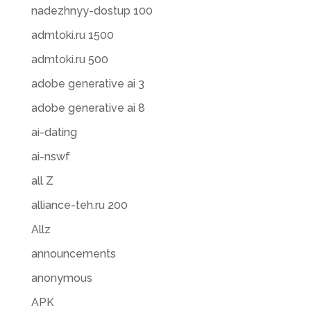
nadezhnyy-dostup 100
admtoki.ru 1500
admtoki.ru 500
adobe generative ai 3
adobe generative ai 8
ai-dating
ai-nswf
all Z
alliance-teh.ru 200
Allz
announcements
anonymous
APK