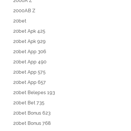
2000A Z
2000AB Z
20bet
20bet Apk 425
20bet Apk 929
20bet App 306
20bet App 490
20bet App 575
20bet App 657
20bet Belepes 193
20bet Bet 735
20bet Bonus 623
20bet Bonus 768