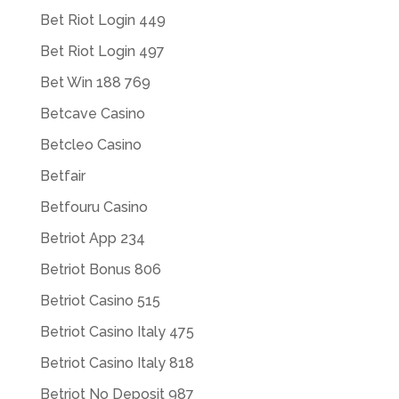
Bet Riot Login 449
Bet Riot Login 497
Bet Win 188 769
Betcave Casino
Betcleo Casino
Betfair
Betfouru Casino
Betriot App 234
Betriot Bonus 806
Betriot Casino 515
Betriot Casino Italy 475
Betriot Casino Italy 818
Betriot No Deposit 987