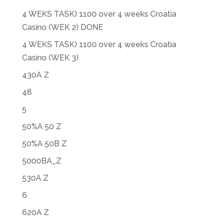
4 WEKS TASK) 1100 over 4 weeks Croatia
Casino (WEK 2) DONE
4 WEKS TASK) 1100 over 4 weeks Croatia
Casino (WEK 3)
430A Z
48
5
50%A 50 Z
50%A 50B Z
5000BA_Z
530A Z
6
620A Z