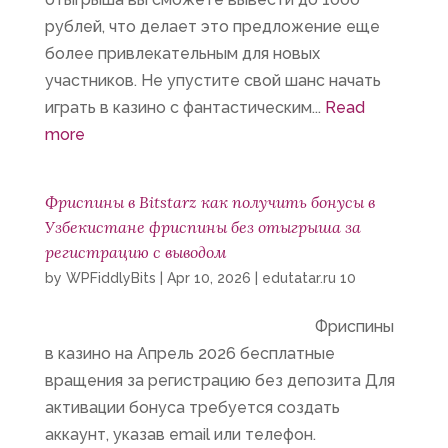
рублей, что делает это предложение еще
более привлекательным для новых
участников. Не упустите свой шанс начать
играть в казино с фантастическим...
Read
more
Фриспины в Bitstarz как получить бонусы в
Узбекистане фриспины без отыгрыша за
регистрацию с выводом
by
WPFiddlyBits
|
Apr 10, 2026
|
edutatar.ru 10
Фриспины
в казино на Апрель 2026 бесплатные
вращения за регистрацию без депозита Для
активации бонуса требуется создать
аккаунт, указав email или телефон.