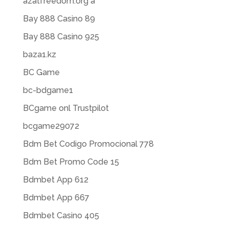
azatfreedom.org a
Bay 888 Casino 89
Bay 888 Casino 925
baza1.kz
BC Game
bc-bdgame1
BCgame onl Trustpilot
bcgame29072
Bdm Bet Codigo Promocional 778
Bdm Bet Promo Code 15
Bdmbet App 612
Bdmbet App 667
Bdmbet Casino 405