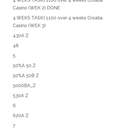
4 WEKS TASK) 1100 over 4 weeks Croatia
Casino (WEK 2) DONE
4 WEKS TASK) 1100 over 4 weeks Croatia
Casino (WEK 3)
430A Z
48
5
50%A 50 Z
50%A 50B Z
5000BA_Z
530A Z
6
620A Z
7