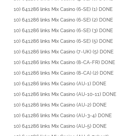
10) 641286 links Mix Casino (6-SE) (1) DONE
10) 641286 links Mix Casino (6-SE) (2) DONE
10) 641286 links Mix Casino (6-SE) (3) DONE
10) 641286 links Mix Casino (6-SE) (5) DONE
10) 641286 links Mix Casino (7-UK) (5) DONE
10) 641286 links Mix Casino (8-CA-FR) DONE
10) 641286 links Mix Casino (8-CA) (2) DONE
10) 641286 links Mix Casino (AU-1) DONE
10) 641286 links Mix Casino (AU-10-11) DONE
10) 641286 links Mix Casino (AU-2) DONE
10) 641286 links Mix Casino (AU-3-4) DONE
10) 641286 links Mix Casino (AU-5) DONE