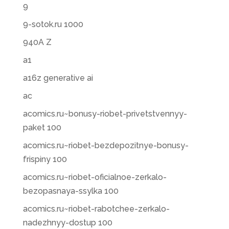
9
9-sotok.ru 1000
940A Z
a1
a16z generative ai
ac
acomics.ru~bonusy-riobet-privetstvennyy-
paket 100
acomics.ru~riobet-bezdepozitnye-bonusy-
frispiny 100
acomics.ru~riobet-oficialnoe-zerkalo-
bezopasnaya-ssylka 100
acomics.ru~riobet-rabotchee-zerkalo-
nadezhnyy-dostup 100