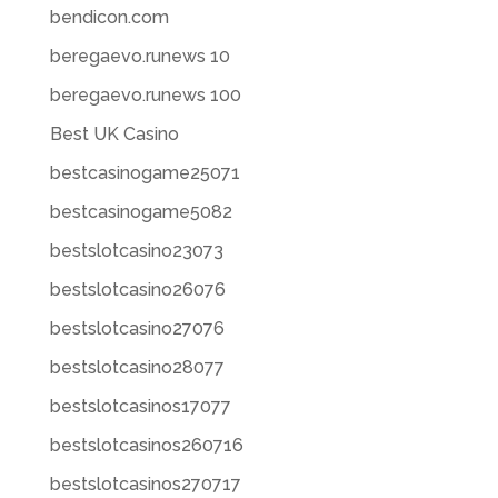
bendicon.com
beregaevo.runews 10
beregaevo.runews 100
Best UK Casino
bestcasinogame25071
bestcasinogame5082
bestslotcasino23073
bestslotcasino26076
bestslotcasino27076
bestslotcasino28077
bestslotcasinos17077
bestslotcasinos260716
bestslotcasinos270717