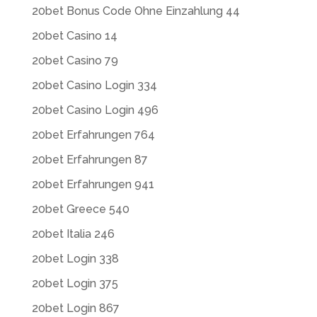
20bet Bonus Code Ohne Einzahlung 44
20bet Casino 14
20bet Casino 79
20bet Casino Login 334
20bet Casino Login 496
20bet Erfahrungen 764
20bet Erfahrungen 87
20bet Erfahrungen 941
20bet Greece 540
20bet Italia 246
20bet Login 338
20bet Login 375
20bet Login 867