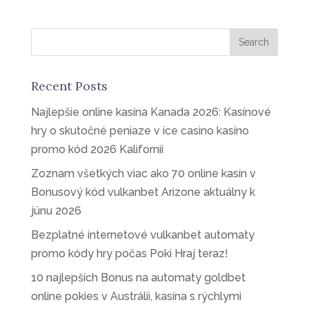
Recent Posts
Najlepšie online kasína Kanada 2026: Kasínové
hry o skutočné peniaze v ice casino kasíno
promo kód 2026 Kalifornii
Zoznam všetkých viac ako 70 online kasín v
Bonusový kód vulkanbet Arizone aktuálny k
júnu 2026
Bezplatné internetové vulkanbet automaty
promo kódy hry počas Poki Hraj teraz!
10 najlepších Bonus na automaty goldbet
online pokies v Austrálii, kasína s rýchlymi