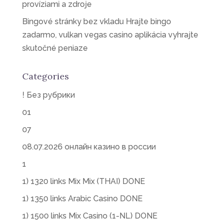
províziami a zdroje
Bingové stránky bez vkladu Hrajte bingo
zadarmo, vulkan vegas casino aplikácia vyhrajte
skutočné peniaze
Categories
! Без рубрики
01
07
08.07.2026 онлайн казино в россии
1
1) 1320 links Mix Mix (THAI) DONE
1) 1350 links Arabic Casino DONE
1) 1500 links Mix Casino (1-NL) DONE