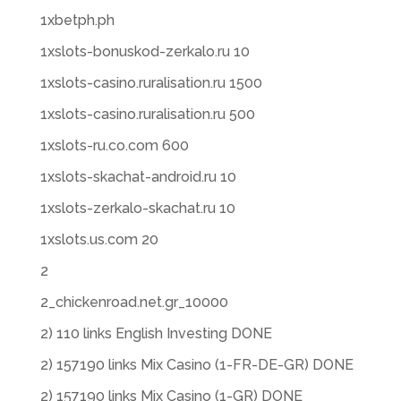
1xbetph.ph
1xslots-bonuskod-zerkalo.ru 10
1xslots-casino.ruralisation.ru 1500
1xslots-casino.ruralisation.ru 500
1xslots-ru.co.com 600
1xslots-skachat-android.ru 10
1xslots-zerkalo-skachat.ru 10
1xslots.us.com 20
2
2_chickenroad.net.gr_10000
2) 110 links English Investing DONE
2) 157190 links Mix Casino (1-FR-DE-GR) DONE
2) 157190 links Mix Casino (1-GR) DONE