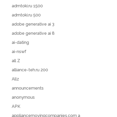
admtoki.ru 1500
admtoki.ru 500
adobe generative ai 3
adobe generative ai 8
ai-dating
ai-nswf
all Z
alliance-teh.ru 200
Allz
announcements
anonymous
APK
appliancemovingcompanies.com a