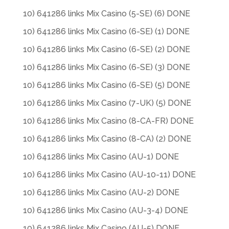
10) 641286 links Mix Casino (5-SE) (6) DONE
10) 641286 links Mix Casino (6-SE) (1) DONE
10) 641286 links Mix Casino (6-SE) (2) DONE
10) 641286 links Mix Casino (6-SE) (3) DONE
10) 641286 links Mix Casino (6-SE) (5) DONE
10) 641286 links Mix Casino (7-UK) (5) DONE
10) 641286 links Mix Casino (8-CA-FR) DONE
10) 641286 links Mix Casino (8-CA) (2) DONE
10) 641286 links Mix Casino (AU-1) DONE
10) 641286 links Mix Casino (AU-10-11) DONE
10) 641286 links Mix Casino (AU-2) DONE
10) 641286 links Mix Casino (AU-3-4) DONE
10) 641286 links Mix Casino (AU-5) DONE