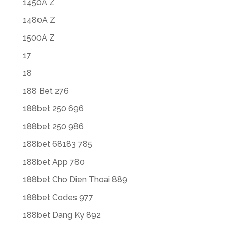
1450A Z
1480A Z
1500A Z
17
18
188 Bet 276
188bet 250 696
188bet 250 986
188bet 68183 785
188bet App 780
188bet Cho Dien Thoai 889
188bet Codes 977
188bet Dang Ky 892