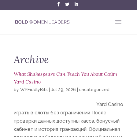
Archive
What Shakespeare Can Teach You About Сайт
Yard Casino
by
WPFiddlyBits
|
Jul 29, 2026
|
uncategorized
Yard Casino
играть в слоты без ограничений После
проверки данных доступны касса, бонусный
кабинет и история транзакций. Официальная