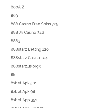
800A Z
863
888 Casino Free Spins 729
888 Jili Casino 346
8883
888starz Betting 120
888starz Casino 104
888starz.us.org3
8k
8xbet Apk 501
8xbet Apk 98
8xbet App 351