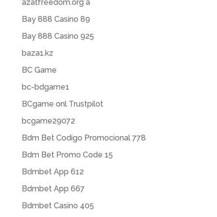
azatfreedom.org a
Bay 888 Casino 89
Bay 888 Casino 925
baza1.kz
BC Game
bc-bdgame1
BCgame onl Trustpilot
bcgame29072
Bdm Bet Codigo Promocional 778
Bdm Bet Promo Code 15
Bdmbet App 612
Bdmbet App 667
Bdmbet Casino 405