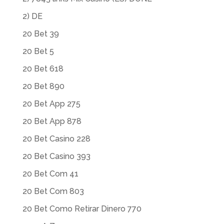
2) DE
20 Bet 39
20 Bet 5
20 Bet 618
20 Bet 890
20 Bet App 275
20 Bet App 878
20 Bet Casino 228
20 Bet Casino 393
20 Bet Com 41
20 Bet Com 803
20 Bet Como Retirar Dinero 770