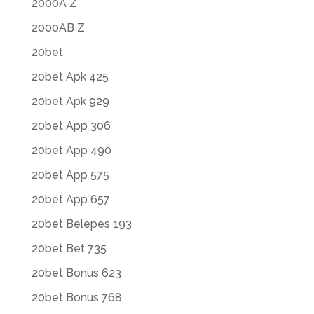
2000A Z
2000AB Z
20bet
20bet Apk 425
20bet Apk 929
20bet App 306
20bet App 490
20bet App 575
20bet App 657
20bet Belepes 193
20bet Bet 735
20bet Bonus 623
20bet Bonus 768