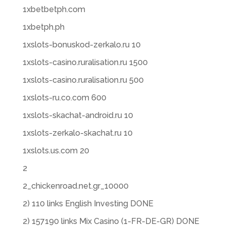
1xbetbetph.com
1xbetph.ph
1xslots-bonuskod-zerkalo.ru 10
1xslots-casino.ruralisation.ru 1500
1xslots-casino.ruralisation.ru 500
1xslots-ru.co.com 600
1xslots-skachat-android.ru 10
1xslots-zerkalo-skachat.ru 10
1xslots.us.com 20
2
2_chickenroad.net.gr_10000
2) 110 links English Investing DONE
2) 157190 links Mix Casino (1-FR-DE-GR) DONE