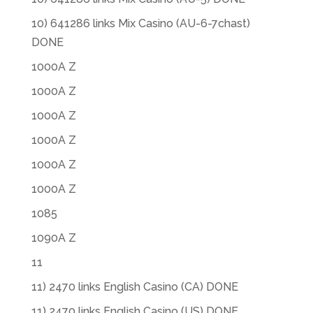
10) 641286 links Mix Casino (AU-6-7chast)
DONE
1000A Z
1000A Z
1000A Z
1000A Z
1000A Z
1000A Z
1085
1090A Z
11
11) 2470 links English Casino (CA) DONE
11) 2470 links English Casino (US) DONE