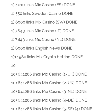
1) 4010 links Mix Casino (ES) DONE
1) 550 links Sweden Casino DONE
1) 6000 links Mix Casino (SW) DONE
1) 7843 links Mix Casino (IT) DONE
1) 7843 links Mix Casino (NL) DONE
1) 8000 links English News DONE
1)14980 links Mix Crypto betting DONE
10
10) 641286 links Mix Casino (1-UK) DONE
10) 641286 links Mix Casino (2-UK) DONE
10) 641286 links Mix Casino (3-NL) DONE
10) 641286 links Mix Casino (4-DE) DONE
10) 641286 links Mix Casino (5-SE) (4) DONE