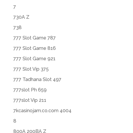
7
730A Z
738
777 Slot Game 787
777 Slot Game 816
777 Slot Game 921
777 Slot Vip 375
777 Tadhana Slot 497
777slot Ph 659
777slot Vip 211
7kcasinojam.co.com 4004
8
800A 200BA Z