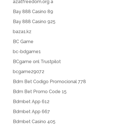
azatfreedom.org a
Bay 888 Casino 89
Bay 888 Casino 925
baza1.kz
BC Game
bc-bdgame1
BCgame onl Trustpilot
bcgame29072
Bdm Bet Codigo Promocional 778
Bdm Bet Promo Code 15
Bdmbet App 612
Bdmbet App 667
Bdmbet Casino 405