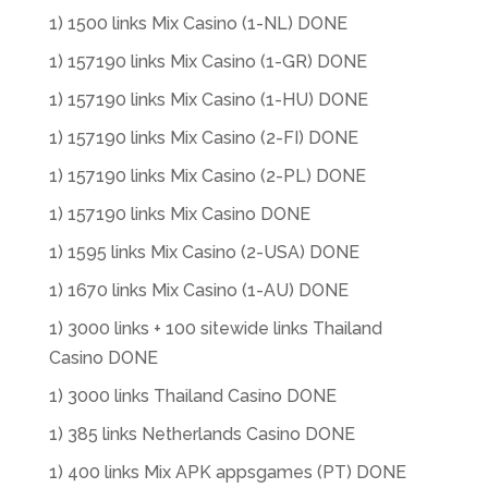
1) 1500 links Mix Casino (1-NL) DONE
1) 157190 links Mix Casino (1-GR) DONE
1) 157190 links Mix Casino (1-HU) DONE
1) 157190 links Mix Casino (2-FI) DONE
1) 157190 links Mix Casino (2-PL) DONE
1) 157190 links Mix Casino DONE
1) 1595 links Mix Casino (2-USA) DONE
1) 1670 links Mix Casino (1-AU) DONE
1) 3000 links + 100 sitewide links Thailand
Casino DONE
1) 3000 links Thailand Casino DONE
1) 385 links Netherlands Casino DONE
1) 400 links Mix APK appsgames (PT) DONE