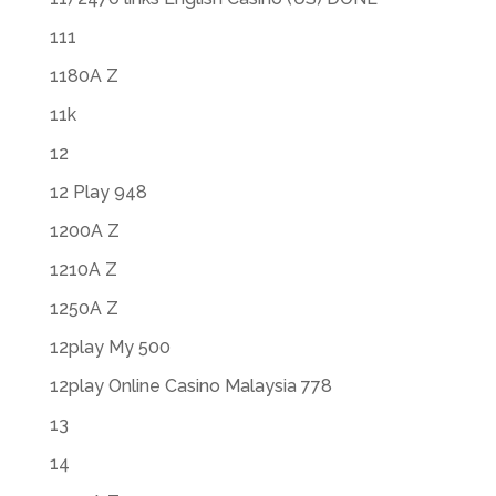
111
1180A Z
11k
12
12 Play 948
1200A Z
1210A Z
1250A Z
12play My 500
12play Online Casino Malaysia 778
13
14