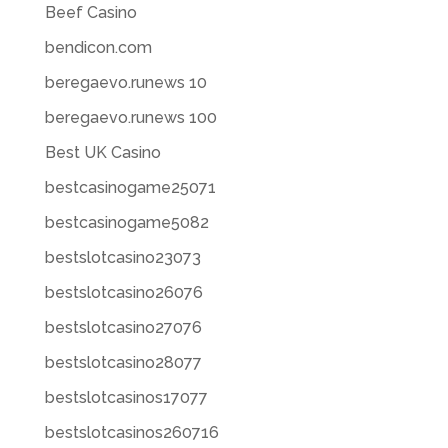
Beef Casino
bendicon.com
beregaevo.runews 10
beregaevo.runews 100
Best UK Casino
bestcasinogame25071
bestcasinogame5082
bestslotcasino23073
bestslotcasino26076
bestslotcasino27076
bestslotcasino28077
bestslotcasinos17077
bestslotcasinos260716