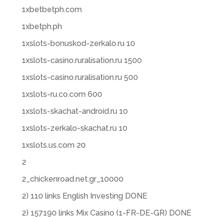
1xbetbetph.com
1xbetph.ph
1xslots-bonuskod-zerkalo.ru 10
1xslots-casino.ruralisation.ru 1500
1xslots-casino.ruralisation.ru 500
1xslots-ru.co.com 600
1xslots-skachat-android.ru 10
1xslots-zerkalo-skachat.ru 10
1xslots.us.com 20
2
2_chickenroad.net.gr_10000
2) 110 links English Investing DONE
2) 157190 links Mix Casino (1-FR-DE-GR) DONE