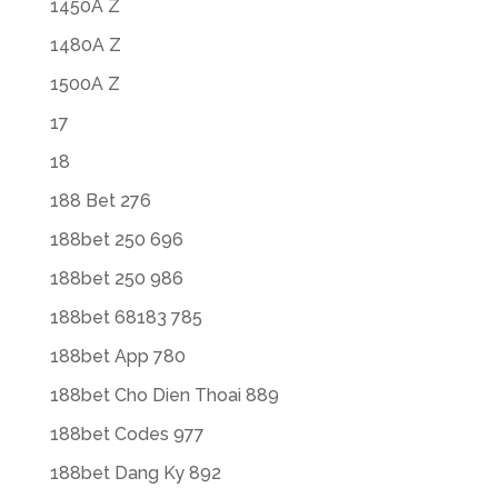
1450A Z
1480A Z
1500A Z
17
18
188 Bet 276
188bet 250 696
188bet 250 986
188bet 68183 785
188bet App 780
188bet Cho Dien Thoai 889
188bet Codes 977
188bet Dang Ky 892