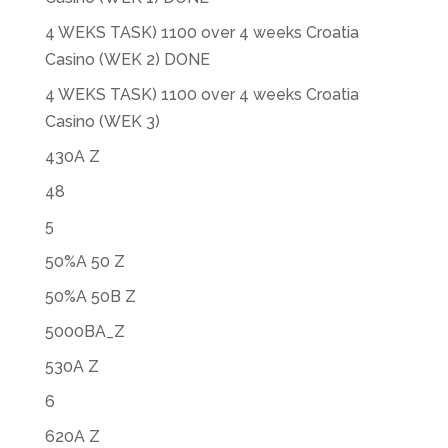
4 WEKS TASK) 1100 over 4 weeks Croatia
Casino (WEK 2) DONE
4 WEKS TASK) 1100 over 4 weeks Croatia
Casino (WEK 3)
430A Z
48
5
50%A 50 Z
50%A 50B Z
5000BA_Z
530A Z
6
620A Z