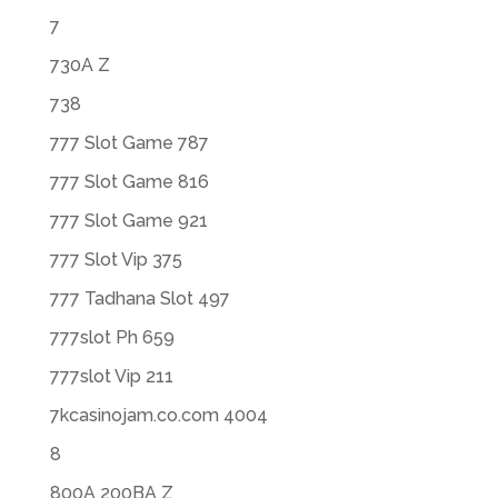
7
730A Z
738
777 Slot Game 787
777 Slot Game 816
777 Slot Game 921
777 Slot Vip 375
777 Tadhana Slot 497
777slot Ph 659
777slot Vip 211
7kcasinojam.co.com 4004
8
800A 200BA Z