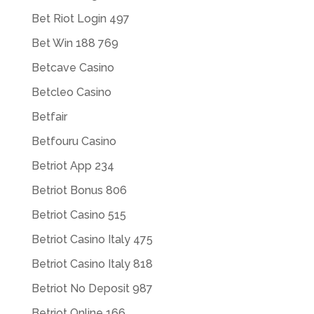
Bet Riot Login 497
Bet Win 188 769
Betcave Casino
Betcleo Casino
Betfair
Betfouru Casino
Betriot App 234
Betriot Bonus 806
Betriot Casino 515
Betriot Casino Italy 475
Betriot Casino Italy 818
Betriot No Deposit 987
Betriot Online 166