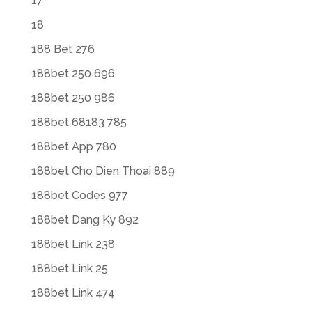
17
18
188 Bet 276
188bet 250 696
188bet 250 986
188bet 68183 785
188bet App 780
188bet Cho Dien Thoai 889
188bet Codes 977
188bet Dang Ky 892
188bet Link 238
188bet Link 25
188bet Link 474