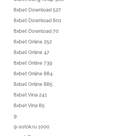
8xbet Download 527
8xbet Download 601
8xbet Download 70
8xbet Online 252
8xbet Online 47
8xbet Online 739
8xbet Online 884
8xbet Online 885
8xbet Vina 241
8xbet Vina 85
9
9-sotok.ru 1000