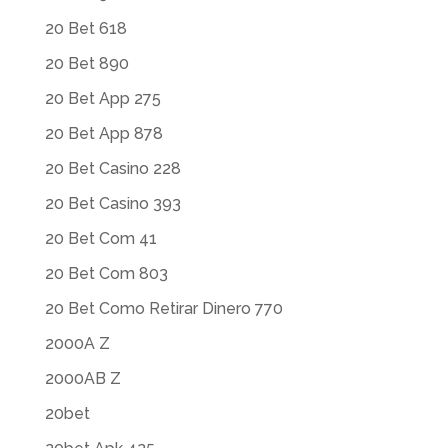
20 Bet 618
20 Bet 890
20 Bet App 275
20 Bet App 878
20 Bet Casino 228
20 Bet Casino 393
20 Bet Com 41
20 Bet Com 803
20 Bet Como Retirar Dinero 770
2000A Z
2000AB Z
20bet