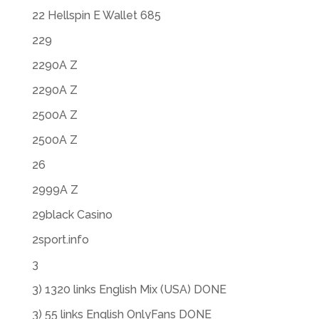
22 Hellspin E Wallet 685
229
2290A Z
2290A Z
2500A Z
2500A Z
26
2999A Z
29black Casino
2sport.info
3
3) 1320 links English Mix (USA) DONE
3) 55 links English OnlyFans DONE