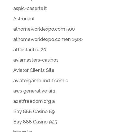
aspic-caserta.it
Astronaut
athomeworldexpo.com 500
athomeworldexpo.comen 1500
attdistant.ru 20
aviamasters-casinos
Aviator Clients Site
aviatorgame-ind.it.com c
aws generative ai 1
azatfreedom.org a
Bay 888 Casino 89
Bay 888 Casino 925