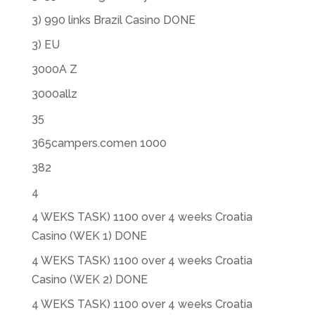
3) 990 links Brazil Casino DONE
3) EU
3000A Z
3000allz
35
365campers.comen 1000
382
4
4 WEKS TASK) 1100 over 4 weeks Croatia
Casino (WEK 1) DONE
4 WEKS TASK) 1100 over 4 weeks Croatia
Casino (WEK 2) DONE
4 WEKS TASK) 1100 over 4 weeks Croatia