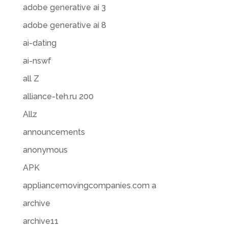
adobe generative ai 3
adobe generative ai 8
ai-dating
ai-nswf
all Z
alliance-teh.ru 200
Allz
announcements
anonymous
APK
appliancemovingcompanies.com a
archive
archive11