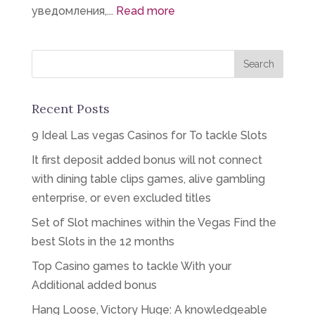
уведомления,...
Read more
Recent Posts
9 Ideal Las vegas Casinos for To tackle Slots
It first deposit added bonus will not connect
with dining table clips games, alive gambling
enterprise, or even excluded titles
Set of Slot machines within the Vegas Find the
best Slots in the 12 months
Top Casino games to tackle With your
Additional added bonus
Hang Loose, Victory Huge: A knowledgeable