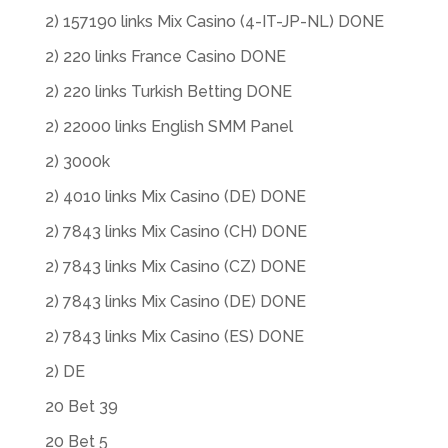
2) 157190 links Mix Casino (4-IT-JP-NL) DONE
2) 220 links France Casino DONE
2) 220 links Turkish Betting DONE
2) 22000 links English SMM Panel
2) 3000k
2) 4010 links Mix Casino (DE) DONE
2) 7843 links Mix Casino (CH) DONE
2) 7843 links Mix Casino (CZ) DONE
2) 7843 links Mix Casino (DE) DONE
2) 7843 links Mix Casino (ES) DONE
2) DE
20 Bet 39
20 Bet 5