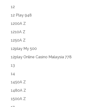
12
12 Play 948
1200A Z
1210A Z
1250A Z
12play My 500
12play Online Casino Malaysia 778
13
14
1450A Z
1480A Z
1500A Z