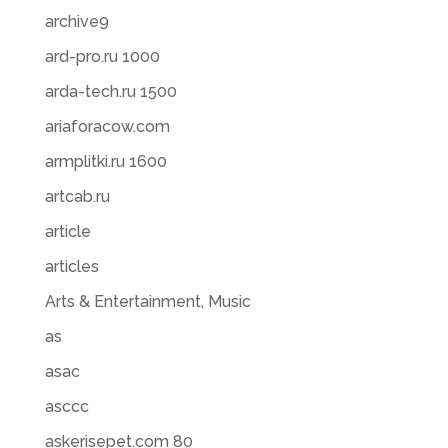
archive9
ard-pro.ru 1000
arda-tech.ru 1500
ariaforacow.com
armplitki.ru 1600
artcab.ru
article
articles
Arts & Entertainment, Music
as
asac
asccc
askerisepet.com 80