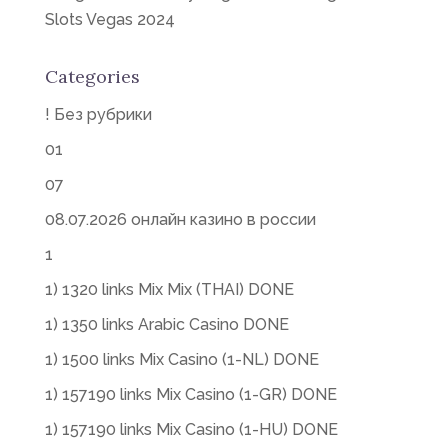
Slots Vegas 2024
Categories
! Без рубрики
01
07
08.07.2026 онлайн казино в россии
1
1) 1320 links Mix Mix (THAI) DONE
1) 1350 links Arabic Casino DONE
1) 1500 links Mix Casino (1-NL) DONE
1) 157190 links Mix Casino (1-GR) DONE
1) 157190 links Mix Casino (1-HU) DONE