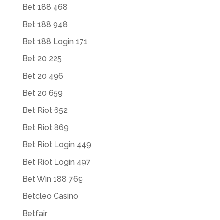
Bet 188 468
Bet 188 948
Bet 188 Login 171
Bet 20 225
Bet 20 496
Bet 20 659
Bet Riot 652
Bet Riot 869
Bet Riot Login 449
Bet Riot Login 497
Bet Win 188 769
Betcleo Casino
Betfair