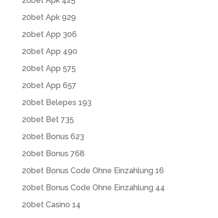
20bet Apk 425
20bet Apk 929
20bet App 306
20bet App 490
20bet App 575
20bet App 657
20bet Belepes 193
20bet Bet 735
20bet Bonus 623
20bet Bonus 768
20bet Bonus Code Ohne Einzahlung 16
20bet Bonus Code Ohne Einzahlung 44
20bet Casino 14