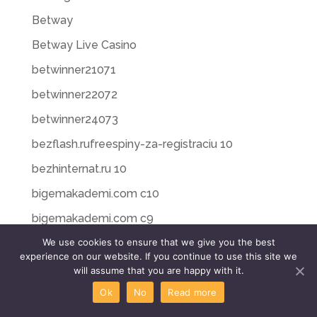
Betway
Betway Live Casino
betwinner21071
betwinner22072
betwinner24073
bezflash.rufreespiny-za-registraciu 10
bezhinternat.ru 10
bigemakademi.com c10
bigemakademi.com c9
Billybets
We use cookies to ensure that we give you the best
experience on our website. If you continue to use this site we
bio.sitePokerdom_Official 1000
will assume that you are happy with it.
Bizzo Casino
Ok
No
Read more