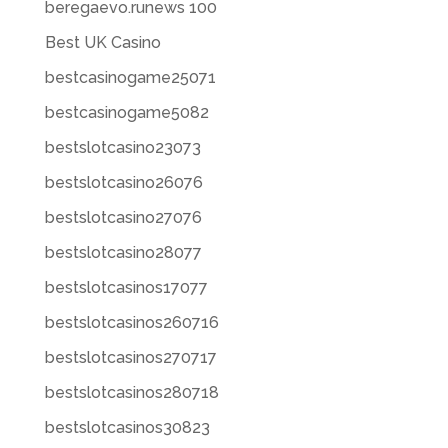
beregaevo.runews 100
Best UK Casino
bestcasinogame25071
bestcasinogame5082
bestslotcasino23073
bestslotcasino26076
bestslotcasino27076
bestslotcasino28077
bestslotcasinos17077
bestslotcasinos260716
bestslotcasinos270717
bestslotcasinos280718
bestslotcasinos30823