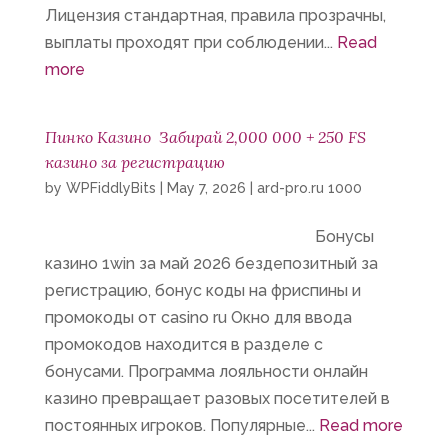
Лицензия стандартная, правила прозрачны,
выплаты проходят при соблюдении...
Read
more
Пинко Казино ️ Забирай 2,000 000 + 250 FS
казино за регистрацию
by
WPFiddlyBits
|
May 7, 2026
|
ard-pro.ru 1000
Бонусы
казино 1win за май 2026 бездепозитный за
регистрацию, бонус коды на фриспины и
промокоды от casino ru Окно для ввода
промокодов находится в разделе с
бонусами. Программа лояльности онлайн
казино превращает разовых посетителей в
постоянных игроков. Популярные...
Read more