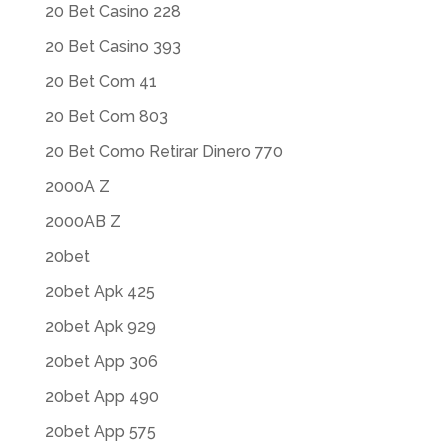
20 Bet Casino 228
20 Bet Casino 393
20 Bet Com 41
20 Bet Com 803
20 Bet Como Retirar Dinero 770
2000A Z
2000AB Z
20bet
20bet Apk 425
20bet Apk 929
20bet App 306
20bet App 490
20bet App 575