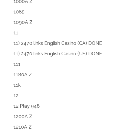
1000A Z
1085
1090A Z
11
11) 2470 links English Casino (CA) DONE
11) 2470 links English Casino (US) DONE
111
1180A Z
11k
12
12 Play 948
1200A Z
1210A Z