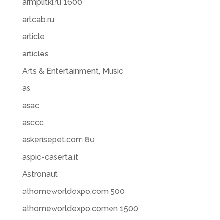
armplitki.ru 1600
artcab.ru
article
articles
Arts & Entertainment, Music
as
asac
asccc
askerisepet.com 80
aspic-caserta.it
Astronaut
athomeworldexpo.com 500
athomeworldexpo.comen 1500