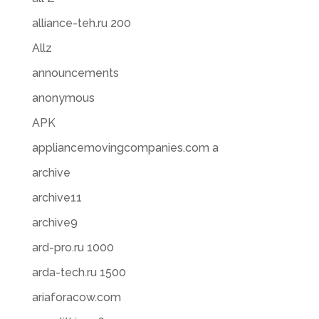
alliance-teh.ru 200
Allz
announcements
anonymous
APK
appliancemovingcompanies.com a
archive
archive11
archive9
ard-pro.ru 1000
arda-tech.ru 1500
ariaforacow.com