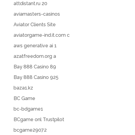
attdistant.ru 20
aviamasters-casinos
Aviator Clients Site
aviatorgame-ind.it.com c
aws generative ai 1
azatfreedom.org a
Bay 888 Casino 89
Bay 888 Casino 925
baza1.kz
BC Game
bc-bdgame1
BCgame onl Trustpilot
bcgame29072