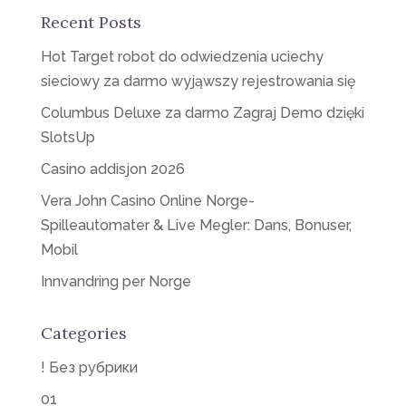
Recent Posts
Hot Target robot do odwiedzenia uciechy
sieciowy za darmo wyjąwszy rejestrowania się
Columbus Deluxe za darmo Zagraj Demo dzięki
SlotsUp
Casino addisjon 2026
Vera John Casino Online Norge-
Spilleautomater & Live Megler: Dans, Bonuser,
Mobil
Innvandring per Norge
Categories
! Без рубрики
01