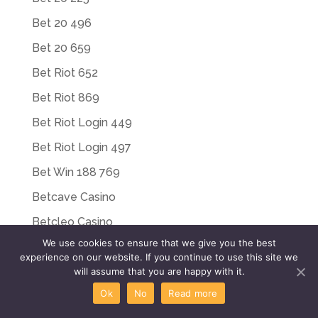
Bet 20 496
Bet 20 659
Bet Riot 652
Bet Riot 869
Bet Riot Login 449
Bet Riot Login 497
Bet Win 188 769
Betcave Casino
Betcleo Casino
We use cookies to ensure that we give you the best
Betfair
experience on our website. If you continue to use this site we
Betfouru Casino
will assume that you are happy with it.
Ok
No
Read more
Betriot App 234