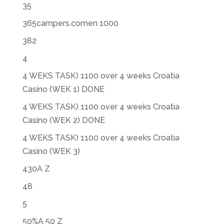
35
365campers.comen 1000
382
4
4 WEKS TASK) 1100 over 4 weeks Croatia
Casino (WEK 1) DONE
4 WEKS TASK) 1100 over 4 weeks Croatia
Casino (WEK 2) DONE
4 WEKS TASK) 1100 over 4 weeks Croatia
Casino (WEK 3)
430A Z
48
5
50%A 50 Z