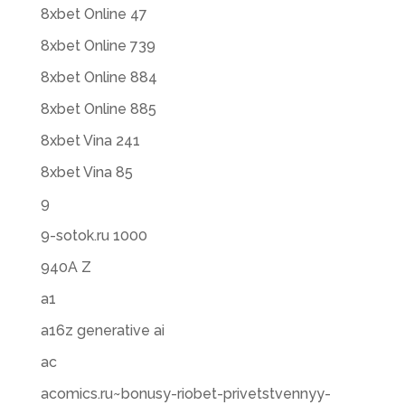
8xbet Online 47
8xbet Online 739
8xbet Online 884
8xbet Online 885
8xbet Vina 241
8xbet Vina 85
9
9-sotok.ru 1000
940A Z
a1
a16z generative ai
ac
acomics.ru~bonusy-riobet-privetstvennyy-