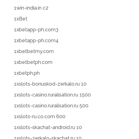
1win-india.in c2
1xBet
1xbetapp-ph.com3
1xbetapp-ph.com4
1xbetbetmy.com
1xbetbetph.com
1xbetph.ph
1xslots-bonuskod-zerkalo.ru 10
1xslots-casino.ruralisation.ru 1500
1xslots-casino.ruralisation.ru 500
1xslots-ru.co.com 600
1xslots-skachat-android.ru 10
1xslots-zerkalo-skachat.ru 10