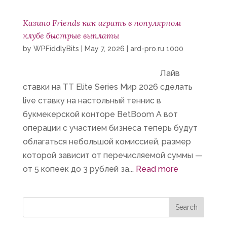
Казино Friends как играть в популярном
клубе быстрые выплаты
by
WPFiddlyBits
|
May 7, 2026
|
ard-pro.ru 1000
Лайв
ставки на TT Elite Series Мир 2026 сделать
live ставку на настольный теннис в
букмекерской конторе BetBoom А вот
операции с участием бизнеса теперь будут
облагаться небольшой комиссией, размер
которой зависит от перечисляемой суммы —
от 5 копеек до 3 рублей за...
Read more