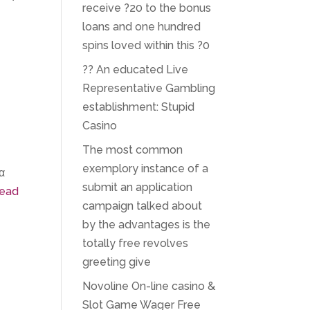
receive ?20 to the bonus
loans and one hundred
spins loved within this ?0
?? An educated Live
Representative Gambling
establishment: Stupid
Casino
The most common
exemplory instance of a
α
submit an application
ead
campaign talked about
by the advantages is the
totally free revolves
greeting give
Novoline On-line casino &
Slot Game Wager Free