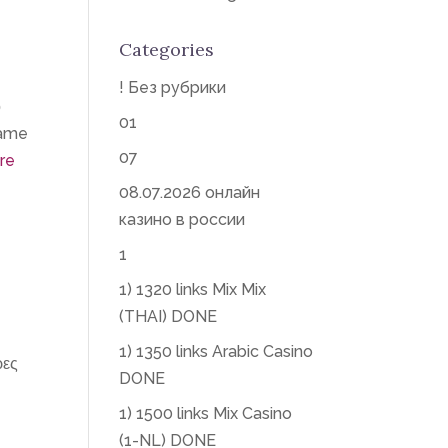
Categories
! Без рубрики
ο
01
game
07
re
08.07.2026 онлайн
казино в россии
1
1) 1320 links Mix Mix
(THAI) DONE
1) 1350 links Arabic Casino
ρες
DONE
1) 1500 links Mix Casino
(1-NL) DONE