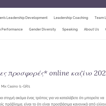
n’s Leadership Development
Leadership Coaching
Team L
 Performance
Gender Diversity
Speaking
About Us
ρες προσφορές* online καζίνο 20
s Mix Casino (1-GR)1
ια στιγμή ακόμα ένας τρόπος για να καταλάβετε ότι μπορείτε να
ρίς πρόβλημα, είναι το ότι είναι προσβάσιμα κανονικά από ελλην