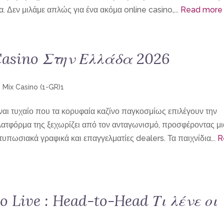
α. Δεν μιλάμε απλώς για ένα ακόμα online casino,...
Read more
asino Στην Ελλάδα 2026
s Mix Casino (1-GR)1
ίναι τυχαίο που τα κορυφαία καζίνο παγκοσμίως επιλέγουν την
πλατφόρμα της ξεχωρίζει από τον ανταγωνισμό, προσφέροντας μι
τυπωσιακά γραφικά και επαγγελματίες dealers. Τα παιχνίδια...
R
 Live : Head-to-Head Τι λένε οι