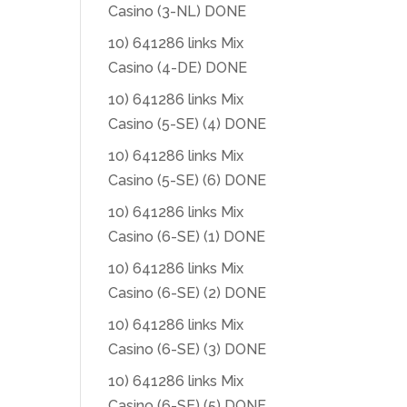
Casino (3-NL) DONE
10) 641286 links Mix
Casino (4-DE) DONE
10) 641286 links Mix
Casino (5-SE) (4) DONE
10) 641286 links Mix
Casino (5-SE) (6) DONE
10) 641286 links Mix
Casino (6-SE) (1) DONE
10) 641286 links Mix
Casino (6-SE) (2) DONE
10) 641286 links Mix
Casino (6-SE) (3) DONE
10) 641286 links Mix
Casino (6-SE) (5) DONE