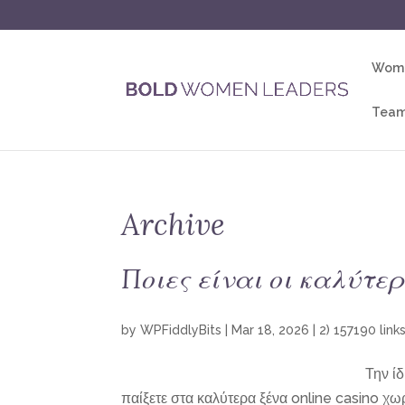
Wome
Team
Archive
Ποιες είναι οι καλύτε
by
WPFiddlyBits
|
Mar 18, 2026
|
2) 157190 link
Την ίδ
παίξετε στα καλύτερα ξένα online casino χω