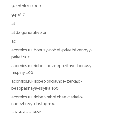
9-sotok.ru 1000
940A Z
a1
a16z generative ai
ac
acomics.ru~bonusy-riobet-privetstvennyy-
paket 100
acomics.ru~riobet-bezdepozitnye-bonusy-
frispiny 100
acomics.ru~riobet-oficialnoe-zerkalo-
bezopasnaya-ssylka 100
acomics.ru~riobet-rabotchee-zerkalo-
nadezhnyy-dostup 100
admtoki.ru 1500