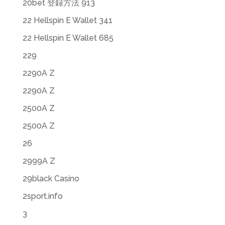
20bet 登録方法 913
22 Hellspin E Wallet 341
22 Hellspin E Wallet 685
229
2290A Z
2290A Z
2500A Z
2500A Z
26
2999A Z
29black Casino
2sport.info
3