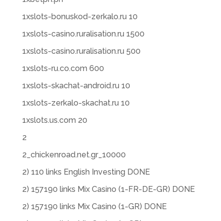
1xslots-bonuskod-zerkalo.ru 10
1xslots-casino.ruralisation.ru 1500
1xslots-casino.ruralisation.ru 500
1xslots-ru.co.com 600
1xslots-skachat-android.ru 10
1xslots-zerkalo-skachat.ru 10
1xslots.us.com 20
2
2_chickenroad.net.gr_10000
2) 110 links English Investing DONE
2) 157190 links Mix Casino (1-FR-DE-GR) DONE
2) 157190 links Mix Casino (1-GR) DONE