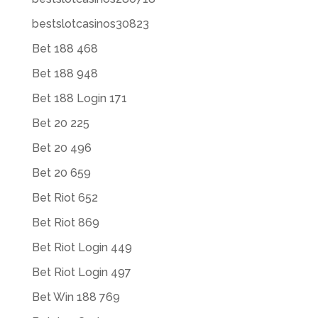
bestslotcasinos30823
Bet 188 468
Bet 188 948
Bet 188 Login 171
Bet 20 225
Bet 20 496
Bet 20 659
Bet Riot 652
Bet Riot 869
Bet Riot Login 449
Bet Riot Login 497
Bet Win 188 769