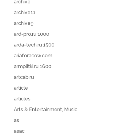
archive
archive11
archive9
ard-pro.ru 1000
arda-tech.ru 1500
ariaforacow.com
armplitki.ru 1600
artcab.ru
article
articles
Arts & Entertainment, Music
as
asac