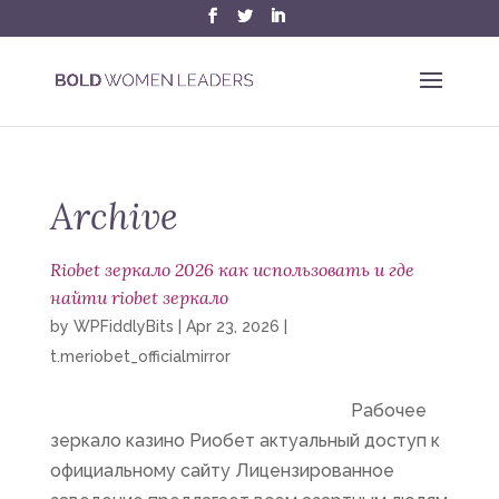
Archive
Riobet зеркало 2026 как использовать и где
найти riobet зеркало
by
WPFiddlyBits
|
Apr 23, 2026
|
t.meriobet_officialmirror
Рабочее
зеркало казино Риобет актуальный доступ️ к
официальному сайту Лицензированное