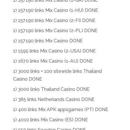
1) 157190 links Mix Casino (1-GR) DONE
1) 157190 links Mix Casino (1-HU) DONE
1) 157190 links Mix Casino (2-FI) DONE
1) 157190 links Mix Casino (2-PL) DONE
1) 157190 links Mix Casino DONE
1) 1595 links Mix Casino (2-USA) DONE
1) 1670 links Mix Casino (1-AU) DONE
1) 3000 links + 100 sitewide links Thailand
Casino DONE
1) 3000 links Thailand Casino DONE
1) 385 links Netherlands Casino DONE
1) 400 links Mix APK appsgames (PT) DONE
1) 4010 links Mix Casino (ES) DONE
1) 550 links Sweden Casino DONE