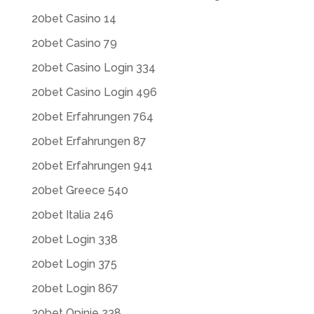
20bet Casino 14
20bet Casino 79
20bet Casino Login 334
20bet Casino Login 496
20bet Erfahrungen 764
20bet Erfahrungen 87
20bet Erfahrungen 941
20bet Greece 540
20bet Italia 246
20bet Login 338
20bet Login 375
20bet Login 867
20bet Opinie 238