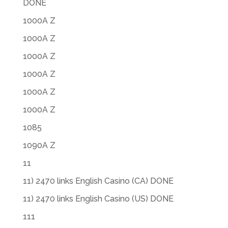
DONE
1000A Z
1000A Z
1000A Z
1000A Z
1000A Z
1000A Z
1085
1090A Z
11
11) 2470 links English Casino (CA) DONE
11) 2470 links English Casino (US) DONE
111