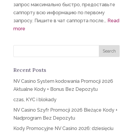
запрос максимально быстро, предоставьте
саппорту всю информацию по первому
запросу. Пишите в чат саппорта после...
Read
more
Recent Posts
NV Casino System kodowania Promocji 2026
Aktualne Kody + Bonus Bez Depozytu
czas, KYC i blokady
NV Casino Szyfr Promocji 2026 Bieżące Kody +
Nadprogram Bez Depozytu
Kody Promocyjne NV Casino 2026: dziesięciu