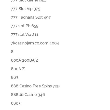
777 Slot Game 921
777 Slot Vip 375
777 Tadhana Slot 497
777slot Ph 659
777slot Vip 211
7kcasinojam.co.com 4004
8
800A 200BA Z
800A Z
863
888 Casino Free Spins 729
888 Jili Casino 346
8883