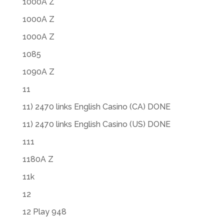
1000A Z
1000A Z
1000A Z
1085
1090A Z
11
11) 2470 links English Casino (CA) DONE
11) 2470 links English Casino (US) DONE
111
1180A Z
11k
12
12 Play 948