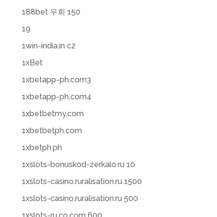
188bet 우회 150
19
1win-india.in c2
1xBet
1xbetapp-ph.com3
1xbetapp-ph.com4
1xbetbetmy.com
1xbetbetph.com
1xbetph.ph
1xslots-bonuskod-zerkalo.ru 10
1xslots-casino.ruralisation.ru 1500
1xslots-casino.ruralisation.ru 500
1xslots-ru.co.com 600