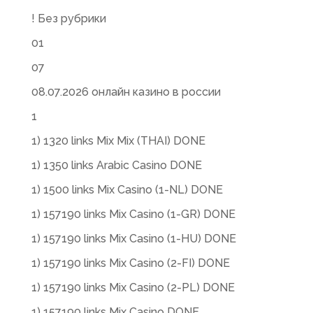
! Без рубрики
01
07
08.07.2026 онлайн казино в россии
1
1) 1320 links Mix Mix (THAI) DONE
1) 1350 links Arabic Casino DONE
1) 1500 links Mix Casino (1-NL) DONE
1) 157190 links Mix Casino (1-GR) DONE
1) 157190 links Mix Casino (1-HU) DONE
1) 157190 links Mix Casino (2-FI) DONE
1) 157190 links Mix Casino (2-PL) DONE
1) 157190 links Mix Casino DONE