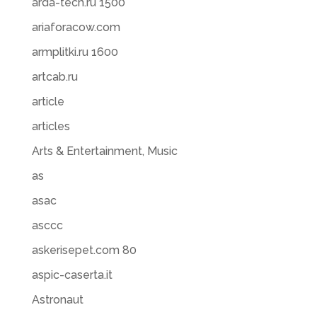
arda-tech.ru 1500
ariaforacow.com
armplitki.ru 1600
artcab.ru
article
articles
Arts & Entertainment, Music
as
asac
asccc
askerisepet.com 80
aspic-caserta.it
Astronaut