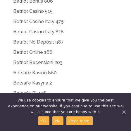
Betriot Bonus 806
Betriot Casino 515
Betriot Casino Italy 475
Betriot Casino Italy 818
Betriot No Deposit 987
Betriot Online 166
Betriot Recensioni 203
Betsafe Kasino 880
Betsafe Kasyna 2
Betsafe Pl 426
We use cookies to ensure that we give you the best
Betting
experience on our website. If you continue to use this site we
will assume that you are happy with it.
Betway
Ok
No
Read more
Betway Live Casino