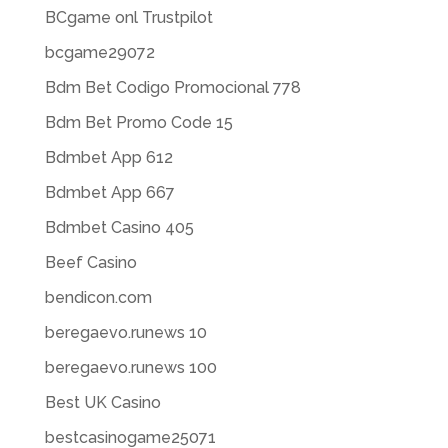
BCgame onl Trustpilot
bcgame29072
Bdm Bet Codigo Promocional 778
Bdm Bet Promo Code 15
Bdmbet App 612
Bdmbet App 667
Bdmbet Casino 405
Beef Casino
bendicon.com
beregaevo.runews 10
beregaevo.runews 100
Best UK Casino
bestcasinogame25071