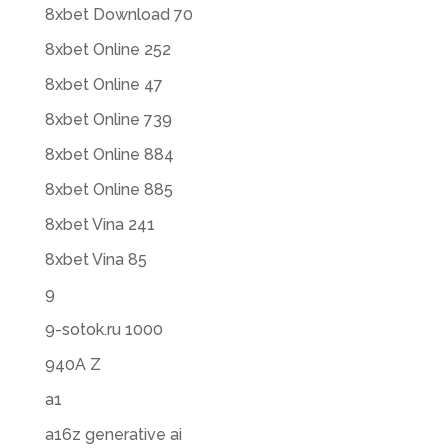
8xbet Download 70
8xbet Online 252
8xbet Online 47
8xbet Online 739
8xbet Online 884
8xbet Online 885
8xbet Vina 241
8xbet Vina 85
9
9-sotok.ru 1000
940A Z
a1
a16z generative ai