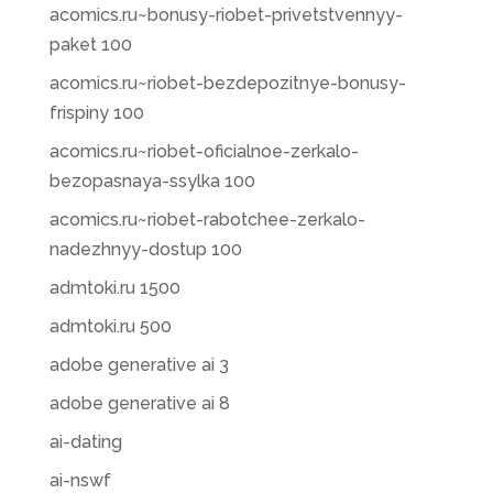
acomics.ru~bonusy-riobet-privetstvennyy-
paket 100
acomics.ru~riobet-bezdepozitnye-bonusy-
frispiny 100
acomics.ru~riobet-oficialnoe-zerkalo-
bezopasnaya-ssylka 100
acomics.ru~riobet-rabotchee-zerkalo-
nadezhnyy-dostup 100
admtoki.ru 1500
admtoki.ru 500
adobe generative ai 3
adobe generative ai 8
ai-dating
ai-nswf