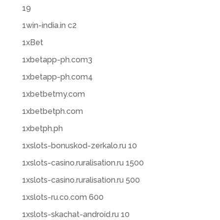
19
1win-india.in c2
1xBet
1xbetapp-ph.com3
1xbetapp-ph.com4
1xbetbetmy.com
1xbetbetph.com
1xbetph.ph
1xslots-bonuskod-zerkalo.ru 10
1xslots-casino.ruralisation.ru 1500
1xslots-casino.ruralisation.ru 500
1xslots-ru.co.com 600
1xslots-skachat-android.ru 10