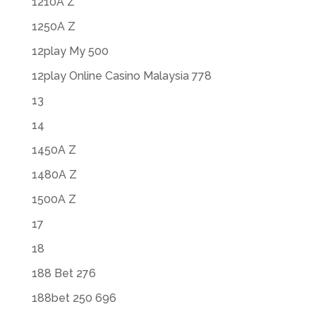
1210A Z
1250A Z
12play My 500
12play Online Casino Malaysia 778
13
14
1450A Z
1480A Z
1500A Z
17
18
188 Bet 276
188bet 250 696