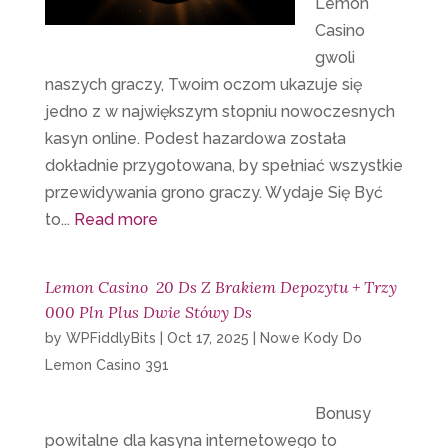
Lemon
Casino
gwoli
naszych graczy, Twoim oczom ukazuje się
jedno z w największym stopniu nowoczesnych
kasyn online. Podest hazardowa została
dokładnie przygotowana, by spełniać wszystkie
przewidywania grono graczy. Wydaje Się Być
to...
Read more
Lemon Casino ️ 20 Ds Z Brakiem Depozytu + Trzy
000 Pln Plus Dwie Stówy Ds
by
WPFiddlyBits
|
Oct 17, 2025
|
Nowe Kody Do
Lemon Casino 391
Bonusy
powitalne dla kasyna internetowego to