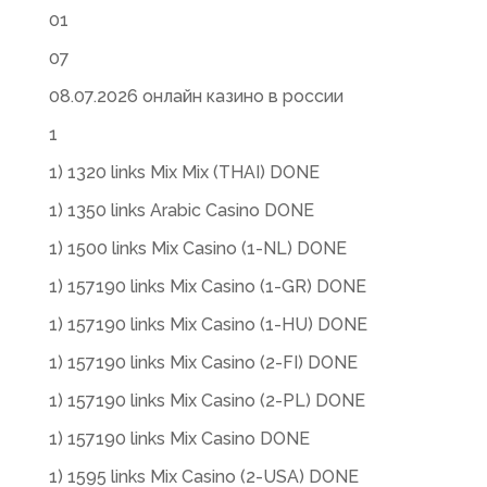
01
07
08.07.2026 онлайн казино в россии
1
1) 1320 links Mix Mix (THAI) DONE
1) 1350 links Arabic Casino DONE
1) 1500 links Mix Casino (1-NL) DONE
1) 157190 links Mix Casino (1-GR) DONE
1) 157190 links Mix Casino (1-HU) DONE
1) 157190 links Mix Casino (2-FI) DONE
1) 157190 links Mix Casino (2-PL) DONE
1) 157190 links Mix Casino DONE
1) 1595 links Mix Casino (2-USA) DONE