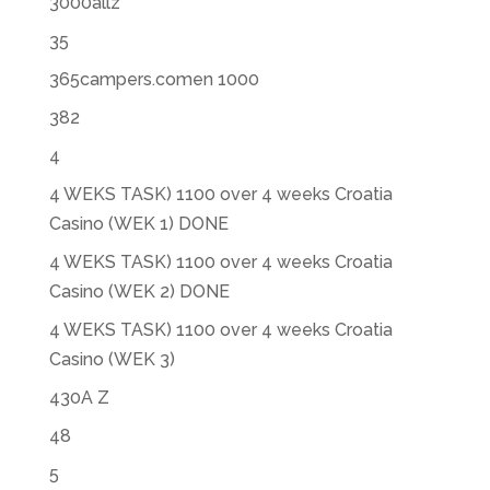
3000allz
35
365campers.comen 1000
382
4
4 WEKS TASK) 1100 over 4 weeks Croatia
Casino (WEK 1) DONE
4 WEKS TASK) 1100 over 4 weeks Croatia
Casino (WEK 2) DONE
4 WEKS TASK) 1100 over 4 weeks Croatia
Casino (WEK 3)
430A Z
48
5