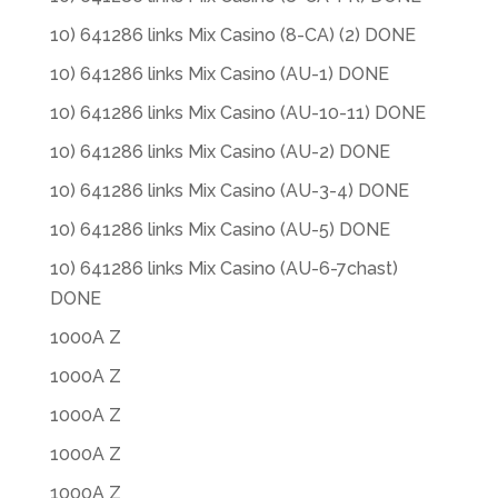
10) 641286 links Mix Casino (8-CA) (2) DONE
10) 641286 links Mix Casino (AU-1) DONE
10) 641286 links Mix Casino (AU-10-11) DONE
10) 641286 links Mix Casino (AU-2) DONE
10) 641286 links Mix Casino (AU-3-4) DONE
10) 641286 links Mix Casino (AU-5) DONE
10) 641286 links Mix Casino (AU-6-7chast)
DONE
1000A Z
1000A Z
1000A Z
1000A Z
1000A Z