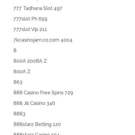
777 Tadhana Slot 497
777slot Ph 659
777slot Vip 211
7kcasinojam.co.com 4004
8
800A 200BA Z
800A Z
863
888 Casino Free Spins 729
888 Jili Casino 346
8883
888starz Betting 120
888starz Casino 104