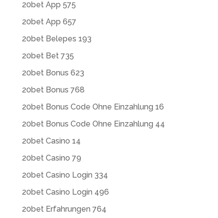
20bet App 575
20bet App 657
20bet Belepes 193
20bet Bet 735
20bet Bonus 623
20bet Bonus 768
20bet Bonus Code Ohne Einzahlung 16
20bet Bonus Code Ohne Einzahlung 44
20bet Casino 14
20bet Casino 79
20bet Casino Login 334
20bet Casino Login 496
20bet Erfahrungen 764