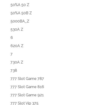
50%A 50 Z
50%A 50B Z
5000BA_Z
530A Z
6
620A Z
7
730A Z
738
777 Slot Game 787
777 Slot Game 816
777 Slot Game 921
777 Slot Vip 375