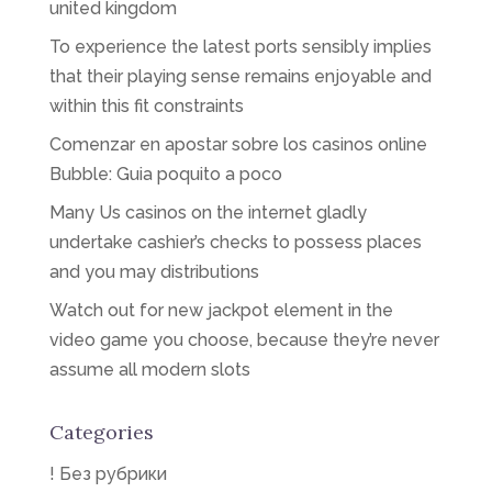
united kingdom
To experience the latest ports sensibly implies
that their playing sense remains enjoyable and
within this fit constraints
Comenzar en apostar sobre los casinos online
Bubble: Guia poquito a poco
Many Us casinos on the internet gladly
undertake cashier’s checks to possess places
and you may distributions
Watch out for new jackpot element in the
video game you choose, because they’re never
assume all modern slots
Categories
! Без рубрики