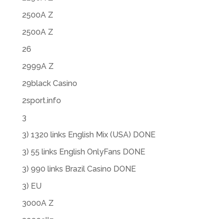
2500A Z
2500A Z
26
2999A Z
29black Casino
2sport.info
3
3) 1320 links English Mix (USA) DONE
3) 55 links English OnlyFans DONE
3) 990 links Brazil Casino DONE
3) EU
3000A Z