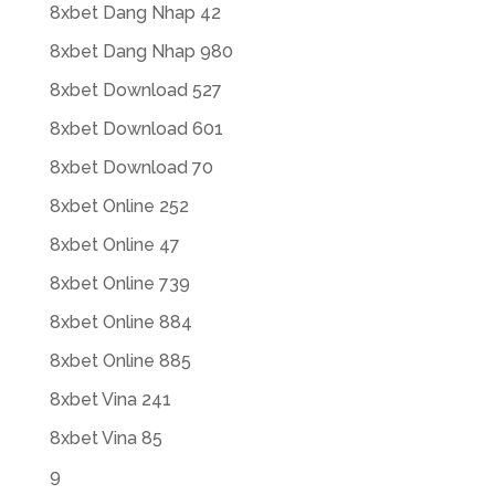
8xbet Dang Nhap 42
8xbet Dang Nhap 980
8xbet Download 527
8xbet Download 601
8xbet Download 70
8xbet Online 252
8xbet Online 47
8xbet Online 739
8xbet Online 884
8xbet Online 885
8xbet Vina 241
8xbet Vina 85
9