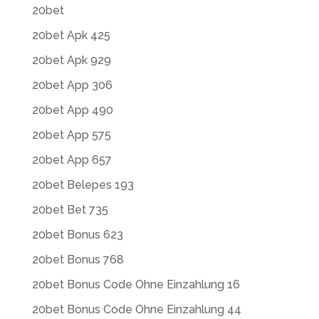
20bet
20bet Apk 425
20bet Apk 929
20bet App 306
20bet App 490
20bet App 575
20bet App 657
20bet Belepes 193
20bet Bet 735
20bet Bonus 623
20bet Bonus 768
20bet Bonus Code Ohne Einzahlung 16
20bet Bonus Code Ohne Einzahlung 44