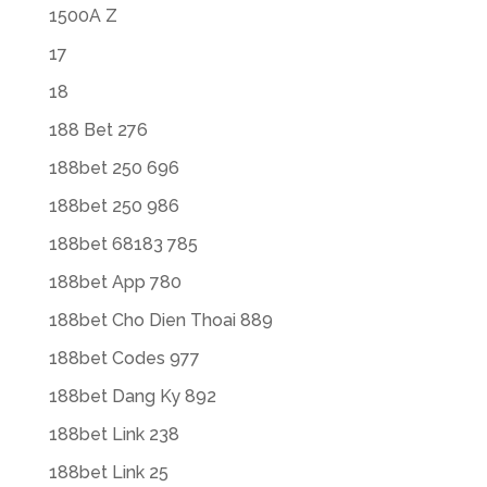
1500A Z
17
18
188 Bet 276
188bet 250 696
188bet 250 986
188bet 68183 785
188bet App 780
188bet Cho Dien Thoai 889
188bet Codes 977
188bet Dang Ky 892
188bet Link 238
188bet Link 25