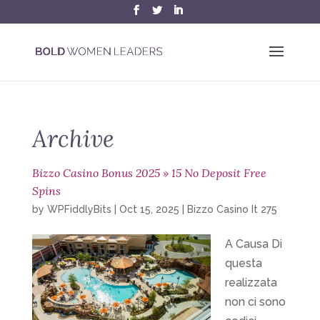
Archive
Bizzo Casino Bonus 2025 » 15 No Deposit Free
Spins
by
WPFiddlyBits
|
Oct 15, 2025
|
Bizzo Casino It 275
A Causa Di
questa
realizzata
non ci sono