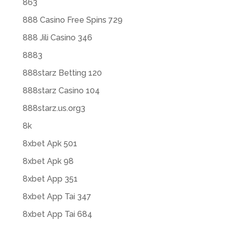
863
888 Casino Free Spins 729
888 Jili Casino 346
8883
888starz Betting 120
888starz Casino 104
888starz.us.org3
8k
8xbet Apk 501
8xbet Apk 98
8xbet App 351
8xbet App Tai 347
8xbet App Tai 684