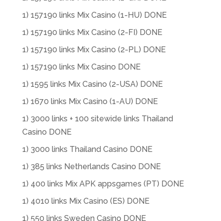
1) 157190 links Mix Casino (1-HU) DONE
1) 157190 links Mix Casino (2-FI) DONE
1) 157190 links Mix Casino (2-PL) DONE
1) 157190 links Mix Casino DONE
1) 1595 links Mix Casino (2-USA) DONE
1) 1670 links Mix Casino (1-AU) DONE
1) 3000 links + 100 sitewide links Thailand
Casino DONE
1) 3000 links Thailand Casino DONE
1) 385 links Netherlands Casino DONE
1) 400 links Mix APK appsgames (PT) DONE
1) 4010 links Mix Casino (ES) DONE
1) 550 links Sweden Casino DONE