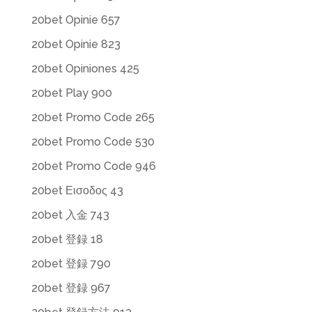
20bet Opinie 657
20bet Opinie 823
20bet Opiniones 425
20bet Play 900
20bet Promo Code 265
20bet Promo Code 530
20bet Promo Code 946
20bet Εισοδος 43
20bet 入金 743
20bet 登録 18
20bet 登録 790
20bet 登録 967