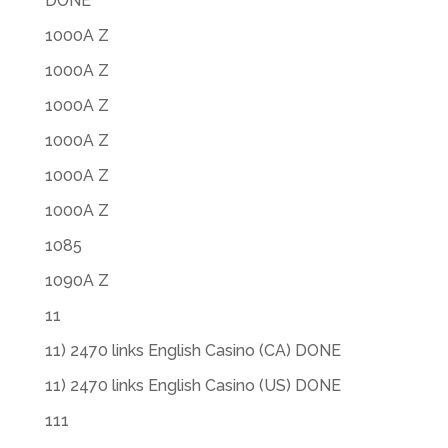
DONE
1000A Z
1000A Z
1000A Z
1000A Z
1000A Z
1000A Z
1085
1090A Z
11
11) 2470 links English Casino (CA) DONE
11) 2470 links English Casino (US) DONE
111