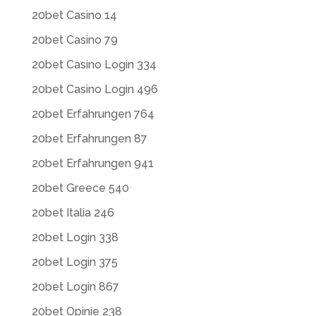
20bet Casino 14
20bet Casino 79
20bet Casino Login 334
20bet Casino Login 496
20bet Erfahrungen 764
20bet Erfahrungen 87
20bet Erfahrungen 941
20bet Greece 540
20bet Italia 246
20bet Login 338
20bet Login 375
20bet Login 867
20bet Opinie 238