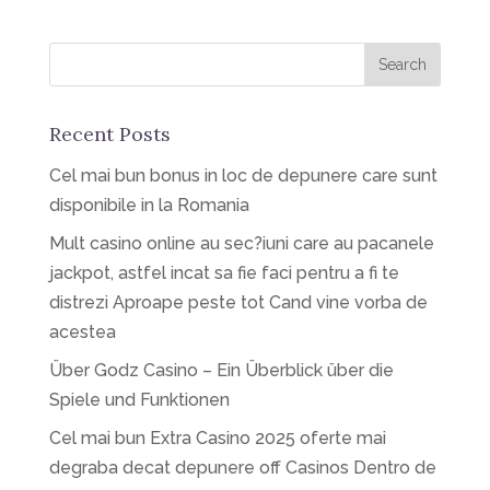
Recent Posts
Cel mai bun bonus in loc de depunere care sunt
disponibile in la Romania
Mult casino online au sec?iuni care au pacanele
jackpot, astfel incat sa fie faci pentru a fi te
distrezi Aproape peste tot Cand vine vorba de
acestea
Über Godz Casino – Ein Überblick über die
Spiele und Funktionen
Cel mai bun Extra Casino 2025 oferte mai
degraba decat depunere off Casinos Dentro de