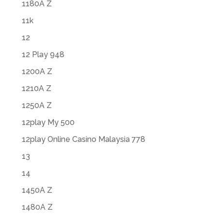
1180A Z
11k
12
12 Play 948
1200A Z
1210A Z
1250A Z
12play My 500
12play Online Casino Malaysia 778
13
14
1450A Z
1480A Z