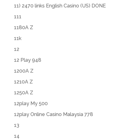
11) 2470 links English Casino (US) DONE
111
1180A Z
11k
12
12 Play 948
1200A Z
1210A Z
1250A Z
12play My 500
12play Online Casino Malaysia 778
13
14