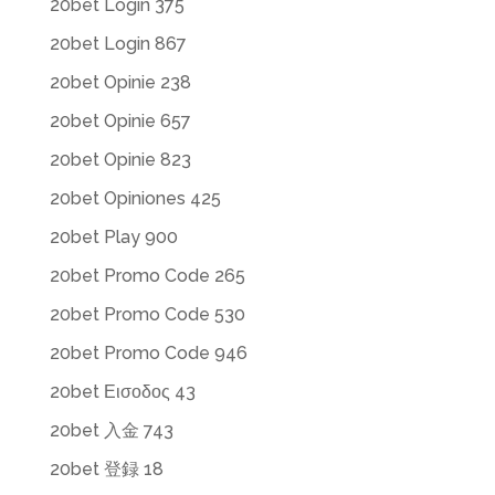
20bet Login 375
20bet Login 867
20bet Opinie 238
20bet Opinie 657
20bet Opinie 823
20bet Opiniones 425
20bet Play 900
20bet Promo Code 265
20bet Promo Code 530
20bet Promo Code 946
20bet Εισοδος 43
20bet 入金 743
20bet 登録 18