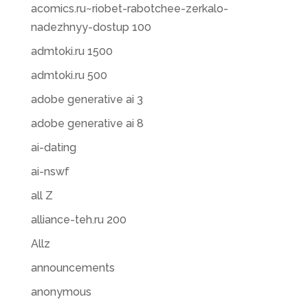
acomics.ru~riobet-rabotchee-zerkalo-
nadezhnyy-dostup 100
admtoki.ru 1500
admtoki.ru 500
adobe generative ai 3
adobe generative ai 8
ai-dating
ai-nswf
all Z
alliance-teh.ru 200
Allz
announcements
anonymous