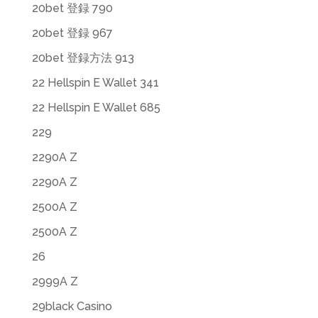
20bet 登録 790
20bet 登録 967
20bet 登録方法 913
22 Hellspin E Wallet 341
22 Hellspin E Wallet 685
229
2290A Z
2290A Z
2500A Z
2500A Z
26
2999A Z
29black Casino