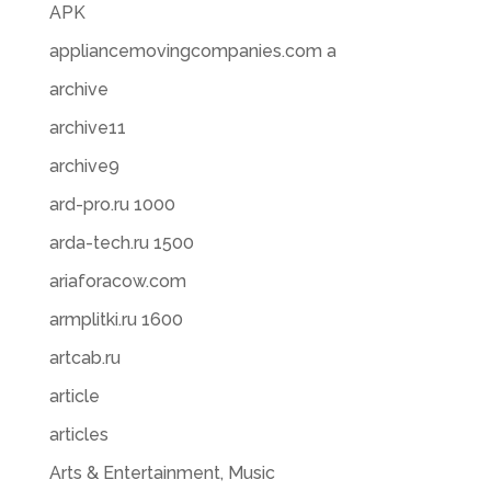
APK
appliancemovingcompanies.com a
archive
archive11
archive9
ard-pro.ru 1000
arda-tech.ru 1500
ariaforacow.com
armplitki.ru 1600
artcab.ru
article
articles
Arts & Entertainment, Music