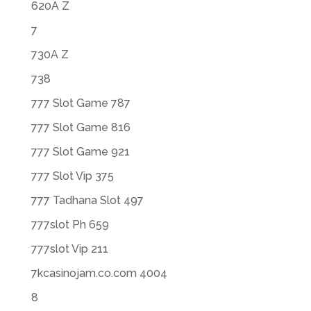
620A Z
7
730A Z
738
777 Slot Game 787
777 Slot Game 816
777 Slot Game 921
777 Slot Vip 375
777 Tadhana Slot 497
777slot Ph 659
777slot Vip 211
7kcasinojam.co.com 4004
8