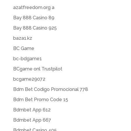
azatfreedom.org a
Bay 888 Casino 89
Bay 888 Casino 925
baza1.kz
BC Game
bc-bdgame1
BCgame onl Trustpilot
bcgame29072
Bdm Bet Codigo Promocional 778
Bdm Bet Promo Code 15
Bdmbet App 612
Bdmbet App 667
Bdmbet Casino 405