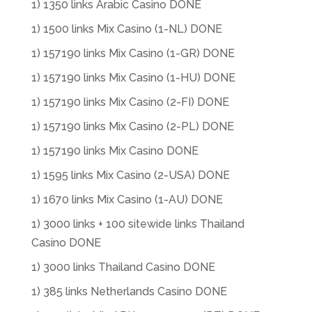
1) 1350 links Arabic Casino DONE
1) 1500 links Mix Casino (1-NL) DONE
1) 157190 links Mix Casino (1-GR) DONE
1) 157190 links Mix Casino (1-HU) DONE
1) 157190 links Mix Casino (2-FI) DONE
1) 157190 links Mix Casino (2-PL) DONE
1) 157190 links Mix Casino DONE
1) 1595 links Mix Casino (2-USA) DONE
1) 1670 links Mix Casino (1-AU) DONE
1) 3000 links + 100 sitewide links Thailand
Casino DONE
1) 3000 links Thailand Casino DONE
1) 385 links Netherlands Casino DONE