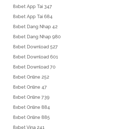
8xbet App Tai 347
8xbet App Tai 684
8xbet Dang Nhap 42
8xbet Dang Nhap 980
8xbet Download 527
8xbet Download 601
8xbet Download 70
8xbet Online 252
8xbet Online 47
8xbet Online 739
8xbet Online 884
8xbet Online 885
8xbet Vina 241