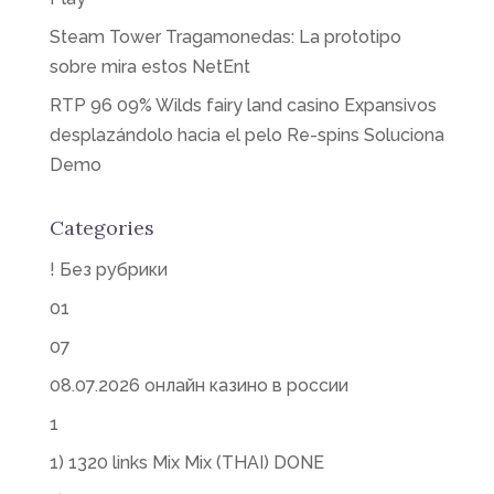
Steam Tower Tragamonedas: La prototipo
sobre mira estos NetEnt
RTP 96 09% Wilds fairy land casino Expansivos
desplazándolo hacia el pelo Re-spins Soluciona
Demo
Categories
! Без рубрики
01
07
08.07.2026 онлайн казино в россии
1
1) 1320 links Mix Mix (THAI) DONE