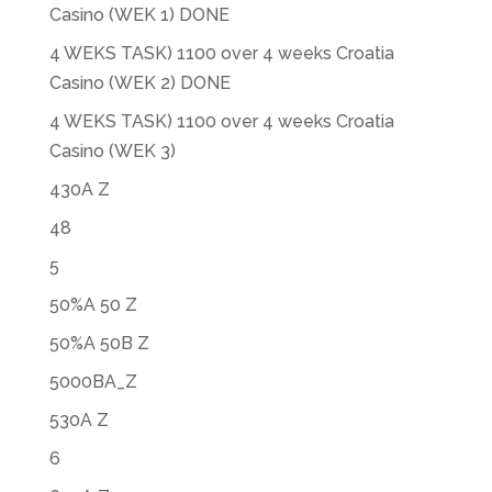
Casino (WEK 1) DONE
4 WEKS TASK) 1100 over 4 weeks Croatia
Casino (WEK 2) DONE
4 WEKS TASK) 1100 over 4 weeks Croatia
Casino (WEK 3)
430A Z
48
5
50%A 50 Z
50%A 50B Z
5000BA_Z
530A Z
6