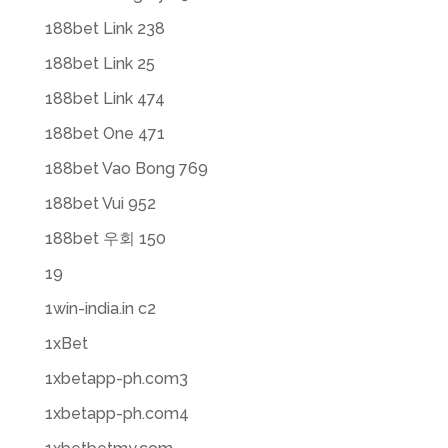
188bet Link 238
188bet Link 25
188bet Link 474
188bet One 471
188bet Vao Bong 769
188bet Vui 952
188bet 우회 150
19
1win-india.in c2
1xBet
1xbetapp-ph.com3
1xbetapp-ph.com4