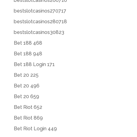
bestslotcasinos260716
bestslotcasinos270717
bestslotcasinos280718
bestslotcasinos30823
Bet 188 468
Bet 188 948
Bet 188 Login 171
Bet 20 225
Bet 20 496
Bet 20 659
Bet Riot 652
Bet Riot 869
Bet Riot Login 449