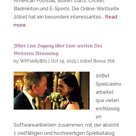
American Football, Boxen, Darts, Cricket,
Badminton und E-Sports. Die Online-Wettseite
20bet hat ein besonders interessantes...
Read
more
20bet Live Zugang über Live-wetten Des
Weiteren Streaming
by
WPFiddlyBits
|
Oct 19, 2025
|
20bet Bonus 768
20Bet
Spielcasino
arbeitet
qua vielen
erstklassig
en
Softwareanbietern zusammen, mit der absicht
1 vielfältigen und hochwertigen Spielkatalog