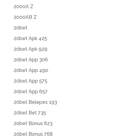
2000A Z
2000AB Z
20bet
20bet Apk 425
20bet Apk 929
20bet App 306
20bet App 490
20bet App 575
20bet App 657
20bet Belepes 193
20bet Bet 735
20bet Bonus 623
20bet Bonus 768