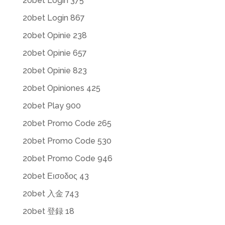
20bet Login 375
20bet Login 867
20bet Opinie 238
20bet Opinie 657
20bet Opinie 823
20bet Opiniones 425
20bet Play 900
20bet Promo Code 265
20bet Promo Code 530
20bet Promo Code 946
20bet Εισοδος 43
20bet 入金 743
20bet 登録 18