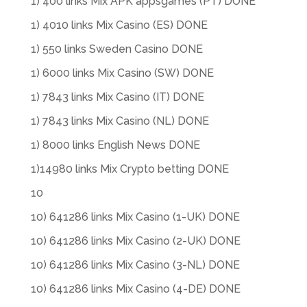
1) 400 links Mix APK appsgames (PT) DONE
1) 4010 links Mix Casino (ES) DONE
1) 550 links Sweden Casino DONE
1) 6000 links Mix Casino (SW) DONE
1) 7843 links Mix Casino (IT) DONE
1) 7843 links Mix Casino (NL) DONE
1) 8000 links English News DONE
1)14980 links Mix Crypto betting DONE
10
10) 641286 links Mix Casino (1-UK) DONE
10) 641286 links Mix Casino (2-UK) DONE
10) 641286 links Mix Casino (3-NL) DONE
10) 641286 links Mix Casino (4-DE) DONE