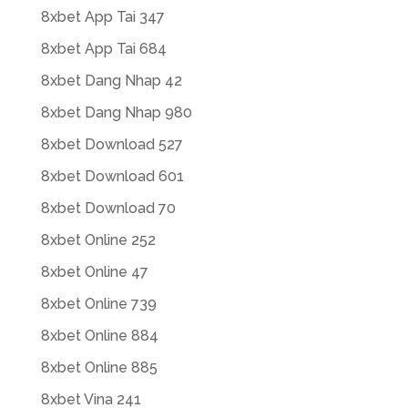
8xbet App Tai 347
8xbet App Tai 684
8xbet Dang Nhap 42
8xbet Dang Nhap 980
8xbet Download 527
8xbet Download 601
8xbet Download 70
8xbet Online 252
8xbet Online 47
8xbet Online 739
8xbet Online 884
8xbet Online 885
8xbet Vina 241