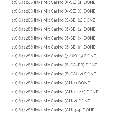
10) 641286 links Mix Casino (5-SE) (4) DONE
10) 641286 links Mix Casino (5-SE) (6) DONE
10) 641286 links Mix Casino (6-SE) (1) DONE
10) 641286 links Mix Casino (6-SE) (2) DONE
10) 641286 links Mix Casino (6-SE) (3) DONE
10) 641286 links Mix Casino (6-SE) (5) DONE
10) 641286 links Mix Casino (7-UK) (5) DONE
10) 641286 links Mix Casino (8-CA-FR) DONE
10) 641286 links Mix Casino (8-CA) (2) DONE
10) 641286 links Mix Casino (AU-1) DONE
10) 641286 links Mix Casino (AU-10-11) DONE
10) 641286 links Mix Casino (AU-2) DONE
10) 641286 links Mix Casino (AU-3-4) DONE