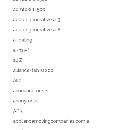
admtoki.ru 500
adobe generative ai 3
adobe generative ai 8
ai-dating
ai-nswf
all Z
alliance-teh.ru 200
Allz
announcements
anonymous
APK
appliancemovingcompanies.com a