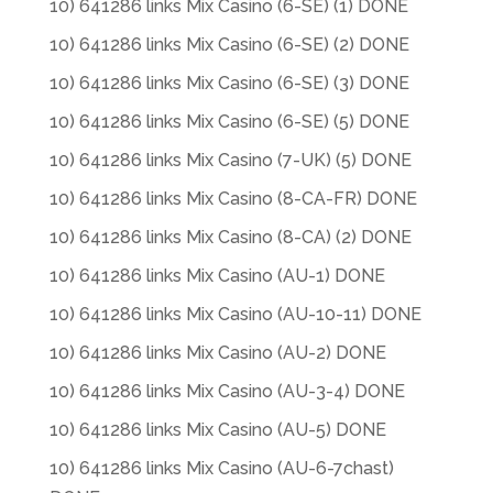
10) 641286 links Mix Casino (6-SE) (1) DONE
10) 641286 links Mix Casino (6-SE) (2) DONE
10) 641286 links Mix Casino (6-SE) (3) DONE
10) 641286 links Mix Casino (6-SE) (5) DONE
10) 641286 links Mix Casino (7-UK) (5) DONE
10) 641286 links Mix Casino (8-CA-FR) DONE
10) 641286 links Mix Casino (8-CA) (2) DONE
10) 641286 links Mix Casino (AU-1) DONE
10) 641286 links Mix Casino (AU-10-11) DONE
10) 641286 links Mix Casino (AU-2) DONE
10) 641286 links Mix Casino (AU-3-4) DONE
10) 641286 links Mix Casino (AU-5) DONE
10) 641286 links Mix Casino (AU-6-7chast)