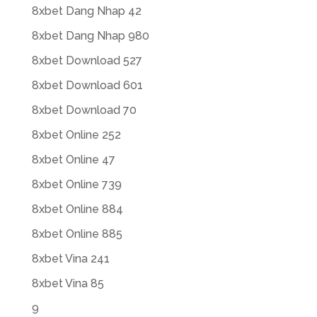
8xbet Dang Nhap 42
8xbet Dang Nhap 980
8xbet Download 527
8xbet Download 601
8xbet Download 70
8xbet Online 252
8xbet Online 47
8xbet Online 739
8xbet Online 884
8xbet Online 885
8xbet Vina 241
8xbet Vina 85
9