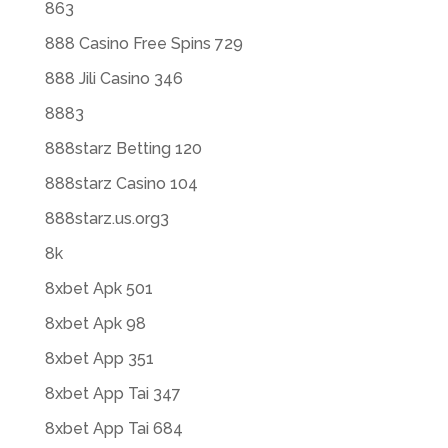
863
888 Casino Free Spins 729
888 Jili Casino 346
8883
888starz Betting 120
888starz Casino 104
888starz.us.org3
8k
8xbet Apk 501
8xbet Apk 98
8xbet App 351
8xbet App Tai 347
8xbet App Tai 684