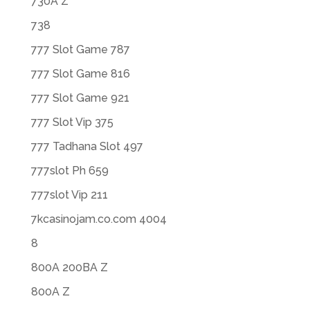
730A Z
738
777 Slot Game 787
777 Slot Game 816
777 Slot Game 921
777 Slot Vip 375
777 Tadhana Slot 497
777slot Ph 659
777slot Vip 211
7kcasinojam.co.com 4004
8
800A 200BA Z
800A Z