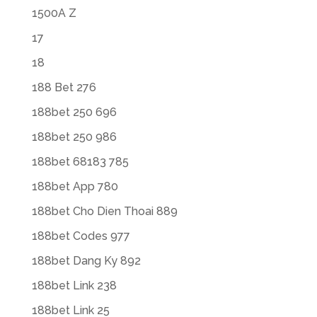
1500A Z
17
18
188 Bet 276
188bet 250 696
188bet 250 986
188bet 68183 785
188bet App 780
188bet Cho Dien Thoai 889
188bet Codes 977
188bet Dang Ky 892
188bet Link 238
188bet Link 25