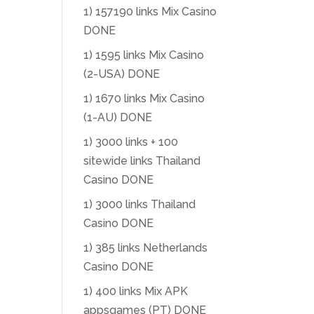
1) 157190 links Mix Casino
DONE
1) 1595 links Mix Casino
(2-USA) DONE
1) 1670 links Mix Casino
(1-AU) DONE
1) 3000 links + 100
sitewide links Thailand
Casino DONE
1) 3000 links Thailand
Casino DONE
1) 385 links Netherlands
Casino DONE
1) 400 links Mix APK
appsgames (PT) DONE