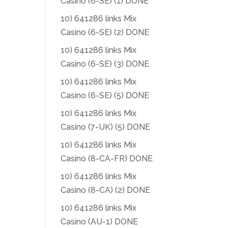
Casino (6-SE) (1) DONE
10) 641286 links Mix
Casino (6-SE) (2) DONE
10) 641286 links Mix
Casino (6-SE) (3) DONE
10) 641286 links Mix
Casino (6-SE) (5) DONE
10) 641286 links Mix
Casino (7-UK) (5) DONE
10) 641286 links Mix
Casino (8-CA-FR) DONE
10) 641286 links Mix
Casino (8-CA) (2) DONE
10) 641286 links Mix
Casino (AU-1) DONE