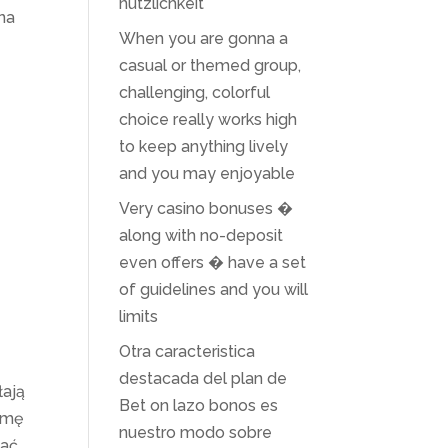
nutzlichkeit
 na
When you are gonna a
casual or themed group,
challenging, colorful
choice really works high
to keep anything lively
and you may enjoyable
Very casino bonuses �
along with no-deposit
even offers � have a set
of guidelines and you will
limits
Otra caracteristica
destacada del plan de
łają
Bet on lazo bonos es
amę
nuestro modo sobre
tać