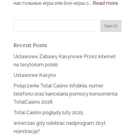
настольные игры или live-игры с...
Read more
Recent Posts
Ustawowe Zabawy Kasynowe Przez internet
na terytorium polski
Ustawowe Kasyno
Połączenie Total Casino Infolinia, numer
telefonu oraz kancelaria pomocy konsumenta
TotalCasino 2026
Total Casino poglądy luty 2025
wówczas gdy odebrać nadprogram zbyt
rejestrację?