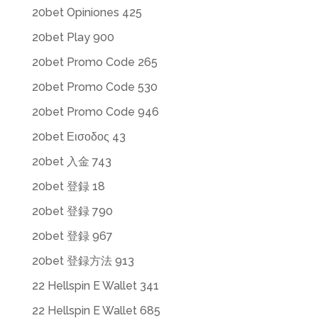
20bet Opiniones 425
20bet Play 900
20bet Promo Code 265
20bet Promo Code 530
20bet Promo Code 946
20bet Εισοδος 43
20bet 入金 743
20bet 登録 18
20bet 登録 790
20bet 登録 967
20bet 登録方法 913
22 Hellspin E Wallet 341
22 Hellspin E Wallet 685