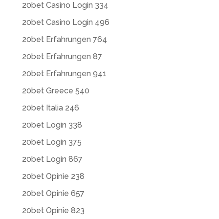
20bet Casino Login 334
20bet Casino Login 496
20bet Erfahrungen 764
20bet Erfahrungen 87
20bet Erfahrungen 941
20bet Greece 540
20bet Italia 246
20bet Login 338
20bet Login 375
20bet Login 867
20bet Opinie 238
20bet Opinie 657
20bet Opinie 823