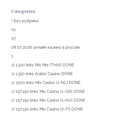
Categories
! Без рубрики
01
07
08.07.2026 онлайн казино в россии
1
1) 1320 links Mix Mix (THAI) DONE
1) 1350 links Arabic Casino DONE
1) 1500 links Mix Casino (1-NL) DONE
1) 157190 links Mix Casino (1-GR) DONE
1) 157190 links Mix Casino (1-HU) DONE
1) 157190 links Mix Casino (2-FI) DONE