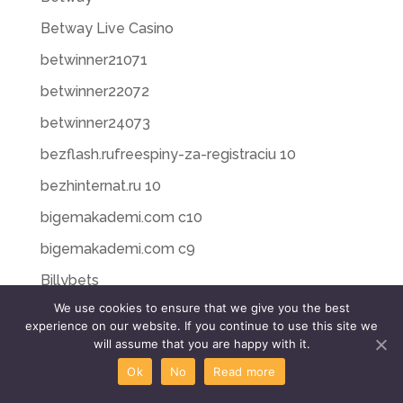
Betway Live Casino
betwinner21071
betwinner22072
betwinner24073
bezflash.rufreespiny-za-registraciu 10
bezhinternat.ru 10
bigemakademi.com c10
bigemakademi.com c9
Billybets
We use cookies to ensure that we give you the best
bio.sitePokerdom_Official 1000
experience on our website. If you continue to use this site we
Bizzo Casino
will assume that you are happy with it.
Ok
No
Read more
Bizzo Casino 862