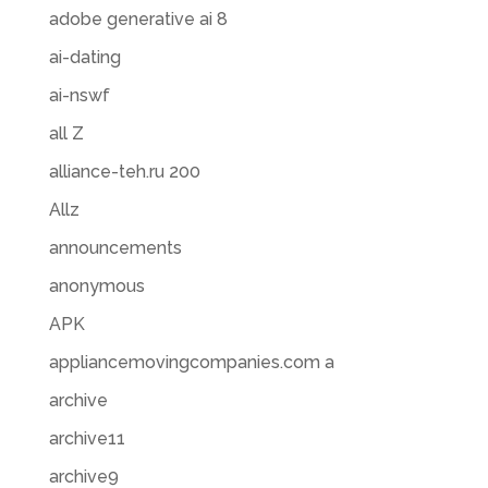
adobe generative ai 8
ai-dating
ai-nswf
all Z
alliance-teh.ru 200
Allz
announcements
anonymous
APK
appliancemovingcompanies.com a
archive
archive11
archive9