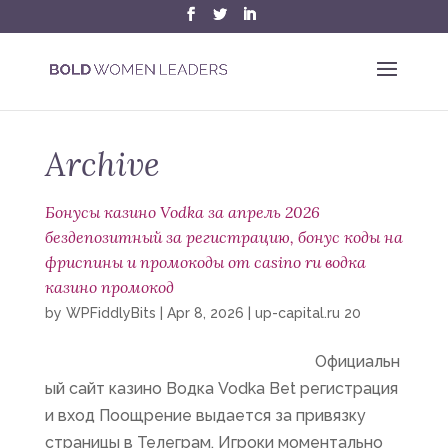
Archive
Бонусы казино Vodka за апрель 2026
бездепозитный за регистрацию, бонус коды на
фриспины и промокоды от casino ru водка
казино промокод
by
WPFiddlyBits
|
Apr 8, 2026
|
up-capital.ru 20
Официальн
ый сайт казино Водка Vodka Bet регистрация
и вход Поощрение выдается за привязку
страницы в Телеграм. Игроки моментально