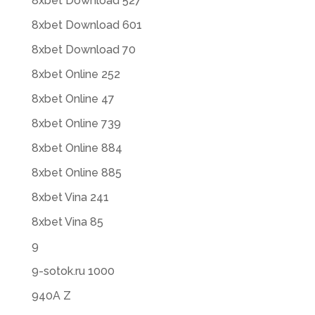
8xbet Download 527
8xbet Download 601
8xbet Download 70
8xbet Online 252
8xbet Online 47
8xbet Online 739
8xbet Online 884
8xbet Online 885
8xbet Vina 241
8xbet Vina 85
9
9-sotok.ru 1000
940A Z