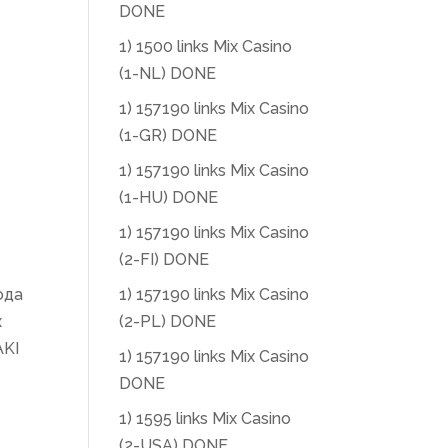
DONE
1) 1500 links Mix Casino
(1-NL) DONE
1) 157190 links Mix Casino
я
(1-GR) DONE
1) 157190 links Mix Casino
(1-HU) DONE
1) 157190 links Mix Casino
(2-FI) DONE
ода
1) 157190 links Mix Casino
х
(2-PL) DONE
AKI
1) 157190 links Mix Casino
DONE
1) 1595 links Mix Casino
(2-USA) DONE