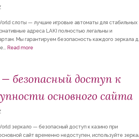
Z
World слоты — лучшие игровые автоматы для стабильных
рнативные адреса LAKI полностью легальны и
там. Мы гарантируем безопасность каждого зеркала д
...
Read more
о — безопасный доступ к
тупности основного сайта
Z
World зеркало — безопасный доступ к казино при
основной сайт временно недоступен, используйте зерка