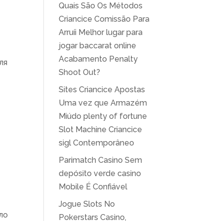
Quais São Os Métodos
Criancice Comissão Para
Arruíi Melhor lugar para
jogar baccarat online
Acabamento Penalty
ля
Shoot Out?
Sites Criancice Apostas
Uma vez que Armazém
Miúdo plenty of fortune
Slot Machine Criancice
sigl Contemporâneo
Parimatch Casino Sem
depósito verde casino
Mobile É Confiável
Jogue Slots No
ло
Pokerstars Casino,