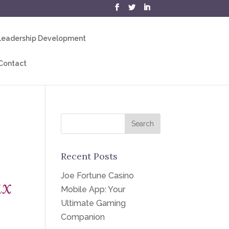
eadership Development
Contact
Recent Posts
Joe Fortune Casino
ых
Mobile App: Your
Ultimate Gaming
Companion