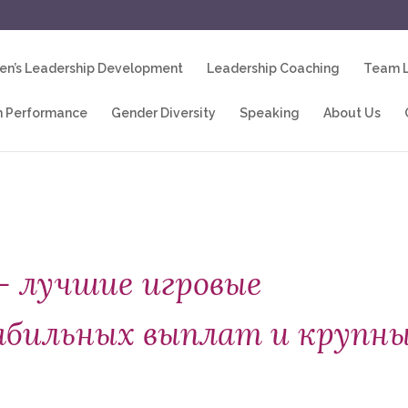
n’s Leadership Development
Leadership Coaching
Team L
 Performance
Gender Diversity
Speaking
About Us
— лучшие игровые
абильных выплат и крупн