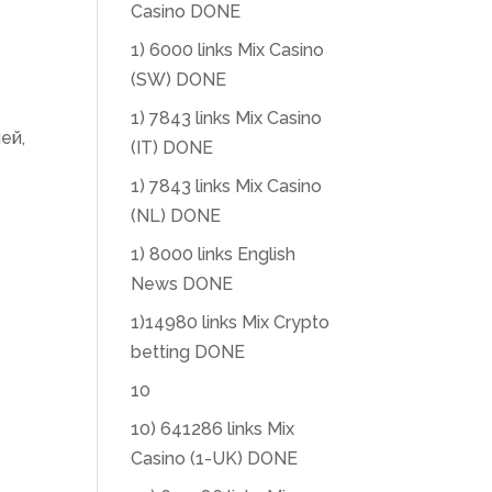
Casino DONE
1) 6000 links Mix Casino
(SW) DONE
1) 7843 links Mix Casino
ей,
(IT) DONE
1) 7843 links Mix Casino
(NL) DONE
1) 8000 links English
News DONE
1)14980 links Mix Crypto
betting DONE
10
10) 641286 links Mix
Casino (1-UK) DONE