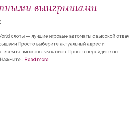
упными выигрышами
Z
World слоты — лучшие игровые автоматы с высокой отдач
грышами Просто выберите актуальный адрес и
о всем возможностям казино. Просто перейдите по
 Нажмите...
Read more