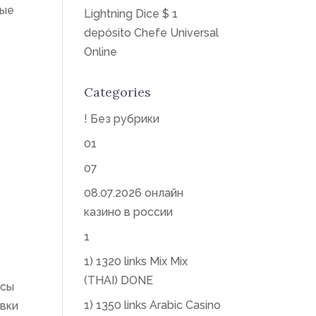
ные
Lightning Dice $ 1
depósito Chefe Universal
Online
Categories
! Без рубрики
01
07
08.07.2026 онлайн
казино в россии
1
1) 1320 links Mix Mix
(THAI) DONE
усы
1) 1350 links Arabic Casino
овки