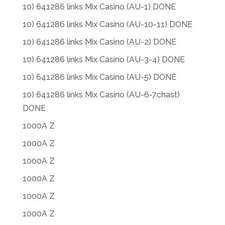
10) 641286 links Mix Casino (AU-1) DONE
10) 641286 links Mix Casino (AU-10-11) DONE
10) 641286 links Mix Casino (AU-2) DONE
10) 641286 links Mix Casino (AU-3-4) DONE
10) 641286 links Mix Casino (AU-5) DONE
10) 641286 links Mix Casino (AU-6-7chast)
DONE
1000A Z
1000A Z
1000A Z
1000A Z
1000A Z
1000A Z