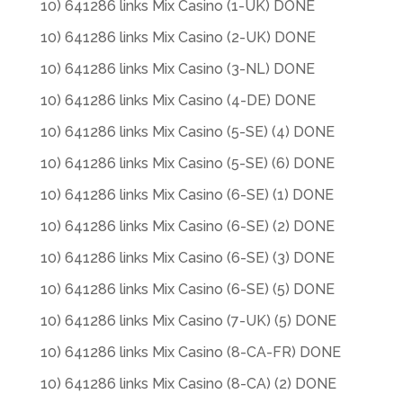
10) 641286 links Mix Casino (1-UK) DONE
10) 641286 links Mix Casino (2-UK) DONE
10) 641286 links Mix Casino (3-NL) DONE
10) 641286 links Mix Casino (4-DE) DONE
10) 641286 links Mix Casino (5-SE) (4) DONE
10) 641286 links Mix Casino (5-SE) (6) DONE
10) 641286 links Mix Casino (6-SE) (1) DONE
10) 641286 links Mix Casino (6-SE) (2) DONE
10) 641286 links Mix Casino (6-SE) (3) DONE
10) 641286 links Mix Casino (6-SE) (5) DONE
10) 641286 links Mix Casino (7-UK) (5) DONE
10) 641286 links Mix Casino (8-CA-FR) DONE
10) 641286 links Mix Casino (8-CA) (2) DONE