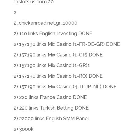
1xslots.us.com 20
2
2_chickenroad.net.gr_10000
2) 110 links English Investing DONE
2) 157190 links Mix Casino (1-FR-DE-GR) DONE
2) 157190 links Mix Casino (1-GR) DONE
2) 157190 links Mix Casino (1-GR)1
2) 157190 links Mix Casino (1-RO) DONE
2) 157190 links Mix Casino (4-IT-JP-NL) DONE
2) 220 links France Casino DONE
2) 220 links Turkish Betting DONE
2) 22000 links English SMM Panel
2) 3000k