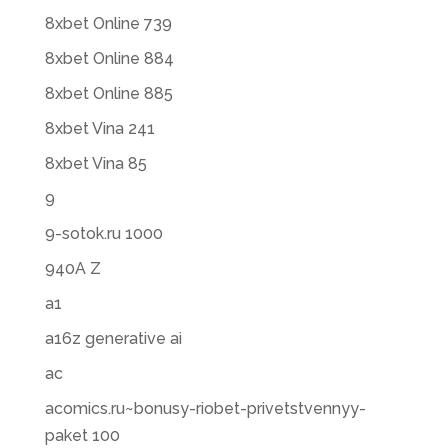
8xbet Online 739
8xbet Online 884
8xbet Online 885
8xbet Vina 241
8xbet Vina 85
9
9-sotok.ru 1000
940A Z
a1
a16z generative ai
ac
acomics.ru~bonusy-riobet-privetstvennyy-
paket 100