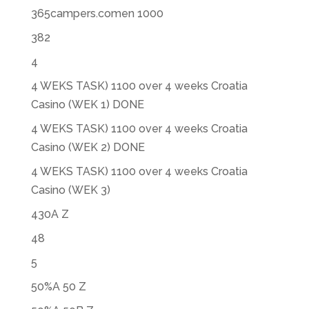
365campers.comen 1000
382
4
4 WEKS TASK) 1100 over 4 weeks Croatia
Casino (WEK 1) DONE
4 WEKS TASK) 1100 over 4 weeks Croatia
Casino (WEK 2) DONE
4 WEKS TASK) 1100 over 4 weeks Croatia
Casino (WEK 3)
430A Z
48
5
50%A 50 Z