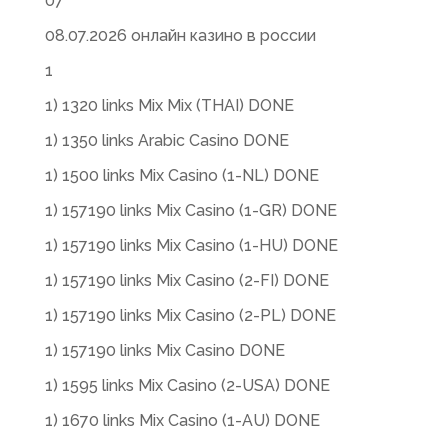
07
08.07.2026 онлайн казино в россии
1
1) 1320 links Mix Mix (THAI) DONE
1) 1350 links Arabic Casino DONE
1) 1500 links Mix Casino (1-NL) DONE
1) 157190 links Mix Casino (1-GR) DONE
1) 157190 links Mix Casino (1-HU) DONE
1) 157190 links Mix Casino (2-FI) DONE
1) 157190 links Mix Casino (2-PL) DONE
1) 157190 links Mix Casino DONE
1) 1595 links Mix Casino (2-USA) DONE
1) 1670 links Mix Casino (1-AU) DONE