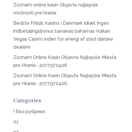
Zoznam online kasín Objavte najlepšie
možnosti pre hranie
Bedste Fritids Kasino i Danmark Idræt Ingen
indbetalingsbonus bananas bahamas Vulkan
Vegas Casino inden for energi af sted danske
dealere
Zoznam Online Kasín Objavte Najlepšie Miesta
pre Hranie -2077972406
Zoznam Online Kasín Objavte Najlepšie Miesta
pre Hranie -2077972406
Categories
! Без рубрики
01