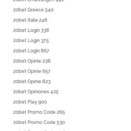
20bet Greece 540
20bet Italia 246
20bet Login 338
20bet Login 375
20bet Login 867
20bet Opinie 238
20bet Opinie 657
20bet Opinie 823
20bet Opiniones 425
20bet Play 900
20bet Promo Code 265
20bet Promo Code 530