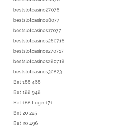
bestslotcasino27076
bestslotcasino28077
bestslotcasinos17077
bestslotcasinos260716
bestslotcasinos270717
bestslotcasinos280718
bestslotcasinos30823
Bet 188 468
Bet 188 948
Bet 188 Login 171
Bet 20 225
Bet 20 496