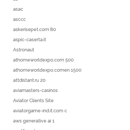
asac
asccc
askerisepet.com 80
aspic-caserta.it
Astronaut
athomeworldexpo.com 500
athomeworldexpo.comen 1500
attdistant.ru 20
aviamasters-casinos
Aviator Clients Site
aviatorgame-ind.it.com c
aws generative ai 1