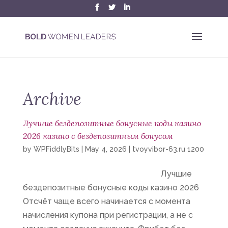
Archive
Лучшие бездепозитные бонусные коды казино
2026 казино с бездепозитным бонусом
by
WPFiddlyBits
|
May 4, 2026
|
tvoyvibor-63.ru 1200
Лучшие
бездепозитные бонусные коды казино 2026
Отсчёт чаще всего начинается с момента
начисления купона при регистрации, а не с