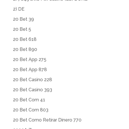
2) DE
20 Bet 39
20 Bet 5
20 Bet 618
20 Bet 890
20 Bet App 275
20 Bet App 878
20 Bet Casino 228
20 Bet Casino 393
20 Bet Com 41
20 Bet Com 803
20 Bet Como Retirar Dinero 770