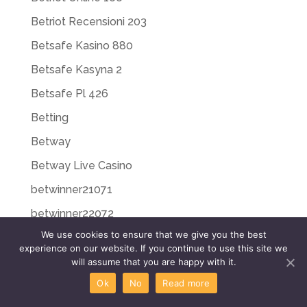
Betriot Recensioni 203
Betsafe Kasino 880
Betsafe Kasyna 2
Betsafe Pl 426
Betting
Betway
Betway Live Casino
betwinner21071
betwinner22072
We use cookies to ensure that we give you the best
betwinner24073
experience on our website. If you continue to use this site we
bezflash.rufreespiny-za-registraciu 10
will assume that you are happy with it.
Ok
No
Read more
bezhinternat.ru 10