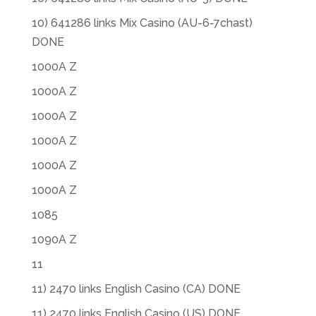
10) 641286 links Mix Casino (AU-6-7chast)
DONE
1000A Z
1000A Z
1000A Z
1000A Z
1000A Z
1000A Z
1085
1090A Z
11
11) 2470 links English Casino (CA) DONE
11) 2470 links English Casino (US) DONE