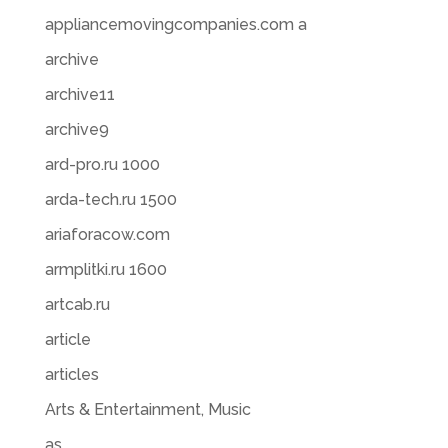
appliancemovingcompanies.com a
archive
archive11
archive9
ard-pro.ru 1000
arda-tech.ru 1500
ariaforacow.com
armplitki.ru 1600
artcab.ru
article
articles
Arts & Entertainment, Music
as