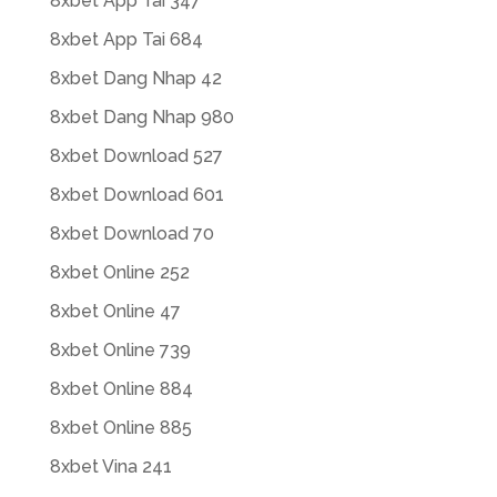
8xbet App Tai 347
8xbet App Tai 684
8xbet Dang Nhap 42
8xbet Dang Nhap 980
8xbet Download 527
8xbet Download 601
8xbet Download 70
8xbet Online 252
8xbet Online 47
8xbet Online 739
8xbet Online 884
8xbet Online 885
8xbet Vina 241