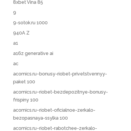
8xbet Vina 85
9
9-sotok.ru 1000
940A Z
a1
a16z generative ai
ac
acomics.ru~bonusy-riobet-privetstvennyy-
paket 100
acomics.ru~riobet-bezdepozitnye-bonusy-
frispiny 100
acomics.ru~riobet-oficialnoe-zerkalo-
bezopasnaya-ssylka 100
acomics.ru~riobet-rabotchee-zerkalo-