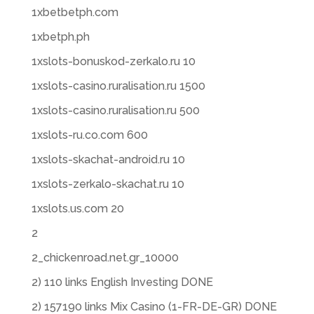
1xbetbetph.com
1xbetph.ph
1xslots-bonuskod-zerkalo.ru 10
1xslots-casino.ruralisation.ru 1500
1xslots-casino.ruralisation.ru 500
1xslots-ru.co.com 600
1xslots-skachat-android.ru 10
1xslots-zerkalo-skachat.ru 10
1xslots.us.com 20
2
2_chickenroad.net.gr_10000
2) 110 links English Investing DONE
2) 157190 links Mix Casino (1-FR-DE-GR) DONE