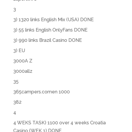
3
3) 1320 links English Mix (USA) DONE
3) 55 links English OnlyFans DONE
3) 990 links Brazil Casino DONE
3) EU
3000A Z
3000allz
35
365campers.comen 1000
382
4
4 WEKS TASK) 1100 over 4 weeks Croatia
Casino (WEK 1) DONE