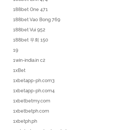
188bet One 471
188bet Vao Bong 769
188bet Vui 952
188bet 우회 150
19
1win-india.in c2
1xBet
1xbetapp-ph.com3
1xbetapp-ph.com4
1xbetbetmy.com
1xbetbetph.com
1xbetph.ph