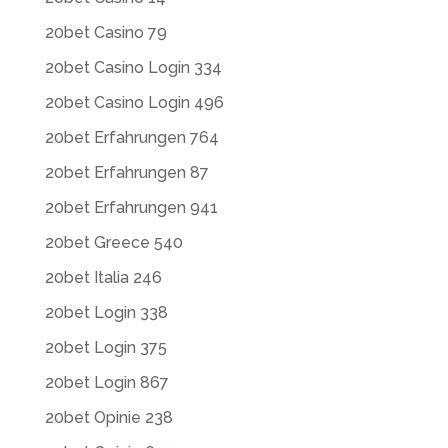
20bet Casino 79
20bet Casino Login 334
20bet Casino Login 496
20bet Erfahrungen 764
20bet Erfahrungen 87
20bet Erfahrungen 941
20bet Greece 540
20bet Italia 246
20bet Login 338
20bet Login 375
20bet Login 867
20bet Opinie 238