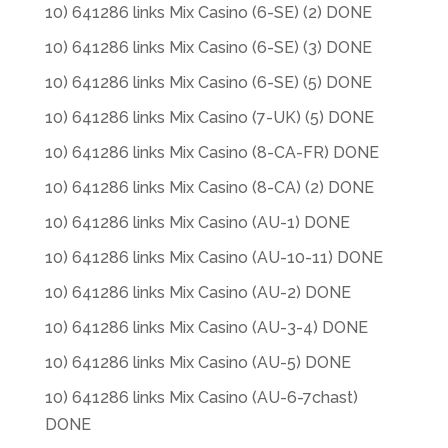
10) 641286 links Mix Casino (6-SE) (2) DONE
10) 641286 links Mix Casino (6-SE) (3) DONE
10) 641286 links Mix Casino (6-SE) (5) DONE
10) 641286 links Mix Casino (7-UK) (5) DONE
10) 641286 links Mix Casino (8-CA-FR) DONE
10) 641286 links Mix Casino (8-CA) (2) DONE
10) 641286 links Mix Casino (AU-1) DONE
10) 641286 links Mix Casino (AU-10-11) DONE
10) 641286 links Mix Casino (AU-2) DONE
10) 641286 links Mix Casino (AU-3-4) DONE
10) 641286 links Mix Casino (AU-5) DONE
10) 641286 links Mix Casino (AU-6-7chast)
DONE