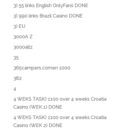
3) 55 links English OnlyFans DONE
3) 990 links Brazil Casino DONE
3) EU
3000A Z
3000allz
35
365campers.comen 1000
382
4
4 WEKS TASK) 1100 over 4 weeks Croatia
Casino (WEK 1) DONE
4 WEKS TASK) 1100 over 4 weeks Croatia
Casino (WEK 2) DONE