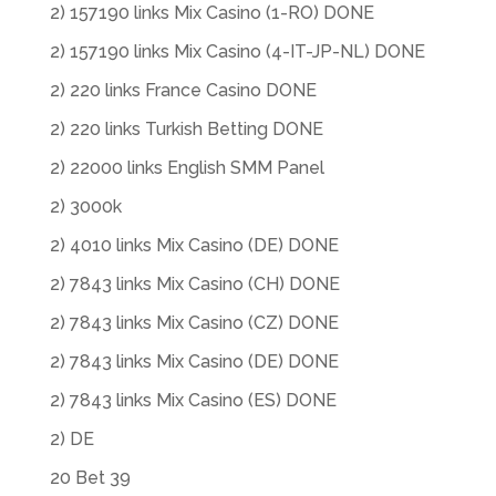
2) 157190 links Mix Casino (1-RO) DONE
2) 157190 links Mix Casino (4-IT-JP-NL) DONE
2) 220 links France Casino DONE
2) 220 links Turkish Betting DONE
2) 22000 links English SMM Panel
2) 3000k
2) 4010 links Mix Casino (DE) DONE
2) 7843 links Mix Casino (CH) DONE
2) 7843 links Mix Casino (CZ) DONE
2) 7843 links Mix Casino (DE) DONE
2) 7843 links Mix Casino (ES) DONE
2) DE
20 Bet 39