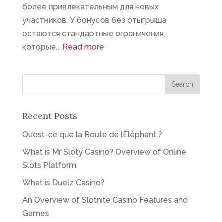
более привлекательным для новых
участников. У бонусов без отыгрыша
остаются стандартные ограничения,
которые...
Read more
Recent Posts
Quest-ce que la Route de lÉléphant ?
What is Mr Sloty Casino? Overview of Online
Slots Platform
What is Duelz Casino?
An Overview of Slotnite Casino Features and
Games