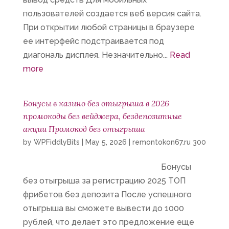
пользователей создается веб версия сайта.
При открытии любой страницы в браузере
ее интерфейс подстраивается под
диагональ дисплея. Незначительно...
Read
more
Бонусы в казино без отыгрыша в 2026
промокоды без вейджера, бездепозитные
акции Промокод без отыгрыша
by
WPFiddlyBits
|
May 5, 2026
|
remontokon67.ru 300
Бонусы
без отыгрыша за регистрацию 2025 ТОП
фрибетов без депозита После успешного
отыгрыша вы сможете вывести до 1000
рублей, что делает это предложение еще