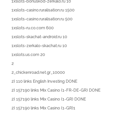
1xslots-bonuskod-zerkalo.ru 10
1xslots-casino.ruralisation.ru 1500
1xslots-casino.ruralisation.ru 500
1xslots-ru.co.com 600
1xslots-skachat-android.ru 10
1xslots-zerkalo-skachat.ru 10
1xslots.us.com 20
2
2_chickenroad.net.gr_10000
2) 110 links English Investing DONE
2) 157190 links Mix Casino (1-FR-DE-GR) DONE
2) 157190 links Mix Casino (1-GR) DONE
2) 157190 links Mix Casino (1-GR)1