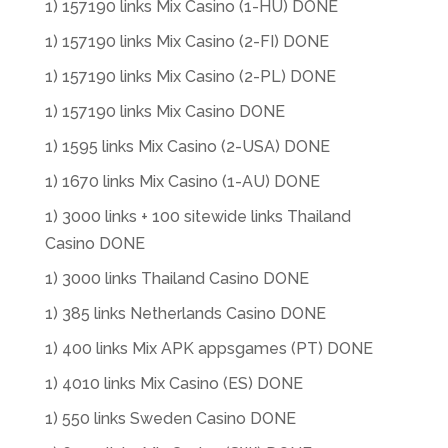
1) 157190 links Mix Casino (1-HU) DONE
1) 157190 links Mix Casino (2-FI) DONE
1) 157190 links Mix Casino (2-PL) DONE
1) 157190 links Mix Casino DONE
1) 1595 links Mix Casino (2-USA) DONE
1) 1670 links Mix Casino (1-AU) DONE
1) 3000 links + 100 sitewide links Thailand
Casino DONE
1) 3000 links Thailand Casino DONE
1) 385 links Netherlands Casino DONE
1) 400 links Mix APK appsgames (PT) DONE
1) 4010 links Mix Casino (ES) DONE
1) 550 links Sweden Casino DONE