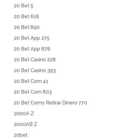
20 Bet 5
20 Bet 618
20 Bet 890
20 Bet App 275
20 Bet App 878
20 Bet Casino 228
20 Bet Casino 393
20 Bet Com 41
20 Bet Com 803
20 Bet Como Retirar Dinero 770
2000A Z
2000AB Z
20bet