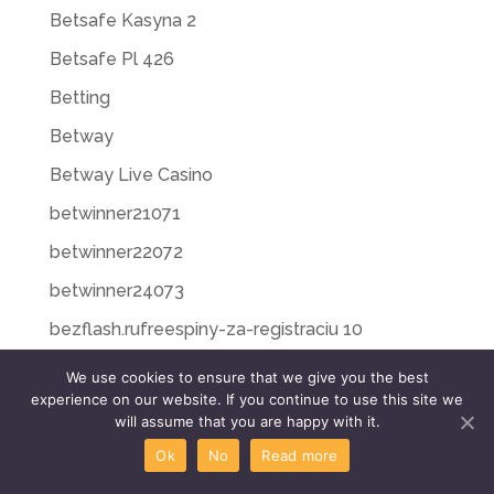
Betsafe Kasyna 2
Betsafe Pl 426
Betting
Betway
Betway Live Casino
betwinner21071
betwinner22072
betwinner24073
bezflash.rufreespiny-za-registraciu 10
bezhinternat.ru 10
We use cookies to ensure that we give you the best
experience on our website. If you continue to use this site we
bigemakademi.com c10
will assume that you are happy with it.
bigemakademi.com c9
Ok
No
Read more
Billybets