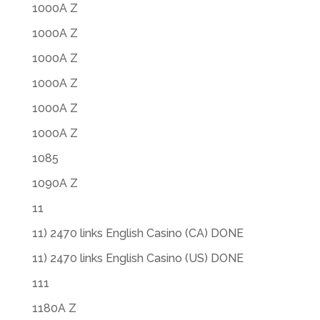
1000A Z
1000A Z
1000A Z
1000A Z
1000A Z
1000A Z
1085
1090A Z
11
11) 2470 links English Casino (CA) DONE
11) 2470 links English Casino (US) DONE
111
1180A Z