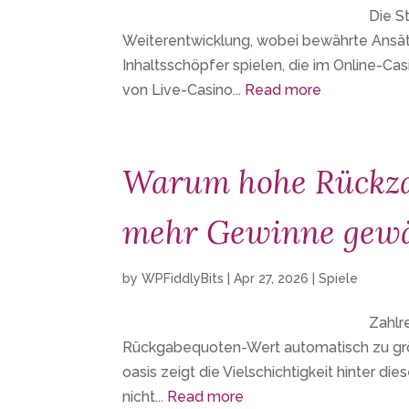
Die S
Weiterentwicklung, wobei bewährte Ansätz
Inhaltsschöpfer spielen, die im Online-Ca
von Live-Casino...
Read more
Warum hohe Rückza
mehr Gewinne gewä
by
WPFiddlyBits
|
Apr 27, 2026
|
Spiele
Zahlr
Rückgabequoten-Wert automatisch zu grö
oasis zeigt die Vielschichtigkeit hinter d
nicht...
Read more