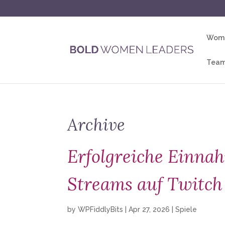
Wome
Team
Archive
Erfolgreiche Einnah
Streams auf Twitch
by
WPFiddlyBits
|
Apr 27, 2026
|
Spiele