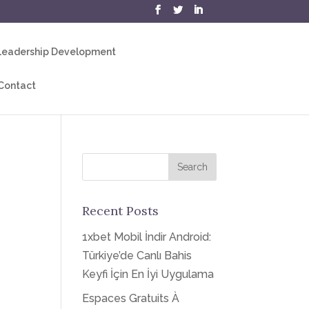
eadership Development
Contact
Recent Posts
1xbet Mobil İndir Android:
Türkiye’de Canlı Bahis
Keyfi İçin En İyi Uygulama
Espaces Gratuits À