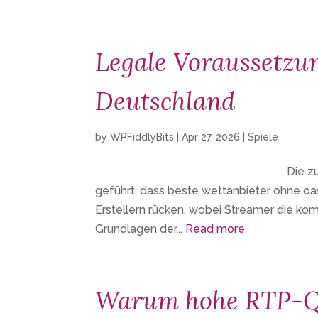
Legale Voraussetzu
Deutschland
by
WPFiddlyBits
|
Apr 27, 2026
|
Spiele
Die z
geführt, dass beste wettanbieter ohne o
Erstellern rücken, wobei Streamer die k
Grundlagen der...
Read more
Warum hohe RTP-Qu