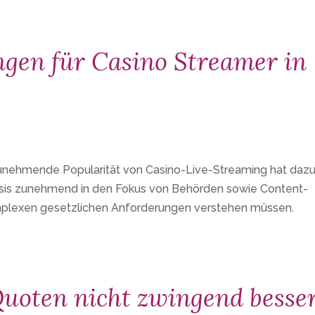
ngen für Casino Streamer in
unehmende Popularität von Casino-Live-Streaming hat daz
asis zunehmend in den Fokus von Behörden sowie Content-
omplexen gesetzlichen Anforderungen verstehen müssen.
oten nicht zwingend besse