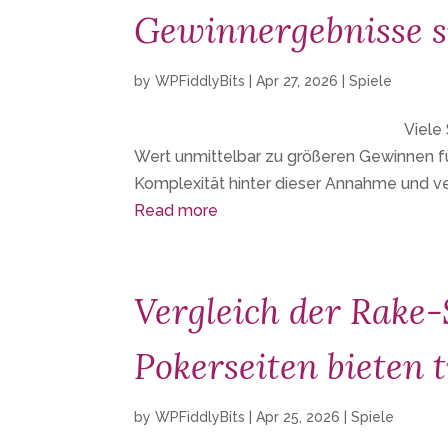
Gewinnergebnisse s
by
WPFiddlyBits
|
Apr 27, 2026
|
Spiele
Viele
Wert unmittelbar zu größeren Gewinnen fü
Komplexität hinter dieser Annahme und ver
Read more
Vergleich der Rake
Pokerseiten bieten
by
WPFiddlyBits
|
Apr 25, 2026
|
Spiele