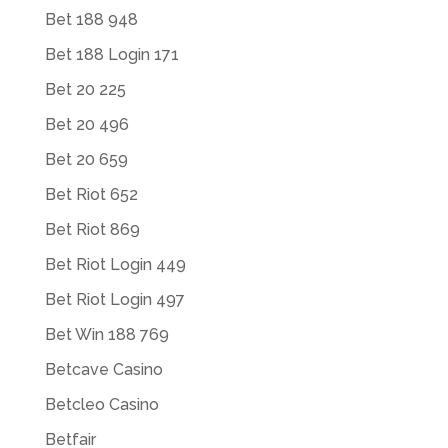
Bet 188 948
Bet 188 Login 171
Bet 20 225
Bet 20 496
Bet 20 659
Bet Riot 652
Bet Riot 869
Bet Riot Login 449
Bet Riot Login 497
Bet Win 188 769
Betcave Casino
Betcleo Casino
Betfair