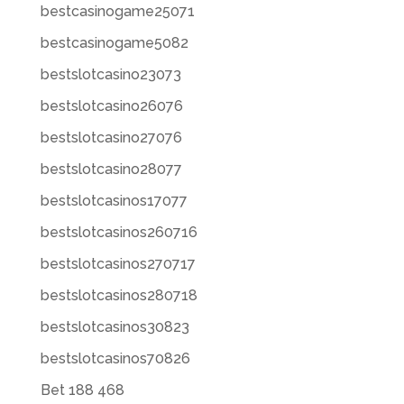
bestcasinogame25071
bestcasinogame5082
bestslotcasino23073
bestslotcasino26076
bestslotcasino27076
bestslotcasino28077
bestslotcasinos17077
bestslotcasinos260716
bestslotcasinos270717
bestslotcasinos280718
bestslotcasinos30823
bestslotcasinos70826
Bet 188 468