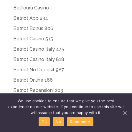
Betfouru Casino
Betriot App 234
Betriot Bonus 806
Betriot Casino 515
Betriot Casino Italy 475
Betriot Casino Italy 818
Betriot No Deposit 987
Betriot Online 166
Betriot Recensioni 203
Betsafe Kasino 880
We use cookies to ensure that we give you the best
experience on our website. If you continue to use this site we
Betsafe Kasyna 2
will assume that you are happy with it.
Betsafe Pl 426
Ok
No
Read more
Betting