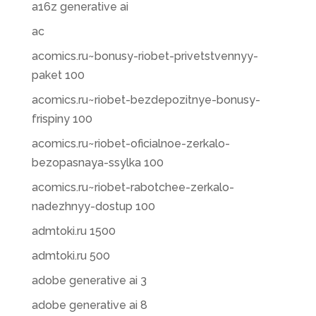
a16z generative ai
ac
acomics.ru~bonusy-riobet-privetstvennyy-
paket 100
acomics.ru~riobet-bezdepozitnye-bonusy-
frispiny 100
acomics.ru~riobet-oficialnoe-zerkalo-
bezopasnaya-ssylka 100
acomics.ru~riobet-rabotchee-zerkalo-
nadezhnyy-dostup 100
admtoki.ru 1500
admtoki.ru 500
adobe generative ai 3
adobe generative ai 8