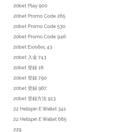
20bet Play 900
20bet Promo Code 265
20bet Promo Code 530
20bet Promo Code 946
20bet Εισοδος 43
20bet 入金 743
20bet 登録 18
20bet 登録 790
20bet 登録 967
20bet 登録方法 913
22 Hellspin E Wallet 341
22 Hellspin E Wallet 685
229