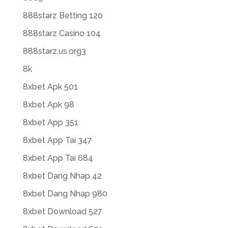
888starz Betting 120
888starz Casino 104
888starz.us.org3
8k
8xbet Apk 501
8xbet Apk 98
8xbet App 351
8xbet App Tai 347
8xbet App Tai 684
8xbet Dang Nhap 42
8xbet Dang Nhap 980
8xbet Download 527