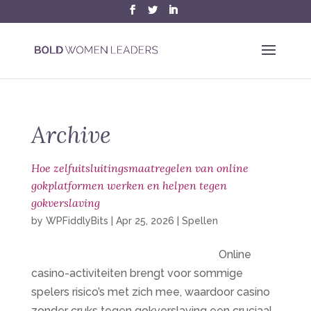
Archive
Hoe zelfuitsluitingsmaatregelen van online
gokplatformen werken en helpen tegen
gokverslaving
by
WPFiddlyBits
|
Apr 25, 2026
|
Spellen
Online
casino-activiteiten brengt voor sommige
spelers risico’s met zich mee, waardoor casino
zonder cruks tegen gokverslaving een cruciaal