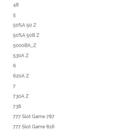
48
5
50%A 50 Z
50%A 50B Z
5000BA_Z
530A Z
6
620A Z
7
730A Z
738
777 Slot Game 787
777 Slot Game 816