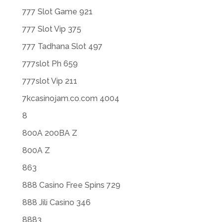
777 Slot Game 921
777 Slot Vip 375
777 Tadhana Slot 497
777slot Ph 659
777slot Vip 211
7kcasinojam.co.com 4004
8
800A 200BA Z
800A Z
863
888 Casino Free Spins 729
888 Jili Casino 346
8883