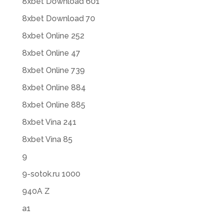
8xbet Download 601
8xbet Download 70
8xbet Online 252
8xbet Online 47
8xbet Online 739
8xbet Online 884
8xbet Online 885
8xbet Vina 241
8xbet Vina 85
9
9-sotok.ru 1000
940A Z
a1