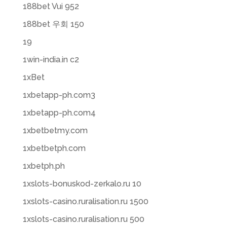
188bet Vui 952
188bet 우회 150
19
1win-india.in c2
1xBet
1xbetapp-ph.com3
1xbetapp-ph.com4
1xbetbetmy.com
1xbetbetph.com
1xbetph.ph
1xslots-bonuskod-zerkalo.ru 10
1xslots-casino.ruralisation.ru 1500
1xslots-casino.ruralisation.ru 500