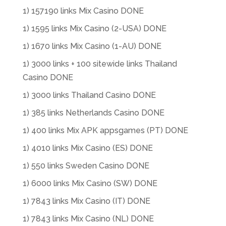
1) 157190 links Mix Casino DONE
1) 1595 links Mix Casino (2-USA) DONE
1) 1670 links Mix Casino (1-AU) DONE
1) 3000 links + 100 sitewide links Thailand
Casino DONE
1) 3000 links Thailand Casino DONE
1) 385 links Netherlands Casino DONE
1) 400 links Mix APK appsgames (PT) DONE
1) 4010 links Mix Casino (ES) DONE
1) 550 links Sweden Casino DONE
1) 6000 links Mix Casino (SW) DONE
1) 7843 links Mix Casino (IT) DONE
1) 7843 links Mix Casino (NL) DONE