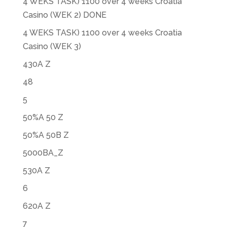
4 WEKS TASK) 1100 over 4 weeks Croatia
Casino (WEK 2) DONE
4 WEKS TASK) 1100 over 4 weeks Croatia
Casino (WEK 3)
430A Z
48
5
50%A 50 Z
50%A 50B Z
5000BA_Z
530A Z
6
620A Z
7