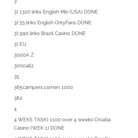
3
3) 1320 links English Mix (USA) DONE
3) 55 links English OnlyFans DONE
3) 990 links Brazil Casino DONE
3) EU
3000A Z
3000allz
35
365campers.comen 1000
382
4
4 WEKS TASK) 1100 over 4 weeks Croatia
Casino (WEK 1) DONE