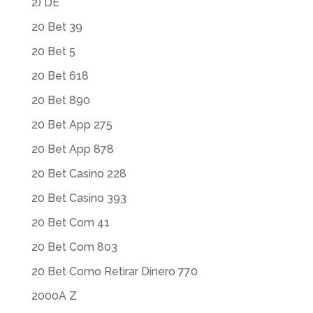
2) DE
20 Bet 39
20 Bet 5
20 Bet 618
20 Bet 890
20 Bet App 275
20 Bet App 878
20 Bet Casino 228
20 Bet Casino 393
20 Bet Com 41
20 Bet Com 803
20 Bet Como Retirar Dinero 770
2000A Z