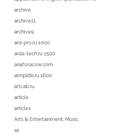
archive
archive11
archive9
ard-pro.ru 1000
arda-tech.ru 1500
ariaforacow.com
armplitki.ru 1600
artcab.ru
article
articles
Arts & Entertainment, Music
as