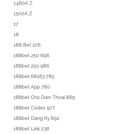
1480A Z
1500A Z
17
18
188 Bet 276
188bet 250 696
188bet 250 986
188bet 68183 785
188bet App 780
188bet Cho Dien Thoai 889
188bet Codes 977
188bet Dang Ky 892
188bet Link 238