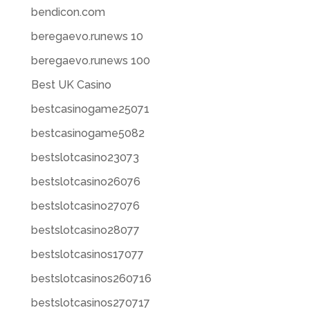
bendicon.com
beregaevo.runews 10
beregaevo.runews 100
Best UK Casino
bestcasinogame25071
bestcasinogame5082
bestslotcasino23073
bestslotcasino26076
bestslotcasino27076
bestslotcasino28077
bestslotcasinos17077
bestslotcasinos260716
bestslotcasinos270717