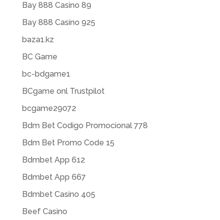
Bay 888 Casino 89
Bay 888 Casino 925
baza1.kz
BC Game
bc-bdgame1
BCgame onl Trustpilot
bcgame29072
Bdm Bet Codigo Promocional 778
Bdm Bet Promo Code 15
Bdmbet App 612
Bdmbet App 667
Bdmbet Casino 405
Beef Casino