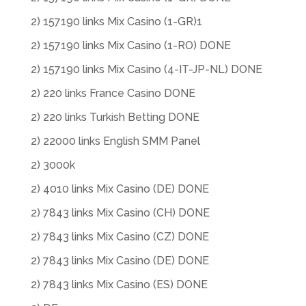
2) 157190 links Mix Casino (1-GR)1
2) 157190 links Mix Casino (1-RO) DONE
2) 157190 links Mix Casino (4-IT-JP-NL) DONE
2) 220 links France Casino DONE
2) 220 links Turkish Betting DONE
2) 22000 links English SMM Panel
2) 3000k
2) 4010 links Mix Casino (DE) DONE
2) 7843 links Mix Casino (CH) DONE
2) 7843 links Mix Casino (CZ) DONE
2) 7843 links Mix Casino (DE) DONE
2) 7843 links Mix Casino (ES) DONE