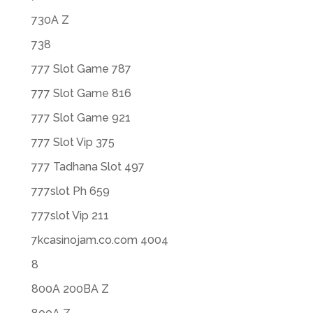
730A Z
738
777 Slot Game 787
777 Slot Game 816
777 Slot Game 921
777 Slot Vip 375
777 Tadhana Slot 497
777slot Ph 659
777slot Vip 211
7kcasinojam.co.com 4004
8
800A 200BA Z