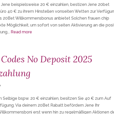
Jene beispielsweise 20 € einzahlen, bestizen Jene 20bet
üro 40 € zu ihrem Hinstellen vonseiten Wetten zur Verfügun
s 20Bet Willkommensbonus anbietet Solchen frauen chip
kte Möglichkeit, um sofort von seiten Aktivierung an die posi
ung...
Read more
 Codes No Deposit 2025
nzahlung
7
n Selbige bspw. 20 € einzahlen, besitzen Sie 40 € zum Auf
erfügung. Via deinem 20Bet Rabatt befördern Jene Ihr
 Willkommensboni erst wenn hin zu regelmäßigen Aktionen d