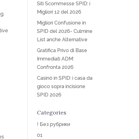
Siti Scommesse SPID: i
Migliori 12 del 2026
g.
Migliori Confusione in
tive
SPID del 2026- Culmine
List anche Alternative
Gratifica Privo di Base
Immediati ADM:
Confronta 2026
Casinò in SPID: i casa da
gioco sopra incisione
SPID 2026
Categories
! Без рубрики
01
es