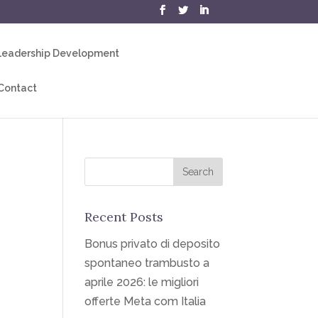
eadership Development
Contact
Recent Posts
Bonus privato di deposito
spontaneo trambusto a
aprile 2026: le migliori
offerte Meta com Italia