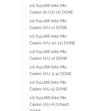
10) 641286 links Mix
Casino (8-CA) (2) DONE
10) 641286 links Mix
Casino (AU-1) DONE
10) 641286 links Mix
Casino (AU-10-11) DONE
10) 641286 links Mix
Casino (AU-2) DONE
10) 641286 links Mix
Casino (AU-3-4) DONE
10) 641286 links Mix
Casino (AU-5) DONE
10) 641286 links Mix
Casino (AU-6-7chast)