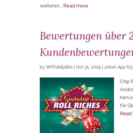
weiteren...
Read more
Bewertungen über 2
Kundenbewertunge
by
WPFiddlyBits
|
Oct 31, 2025
|
20bet App 65
Chip 
Andro
hervo
für G
Read