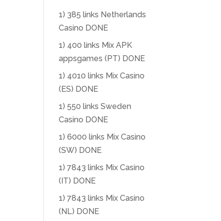
1) 385 links Netherlands
Casino DONE
1) 400 links Mix APK
appsgames (PT) DONE
1) 4010 links Mix Casino
(ES) DONE
1) 550 links Sweden
Casino DONE
1) 6000 links Mix Casino
(SW) DONE
1) 7843 links Mix Casino
(IT) DONE
1) 7843 links Mix Casino
(NL) DONE