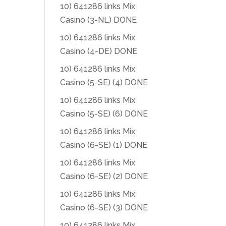
10) 641286 links Mix
Casino (3-NL) DONE
10) 641286 links Mix
Casino (4-DE) DONE
10) 641286 links Mix
Casino (5-SE) (4) DONE
10) 641286 links Mix
Casino (5-SE) (6) DONE
10) 641286 links Mix
Casino (6-SE) (1) DONE
10) 641286 links Mix
Casino (6-SE) (2) DONE
10) 641286 links Mix
Casino (6-SE) (3) DONE
10) 641286 links Mix