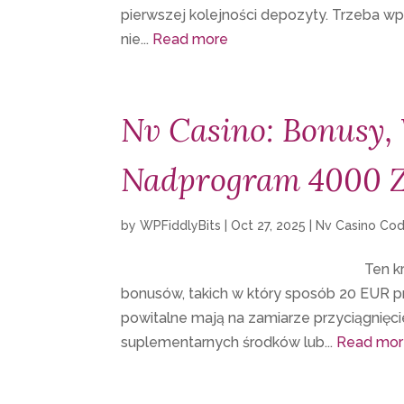
pierwszej kolejności depozyty. Trzeba wp
nie...
Read more
Nv Casino: Bonusy, 
Nadprogram 4000 Zł
by
WPFiddlyBits
|
Oct 27, 2025
|
Nv Casino Co
Ten k
bonusów, takich w który sposób 20 EUR p
powitalne mają na zamiarze przyciągnię
suplementarnych środków lub...
Read mo