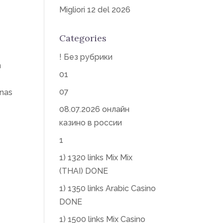
Migliori 12 del 2026
Categories
! Без рубрики
m
01
07
 nas
08.07.2026 онлайн
казино в россии
1
1) 1320 links Mix Mix
(THAI) DONE
1) 1350 links Arabic Casino
DONE
1) 1500 links Mix Casino