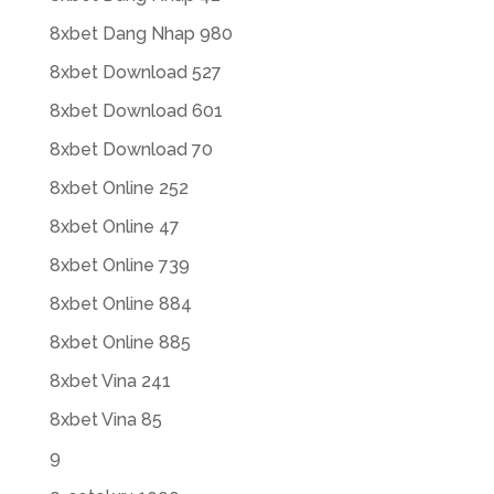
8xbet Dang Nhap 980
8xbet Download 527
8xbet Download 601
8xbet Download 70
8xbet Online 252
8xbet Online 47
8xbet Online 739
8xbet Online 884
8xbet Online 885
8xbet Vina 241
8xbet Vina 85
9