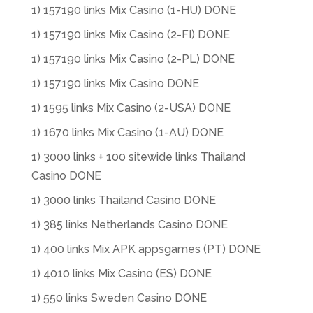
1) 157190 links Mix Casino (1-HU) DONE
1) 157190 links Mix Casino (2-FI) DONE
1) 157190 links Mix Casino (2-PL) DONE
1) 157190 links Mix Casino DONE
1) 1595 links Mix Casino (2-USA) DONE
1) 1670 links Mix Casino (1-AU) DONE
1) 3000 links + 100 sitewide links Thailand
Casino DONE
1) 3000 links Thailand Casino DONE
1) 385 links Netherlands Casino DONE
1) 400 links Mix APK appsgames (PT) DONE
1) 4010 links Mix Casino (ES) DONE
1) 550 links Sweden Casino DONE