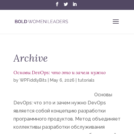
Archive
Основы DevOps: что это и зачем нужно
by
WPFiddlyBits
|
May 6, 2026
|
tutorials
Основы
DevOps: что это и зачем нужно DevOps
является собой концепцию разработки
программного продуктов. Метод объединяет
коллективы разработки обслуживания