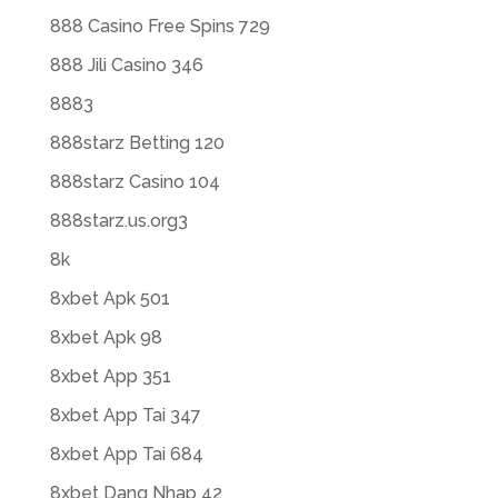
888 Casino Free Spins 729
888 Jili Casino 346
8883
888starz Betting 120
888starz Casino 104
888starz.us.org3
8k
8xbet Apk 501
8xbet Apk 98
8xbet App 351
8xbet App Tai 347
8xbet App Tai 684
8xbet Dang Nhap 42