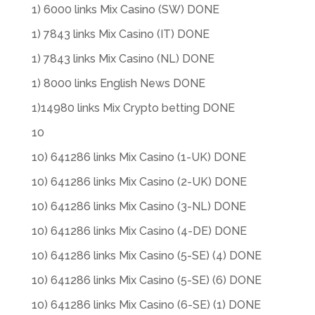
1) 6000 links Mix Casino (SW) DONE
1) 7843 links Mix Casino (IT) DONE
1) 7843 links Mix Casino (NL) DONE
1) 8000 links English News DONE
1)14980 links Mix Crypto betting DONE
10
10) 641286 links Mix Casino (1-UK) DONE
10) 641286 links Mix Casino (2-UK) DONE
10) 641286 links Mix Casino (3-NL) DONE
10) 641286 links Mix Casino (4-DE) DONE
10) 641286 links Mix Casino (5-SE) (4) DONE
10) 641286 links Mix Casino (5-SE) (6) DONE
10) 641286 links Mix Casino (6-SE) (1) DONE