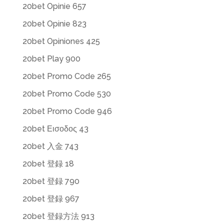
20bet Opinie 657
20bet Opinie 823
20bet Opiniones 425
20bet Play 900
20bet Promo Code 265
20bet Promo Code 530
20bet Promo Code 946
20bet Εισοδος 43
20bet 入金 743
20bet 登録 18
20bet 登録 790
20bet 登録 967
20bet 登録方法 913