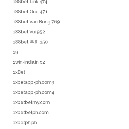
188bet Link 474
188bet One 471
188bet Vao Bong 769
188bet Vui 952
188bet 우회 150
19
1win-india.in c2
1xBet
1xbetapp-ph.com3
1xbetapp-ph.com4
1xbetbetmy.com
1xbetbetph.com
1xbetph.ph