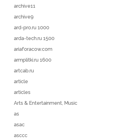
archive11
archive9
ard-pro.ru 1000
arda-tech.ru 1500
ariaforacow.com
armplitki.ru 1600
artcab.ru
article
articles
Arts & Entertainment, Music
as
asac
asccc