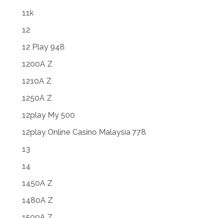
11k
12
12 Play 948
1200A Z
1210A Z
1250A Z
12play My 500
12play Online Casino Malaysia 778
13
14
1450A Z
1480A Z
1500A Z