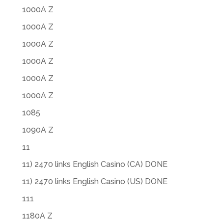
1000A Z
1000A Z
1000A Z
1000A Z
1000A Z
1000A Z
1085
1090A Z
11
11) 2470 links English Casino (CA) DONE
11) 2470 links English Casino (US) DONE
111
1180A Z