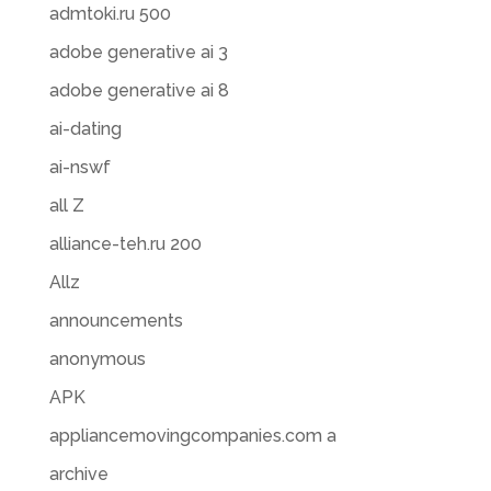
admtoki.ru 500
adobe generative ai 3
adobe generative ai 8
ai-dating
ai-nswf
all Z
alliance-teh.ru 200
Allz
announcements
anonymous
APK
appliancemovingcompanies.com a
archive