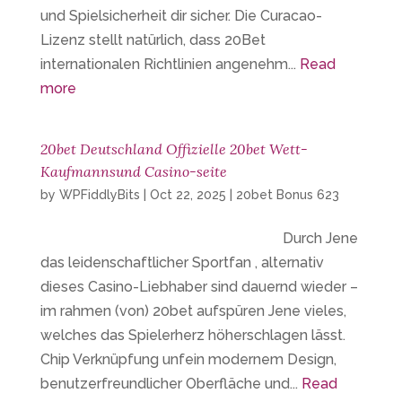
und Spielsicherheit dir sicher. Die Curacao-
Lizenz stellt natürlich, dass 20Bet
internationalen Richtlinien angenehm...
Read
more
20bet Deutschland Offizielle 20bet Wett-
Kaufmannsund Casino-seite
by
WPFiddlyBits
|
Oct 22, 2025
|
20bet Bonus 623
Durch Jene
das leidenschaftlicher Sportfan , alternativ
dieses Casino-Liebhaber sind dauernd wieder –
im rahmen (von) 20bet aufspüren Jene vieles,
welches das Spielerherz höherschlagen lässt.
Chip Verknüpfung unfein modernem Design,
benutzerfreundlicher Oberfläche und...
Read