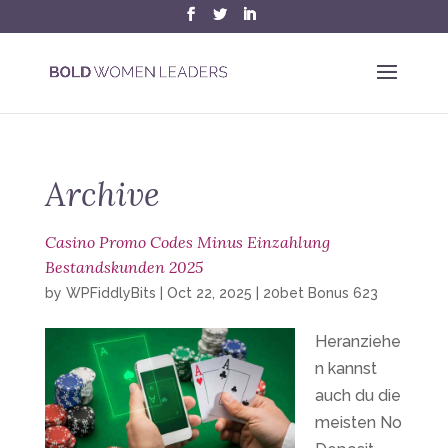
Archive
Casino Promo Codes Minus Einzahlung
Bestandskunden 2025
by
WPFiddlyBits
|
Oct 22, 2025
|
20bet Bonus 623
Heranziehe
n kannst
auch du die
meisten No