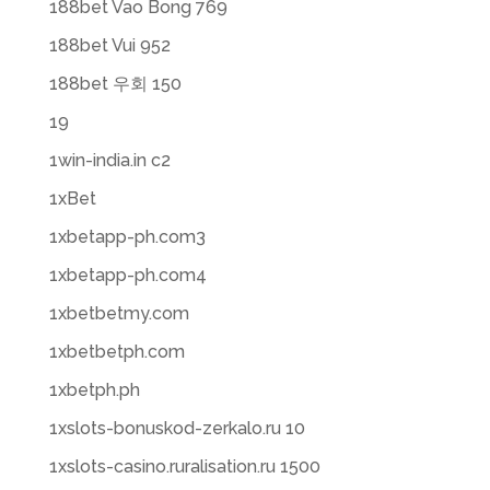
188bet Vao Bong 769
188bet Vui 952
188bet 우회 150
19
1win-india.in c2
1xBet
1xbetapp-ph.com3
1xbetapp-ph.com4
1xbetbetmy.com
1xbetbetph.com
1xbetph.ph
1xslots-bonuskod-zerkalo.ru 10
1xslots-casino.ruralisation.ru 1500