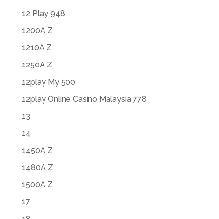
12 Play 948
1200A Z
1210A Z
1250A Z
12play My 500
12play Online Casino Malaysia 778
13
14
1450A Z
1480A Z
1500A Z
17
18