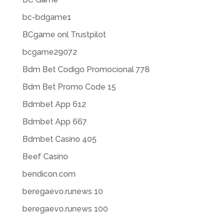
bc-bdgame1
BCgame onl Trustpilot
bcgame29072
Bdm Bet Codigo Promocional 778
Bdm Bet Promo Code 15
Bdmbet App 612
Bdmbet App 667
Bdmbet Casino 405
Beef Casino
bendicon.com
beregaevo.runews 10
beregaevo.runews 100