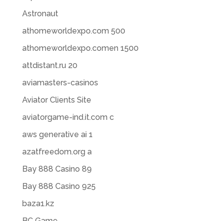
Astronaut
athomeworldexpo.com 500
athomeworldexpo.comen 1500
attdistant.ru 20
aviamasters-casinos
Aviator Clients Site
aviatorgame-ind.it.com c
aws generative ai 1
azatfreedom.org a
Bay 888 Casino 89
Bay 888 Casino 925
baza1.kz
BC Game