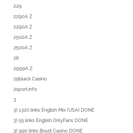
229
2290A Z
2290A Z
2500A Z
2500A Z
26
2999A Z
29black Casino
2sport.info
3
3) 1320 links English Mix (USA) DONE
3) 55 links English OnlyFans DONE
3) 990 links Brazil Casino DONE