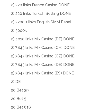
2) 220 links France Casino DONE
2) 220 links Turkish Betting DONE
2) 22000 links English SMM Panel
2) 3000k
2) 4010 links Mix Casino (DE) DONE
2) 7843 links Mix Casino (CH) DONE
2) 7843 links Mix Casino (CZ) DONE
2) 7843 links Mix Casino (DE) DONE
2) 7843 links Mix Casino (ES) DONE
2) DE
20 Bet 39
20 Bet 5
20 Bet 618