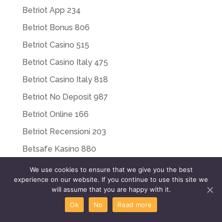
Betriot App 234
Betriot Bonus 806
Betriot Casino 515
Betriot Casino Italy 475
Betriot Casino Italy 818
Betriot No Deposit 987
Betriot Online 166
Betriot Recensioni 203
Betsafe Kasino 880
Betsafe Kasyna 2
We use cookies to ensure that we give you the best
experience on our website. If you continue to use this site we
Betsafe Pl 426
will assume that you are happy with it.
Betting
Ok
No
Read more
Betway