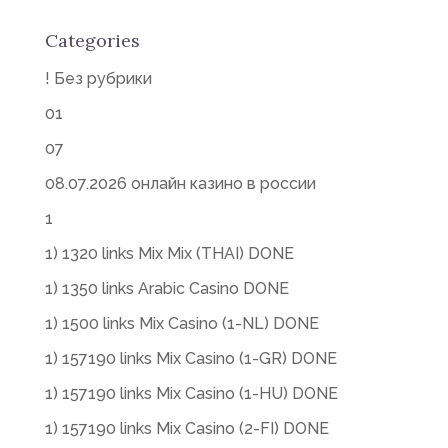
Categories
! Без рубрики
01
07
08.07.2026 онлайн казино в россии
1
1) 1320 links Mix Mix (THAI) DONE
1) 1350 links Arabic Casino DONE
1) 1500 links Mix Casino (1-NL) DONE
1) 157190 links Mix Casino (1-GR) DONE
1) 157190 links Mix Casino (1-HU) DONE
1) 157190 links Mix Casino (2-FI) DONE