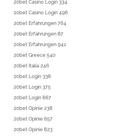
20bet Casino Login 334
20bet Casino Login 496
20bet Erfahrungen 764
20bet Erfahrungen 87
20bet Erfahrungen 941
20bet Greece 540
20bet Italia 246
20bet Login 338
20bet Login 375
20bet Login 867
20bet Opinie 238
20bet Opinie 657
20bet Opinie 823