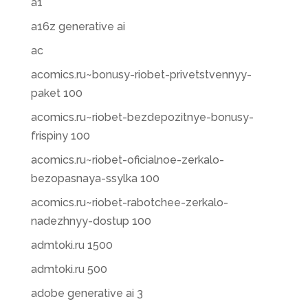
a1
a16z generative ai
ac
acomics.ru~bonusy-riobet-privetstvennyy-
paket 100
acomics.ru~riobet-bezdepozitnye-bonusy-
frispiny 100
acomics.ru~riobet-oficialnoe-zerkalo-
bezopasnaya-ssylka 100
acomics.ru~riobet-rabotchee-zerkalo-
nadezhnyy-dostup 100
admtoki.ru 1500
admtoki.ru 500
adobe generative ai 3