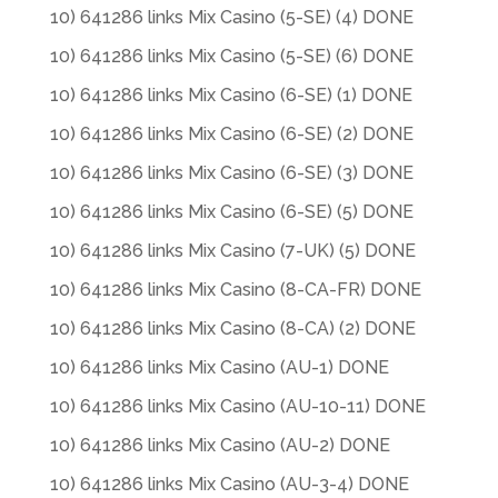
10) 641286 links Mix Casino (5-SE) (4) DONE
10) 641286 links Mix Casino (5-SE) (6) DONE
10) 641286 links Mix Casino (6-SE) (1) DONE
10) 641286 links Mix Casino (6-SE) (2) DONE
10) 641286 links Mix Casino (6-SE) (3) DONE
10) 641286 links Mix Casino (6-SE) (5) DONE
10) 641286 links Mix Casino (7-UK) (5) DONE
10) 641286 links Mix Casino (8-CA-FR) DONE
10) 641286 links Mix Casino (8-CA) (2) DONE
10) 641286 links Mix Casino (AU-1) DONE
10) 641286 links Mix Casino (AU-10-11) DONE
10) 641286 links Mix Casino (AU-2) DONE
10) 641286 links Mix Casino (AU-3-4) DONE