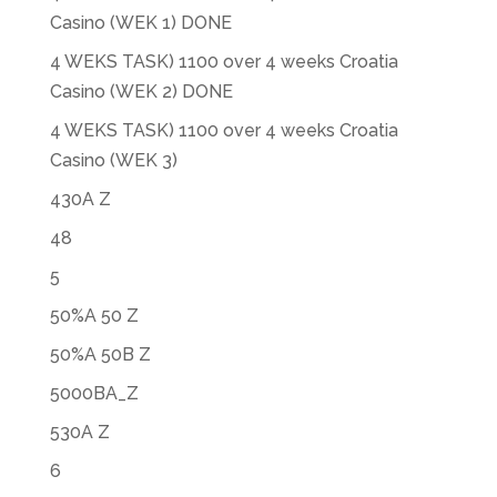
Casino (WEK 1) DONE
4 WEKS TASK) 1100 over 4 weeks Croatia
Casino (WEK 2) DONE
4 WEKS TASK) 1100 over 4 weeks Croatia
Casino (WEK 3)
430A Z
48
5
50%A 50 Z
50%A 50B Z
5000BA_Z
530A Z
6