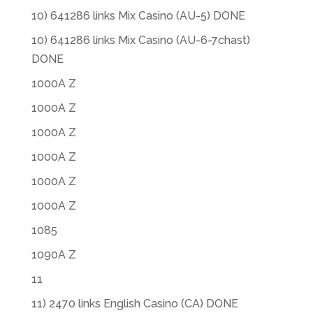
10) 641286 links Mix Casino (AU-5) DONE
10) 641286 links Mix Casino (AU-6-7chast)
DONE
1000A Z
1000A Z
1000A Z
1000A Z
1000A Z
1000A Z
1085
1090A Z
11
11) 2470 links English Casino (CA) DONE