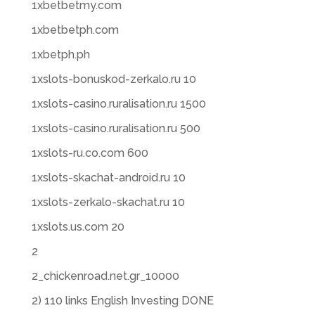
1xbetbetmy.com
1xbetbetph.com
1xbetph.ph
1xslots-bonuskod-zerkalo.ru 10
1xslots-casino.ruralisation.ru 1500
1xslots-casino.ruralisation.ru 500
1xslots-ru.co.com 600
1xslots-skachat-android.ru 10
1xslots-zerkalo-skachat.ru 10
1xslots.us.com 20
2
2_chickenroad.net.gr_10000
2) 110 links English Investing DONE