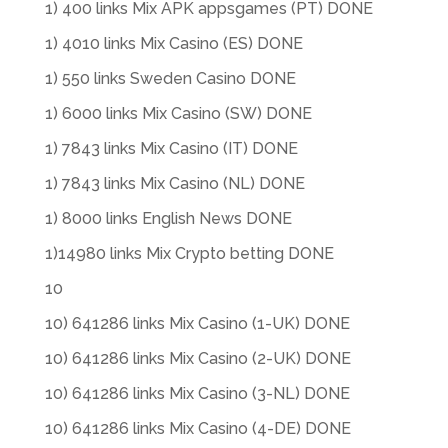
1) 400 links Mix APK appsgames (PT) DONE
1) 4010 links Mix Casino (ES) DONE
1) 550 links Sweden Casino DONE
1) 6000 links Mix Casino (SW) DONE
1) 7843 links Mix Casino (IT) DONE
1) 7843 links Mix Casino (NL) DONE
1) 8000 links English News DONE
1)14980 links Mix Crypto betting DONE
10
10) 641286 links Mix Casino (1-UK) DONE
10) 641286 links Mix Casino (2-UK) DONE
10) 641286 links Mix Casino (3-NL) DONE
10) 641286 links Mix Casino (4-DE) DONE