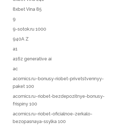
8xbet Vina 85
9
9-sotok.ru 1000
940A Z
a1
a16z generative ai
ac
acomics.ru~bonusy-riobet-privetstvennyy-
paket 100
acomics.ru~riobet-bezdepozitnye-bonusy-
frispiny 100
acomics.ru~riobet-oficialnoe-zerkalo-
bezopasnaya-ssylka 100