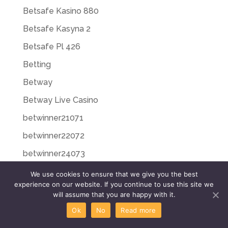
Betsafe Kasino 880
Betsafe Kasyna 2
Betsafe Pl 426
Betting
Betway
Betway Live Casino
betwinner21071
betwinner22072
betwinner24073
bezflash.rufreespiny-za-registraciu 10
We use cookies to ensure that we give you the best
experience on our website. If you continue to use this site we
bezhinternat.ru 10
will assume that you are happy with it.
bigemakademi.com c10
Ok
No
Read more
bigemakademi.com c9