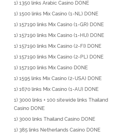
1) 1350 links Arabic Casino DONE
1) 1500 links Mix Casino (1-NL) DONE
1) 157190 links Mix Casino (1-GR) DONE
1) 157190 links Mix Casino (1-HU) DONE
1) 157190 links Mix Casino (2-FI) DONE
1) 157190 links Mix Casino (2-PL) DONE
1) 157190 links Mix Casino DONE
1) 1595 links Mix Casino (2-USA) DONE
1) 1670 links Mix Casino (1-AU) DONE
1) 3000 links + 100 sitewide links Thailand
Casino DONE
1) 3000 links Thailand Casino DONE
1) 385 links Netherlands Casino DONE