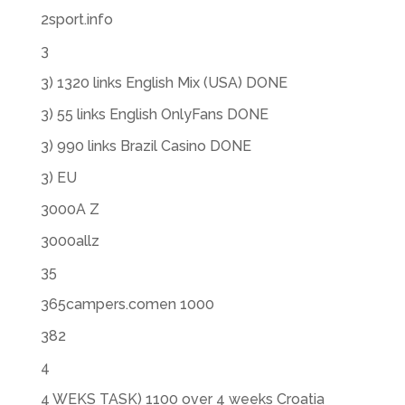
2sport.info
3
3) 1320 links English Mix (USA) DONE
3) 55 links English OnlyFans DONE
3) 990 links Brazil Casino DONE
3) EU
3000A Z
3000allz
35
365campers.comen 1000
382
4
4 WEKS TASK) 1100 over 4 weeks Croatia