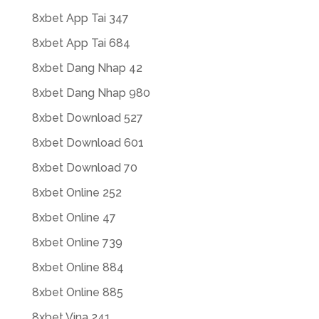
8xbet App Tai 347
8xbet App Tai 684
8xbet Dang Nhap 42
8xbet Dang Nhap 980
8xbet Download 527
8xbet Download 601
8xbet Download 70
8xbet Online 252
8xbet Online 47
8xbet Online 739
8xbet Online 884
8xbet Online 885
8xbet Vina 241