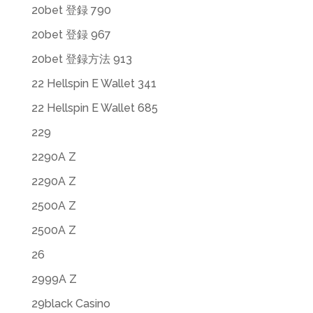
20bet 登録 790
20bet 登録 967
20bet 登録方法 913
22 Hellspin E Wallet 341
22 Hellspin E Wallet 685
229
2290A Z
2290A Z
2500A Z
2500A Z
26
2999A Z
29black Casino