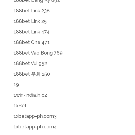
188bet Dang Ky 892
188bet Link 238
188bet Link 25
188bet Link 474
188bet One 471
188bet Vao Bong 769
188bet Vui 952
188bet 우회 150
19
1win-india.in c2
1xBet
1xbetapp-ph.com3
1xbetapp-ph.com4