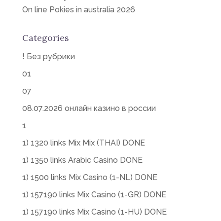
On line Pokies in australia 2026
Categories
! Без рубрики
01
07
08.07.2026 онлайн казино в россии
1
1) 1320 links Mix Mix (THAI) DONE
1) 1350 links Arabic Casino DONE
1) 1500 links Mix Casino (1-NL) DONE
1) 157190 links Mix Casino (1-GR) DONE
1) 157190 links Mix Casino (1-HU) DONE