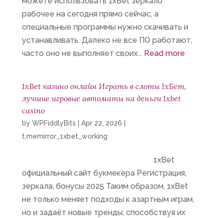
можете использовать 1xBet зеркало
рабочее на сегодня прямо сейчас, а
специальные программы нужно скачивать и
устанавливать. Далеко не все ПО работают,
часто оно не выполняет своих...
Read more
1xBet казино онлайн Играть в слоты 1хБет,
лучшие игровые автоматы на деньги 1xbet
casino
by
WPFiddlyBits
|
Apr 22, 2026
|
t.memirror_1xbet_working
1xBet
официальный сайт букмекера Регистрация,
зеркала, бонусы 2025 Таким образом, 1xBet
не только меняет подходы к азартным играм,
но и задаёт новые тренды, способствуя их