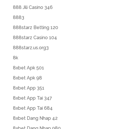
888 Jili Casino 346
8883
888starz Betting 120
888starz Casino 104
888starz.us.org3
8k
8xbet Apk 501
8xbet Apk 98
8xbet App 351
8xbet App Tai 347
8xbet App Tai 684
8xbet Dang Nhap 42
8xbet Dang Nhap 980