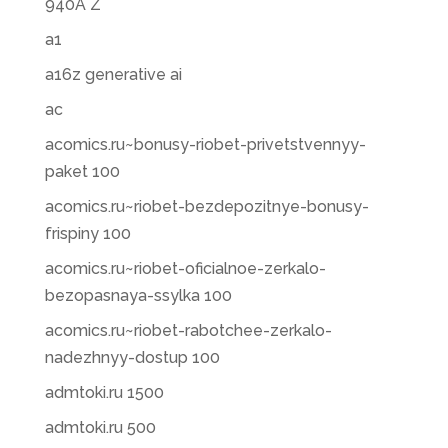
940A Z
a1
a16z generative ai
ac
acomics.ru~bonusy-riobet-privetstvennyy-
paket 100
acomics.ru~riobet-bezdepozitnye-bonusy-
frispiny 100
acomics.ru~riobet-oficialnoe-zerkalo-
bezopasnaya-ssylka 100
acomics.ru~riobet-rabotchee-zerkalo-
nadezhnyy-dostup 100
admtoki.ru 1500
admtoki.ru 500