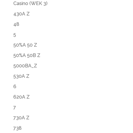
Casino (WEK 3)
430A Z
48
5
50%A 50 Z
50%A 50B Z
5000BA_Z
530A Z
6
620A Z
7
730A Z
738