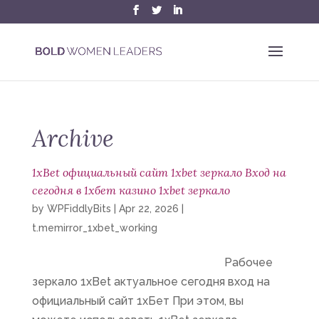
Archive
1xBet официальный сайт 1xbet зеркало Вход на
сегодня в 1хбет казино 1xbet зеркало
by
WPFiddlyBits
|
Apr 22, 2026
|
t.memirror_1xbet_working
Рабочее
зеркало 1xBet актуальное сегодня вход на
официальный сайт 1хБет При этом, вы