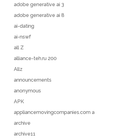
adobe generative ai 3
adobe generative ai 8
ai-dating
ai-nswf
all Z
alliance-teh.ru 200
Allz
announcements
anonymous
APK
appliancemovingcompanies.com a
archive
archive11