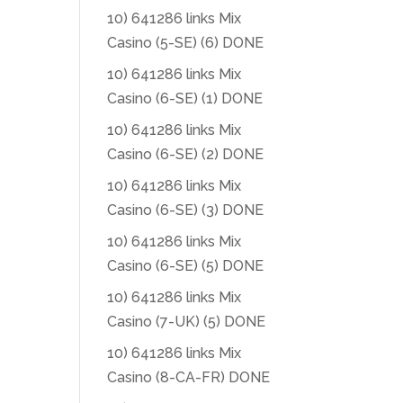
10) 641286 links Mix
Casino (5-SE) (6) DONE
10) 641286 links Mix
Casino (6-SE) (1) DONE
10) 641286 links Mix
Casino (6-SE) (2) DONE
10) 641286 links Mix
Casino (6-SE) (3) DONE
10) 641286 links Mix
Casino (6-SE) (5) DONE
10) 641286 links Mix
Casino (7-UK) (5) DONE
10) 641286 links Mix
Casino (8-CA-FR) DONE