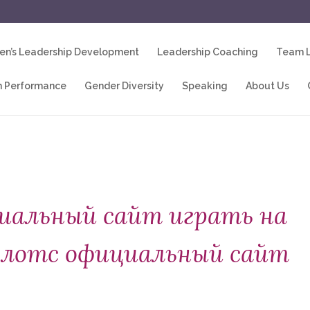
n’s Leadership Development
Leadership Coaching
Team L
 Performance
Gender Diversity
Speaking
About Us
ициальный сайт играть на
хСлотс официальный сайт