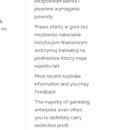
bezposredni klienta i
pisemne wymagania
powody
д,
Prawo oferty w gore tez
 по
mozliwosc nakazania
instytucjom finansowym
wstrzymuj transakcji na
podmiotow ktorzy maja
rejestru (art
Most recent Australia
information and you may
feedback
The majority of gambling
enterprise even offers
you to definitely carry
restriction profit