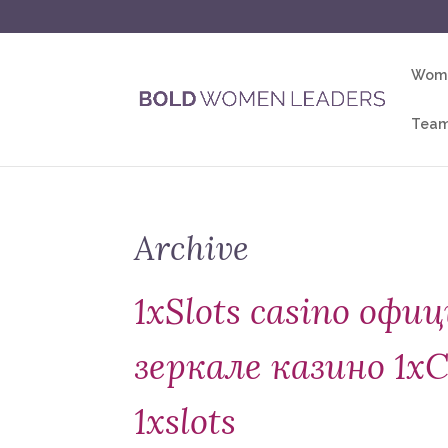
Wome
Team
Archive
1xSlots casino оф
зеркале казино 1
1xslots