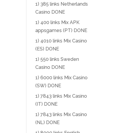
1) 385 links Netherlands
Casino DONE
1) 400 links Mix APK
appsgames (PT) DONE
1) 4010 links Mix Casino
(ES) DONE
1) 550 links Sweden
Casino DONE
1) 6000 links Mix Casino
(SW) DONE
1) 7843 links Mix Casino
(IT) DONE
1) 7843 links Mix Casino
(NL) DONE
1) 8000 links English