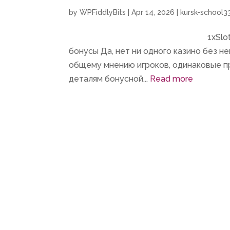
by
WPFiddlyBits
|
Apr 14, 2026
|
kursk-school33
1xSlo
бонусы Да, нет ни одного казино без н
общему мнению игроков, одинаковые п
деталям бонусной...
Read more