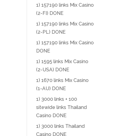
1) 157190 links Mix Casino
(2-FI) DONE
1) 157190 links Mix Casino
(2-PL) DONE
1) 157190 links Mix Casino
DONE
1) 1595 links Mix Casino
(2-USA) DONE
1) 1670 links Mix Casino
(1-AU) DONE
1) 3000 links + 100
sitewide links Thailand
Casino DONE
1) 3000 links Thailand
Casino DONE