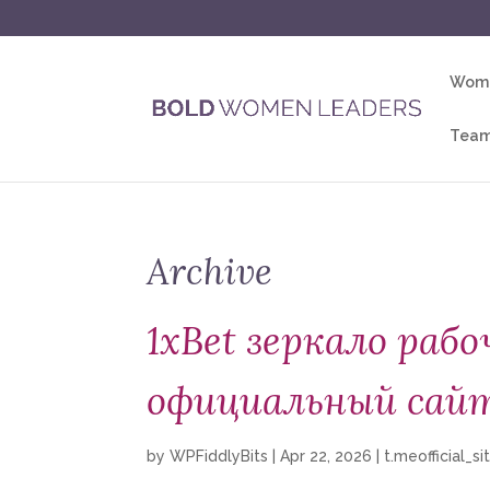
Wome
Team
Archive
1xBet зеркало рабо
официальный сайт 
by
WPFiddlyBits
|
Apr 22, 2026
|
t.meofficial_s