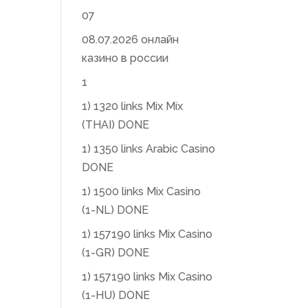
07
08.07.2026 онлайн
казино в россии
1
1) 1320 links Mix Mix
(THAI) DONE
1) 1350 links Arabic Casino
DONE
1) 1500 links Mix Casino
(1-NL) DONE
1) 157190 links Mix Casino
(1-GR) DONE
1) 157190 links Mix Casino
(1-HU) DONE