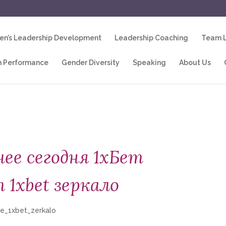
n’s Leadership Development
Leadership Coaching
Team L
 Performance
Gender Diversity
Speaking
About Us
чее сегодня 1хБет
1xbet зеркало
ite_1xbet_zerkalo