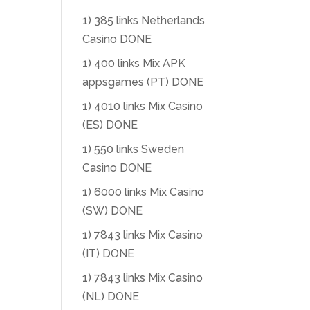
1) 385 links Netherlands
Casino DONE
1) 400 links Mix APK
appsgames (PT) DONE
1) 4010 links Mix Casino
(ES) DONE
1) 550 links Sweden
Casino DONE
1) 6000 links Mix Casino
(SW) DONE
1) 7843 links Mix Casino
(IT) DONE
1) 7843 links Mix Casino
(NL) DONE