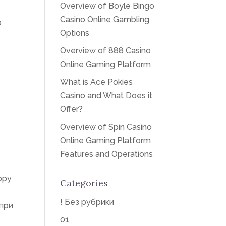
Overview of Boyle Bingo
Casino Online Gambling
о
Options
Overview of 888 Casino
Online Gaming Platform
What is Ace Pokies
Casino and What Does it
Offer?
Overview of Spin Casino
Online Gaming Platform
Features and Operations
ору
Categories
! Без рубрики
 при
01