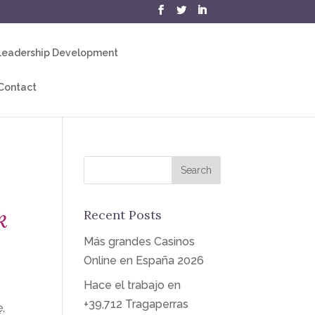
eadership Development
Contact
k
Recent Posts
Más grandes Casinos
Online en España 2026
Hace el trabajo en
+39,712 Tragaperras
,