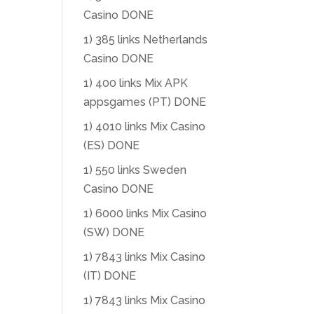
Casino DONE
1) 385 links Netherlands
Casino DONE
1) 400 links Mix APK
appsgames (PT) DONE
1) 4010 links Mix Casino
(ES) DONE
1) 550 links Sweden
Casino DONE
1) 6000 links Mix Casino
(SW) DONE
1) 7843 links Mix Casino
(IT) DONE
1) 7843 links Mix Casino