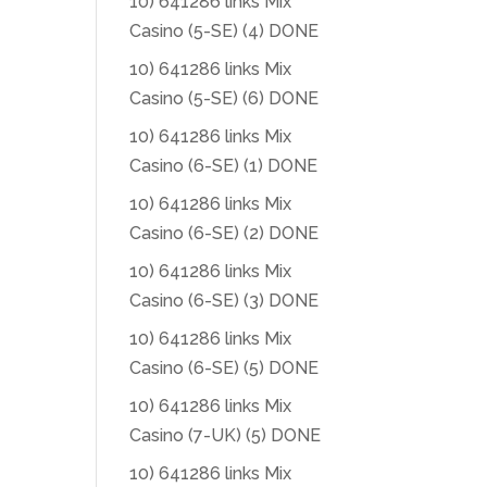
10) 641286 links Mix
Casino (5-SE) (4) DONE
10) 641286 links Mix
Casino (5-SE) (6) DONE
10) 641286 links Mix
Casino (6-SE) (1) DONE
10) 641286 links Mix
Casino (6-SE) (2) DONE
10) 641286 links Mix
Casino (6-SE) (3) DONE
10) 641286 links Mix
Casino (6-SE) (5) DONE
10) 641286 links Mix
Casino (7-UK) (5) DONE
10) 641286 links Mix