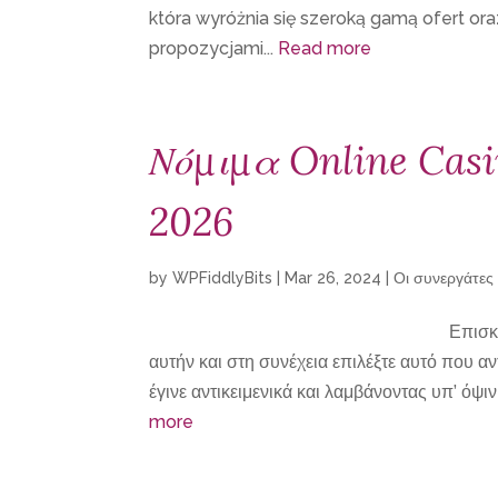
która wyróżnia się szeroką gamą ofert o
propozycjami...
Read more
Νόμιμα Online Cas
2026
by
WPFiddlyBits
|
Mar 26, 2024
|
Οι συνεργάτες
Επισκ
αυτήν και στη συνέχεια επιλέξτε αυτό που α
έγινε αντικειμενικά και λαμβάνοντας υπ’ όψι
more