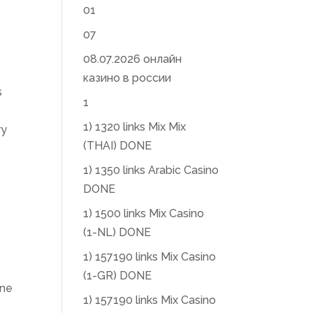
01
07
08.07.2026 онлайн
казино в россии
s
1
1) 1320 links Mix Mix
ry
(THAI) DONE
1) 1350 links Arabic Casino
DONE
1) 1500 links Mix Casino
(1-NL) DONE
1) 157190 links Mix Casino
(1-GR) DONE
ine
1) 157190 links Mix Casino