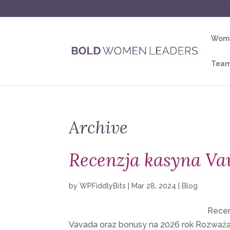
Wome
Team
Archive
Recenzja kasyna Va
by
WPFiddlyBits
|
Mar 28, 2024
|
Blog
Recen
Vavada oraz bonusy na 2026 rok Rozważają