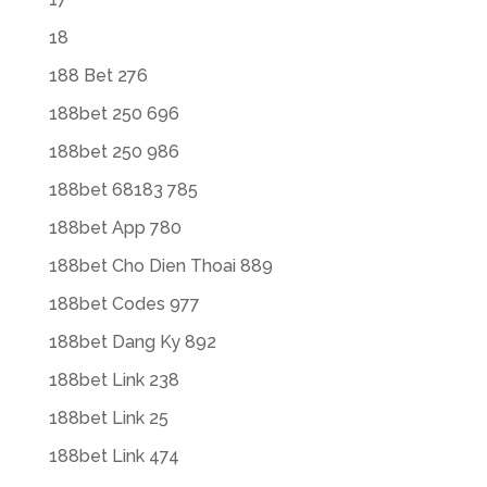
18
188 Bet 276
188bet 250 696
188bet 250 986
188bet 68183 785
188bet App 780
188bet Cho Dien Thoai 889
188bet Codes 977
188bet Dang Ky 892
188bet Link 238
188bet Link 25
188bet Link 474