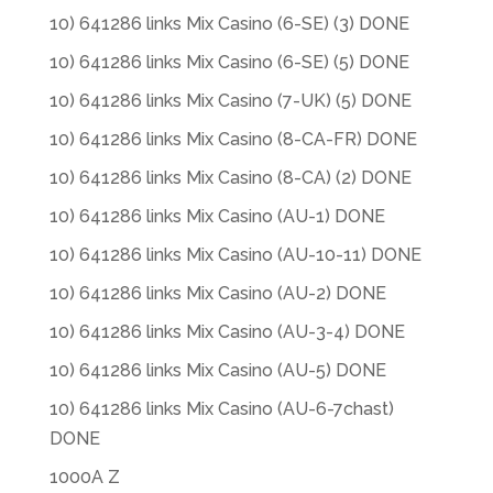
10) 641286 links Mix Casino (6-SE) (3) DONE
10) 641286 links Mix Casino (6-SE) (5) DONE
10) 641286 links Mix Casino (7-UK) (5) DONE
10) 641286 links Mix Casino (8-CA-FR) DONE
10) 641286 links Mix Casino (8-CA) (2) DONE
10) 641286 links Mix Casino (AU-1) DONE
10) 641286 links Mix Casino (AU-10-11) DONE
10) 641286 links Mix Casino (AU-2) DONE
10) 641286 links Mix Casino (AU-3-4) DONE
10) 641286 links Mix Casino (AU-5) DONE
10) 641286 links Mix Casino (AU-6-7chast)
DONE
1000A Z