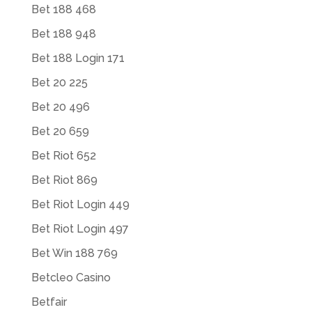
Bet 188 468
Bet 188 948
Bet 188 Login 171
Bet 20 225
Bet 20 496
Bet 20 659
Bet Riot 652
Bet Riot 869
Bet Riot Login 449
Bet Riot Login 497
Bet Win 188 769
Betcleo Casino
Betfair