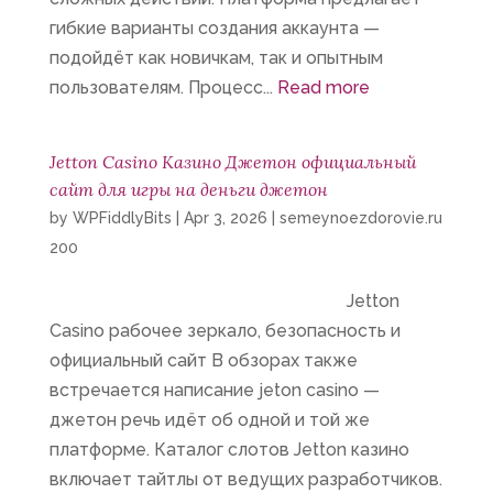
гибкие варианты создания аккаунта —
подойдёт как новичкам, так и опытным
пользователям. Процесс...
Read more
Jetton Casino Казино Джетон официальный
сайт для игры на деньги джетон
by
WPFiddlyBits
|
Apr 3, 2026
|
semeynoezdorovie.ru
200
Jetton
Casino рабочее зеркало, безопасность и
официальный сайт В обзорах также
встречается написание jeton casino —
джетон речь идёт об одной и той же
платформе. Каталог слотов Jetton казино
включает тайтлы от ведущих разработчиков.