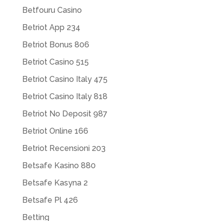
Betfouru Casino
Betriot App 234
Betriot Bonus 806
Betriot Casino 515
Betriot Casino Italy 475
Betriot Casino Italy 818
Betriot No Deposit 987
Betriot Online 166
Betriot Recensioni 203
Betsafe Kasino 880
Betsafe Kasyna 2
Betsafe Pl 426
Betting