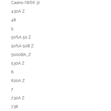
Casino (WEK 3)
430A Z
48
5
50%A 50 Z
50%A 50B Z
5000BA_Z
530A Z
6
620A Z
7
730A Z
738