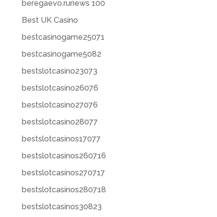
beregaevo.runews 100
Best UK Casino
bestcasinogame25071
bestcasinogame5082
bestslotcasino23073
bestslotcasino26076
bestslotcasino27076
bestslotcasino28077
bestslotcasinos17077
bestslotcasinos260716
bestslotcasinos270717
bestslotcasinos280718
bestslotcasinos30823