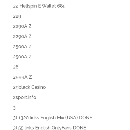
22 Hellspin E Wallet 685
229
2290A Z
2290A Z
2500A Z
2500A Z
26
2999A Z
29black Casino
2sport.info
3
3) 1320 links English Mix (USA) DONE
3) 55 links English OnlyFans DONE