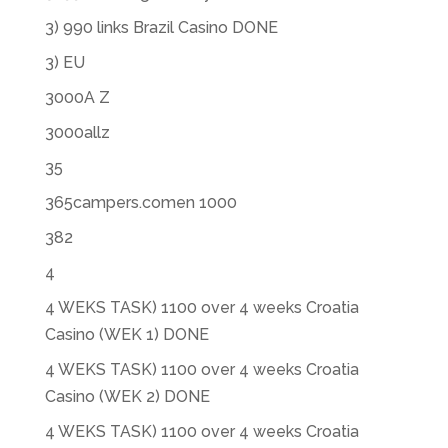
3) 990 links Brazil Casino DONE
3) EU
3000A Z
3000allz
35
365campers.comen 1000
382
4
4 WEKS TASK) 1100 over 4 weeks Croatia
Casino (WEK 1) DONE
4 WEKS TASK) 1100 over 4 weeks Croatia
Casino (WEK 2) DONE
4 WEKS TASK) 1100 over 4 weeks Croatia