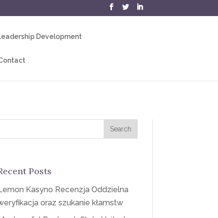
eadership Development
Contact
Recent Posts
Lemon Kasyno Recenzja Oddzielna
weryfikacja oraz szukanie kłamstw