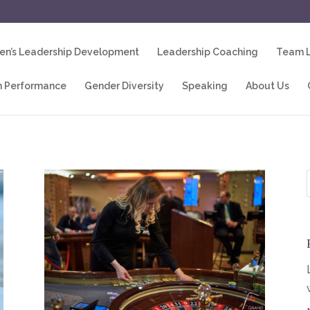
n’s Leadership Development
Leadership Coaching
Team L
 Performance
Gender Diversity
Speaking
About Us