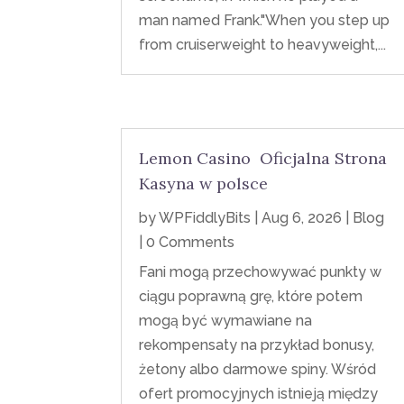
man named Frank."When you step up
from cruiserweight to heavyweight,...
Lemon Casino ️ Oficjalna Strona
Kasyna w polsce
by
WPFiddlyBits
|
Aug 6, 2026
|
Blog
| 0 Comments
Fani mogą przechowywać punkty w
ciągu poprawną grę, które potem
mogą być wymawiane na
rekompensaty na przykład bonusy,
żetony albo darmowe spiny. Wśród
ofert promocyjnych istnieją między