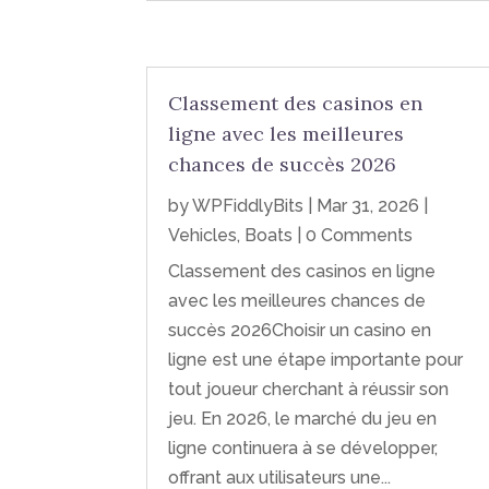
Classement des casinos en
ligne avec les meilleures
chances de succès 2026
by
WPFiddlyBits
|
Mar 31, 2026
|
Vehicles, Boats
| 0 Comments
Classement des casinos en ligne
avec les meilleures chances de
succès 2026Choisir un casino en
ligne est une étape importante pour
tout joueur cherchant à réussir son
jeu. En 2026, le marché du jeu en
ligne continuera à se développer,
offrant aux utilisateurs une...