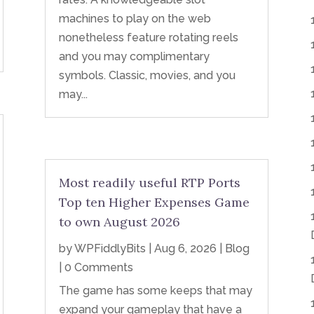
machines to play on the web
nonetheless feature rotating reels
and you may complimentary
symbols. Classic, movies, and you
may...
Most readily useful RTP Ports
Top ten Higher Expenses Game
to own August 2026
by
WPFiddlyBits
|
Aug 6, 2026
|
Blog
| 0 Comments
The game has some keeps that may
expand your gameplay that have a