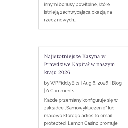
innymi bonusy powitalne, które
istnieją zachwycającą okazją na
rzecz nowych...
Najistotniejsze Kasyna w
Prawdziwe Kapitał w naszym
kraju 2026
by
WPFiddlyBits
|
Aug 6, 2026
|
Blog
| 0 Comments
Każde przemiany konfiguruje się w
zakładce „Samowykluczenie” lub
mailowo którego adres to email
protected. Lemon Casino promuje