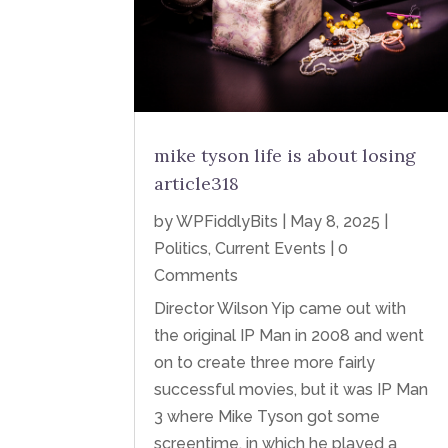
mike tyson life is about losing
article318
by
WPFiddlyBits
|
May 8, 2025
|
Politics, Current Events
| 0
Comments
Director Wilson Yip came out with
the original IP Man in 2008 and went
on to create three more fairly
successful movies, but it was IP Man
3 where Mike Tyson got some
screentime, in which he played a