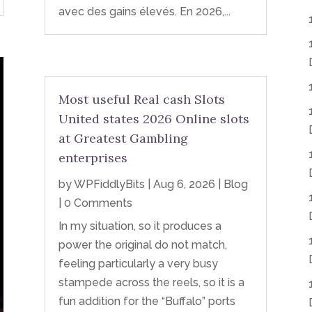
avec des gains élevés. En 2026,...
Most useful Real cash Slots
United states 2026 Online slots
at Greatest Gambling
enterprises
by
WPFiddlyBits
|
Aug 6, 2026
|
Blog
| 0 Comments
In my situation, so it produces a
power the original do not match,
feeling particularly a very busy
stampede across the reels, so it is a
fun addition for the “Buffalo” ports