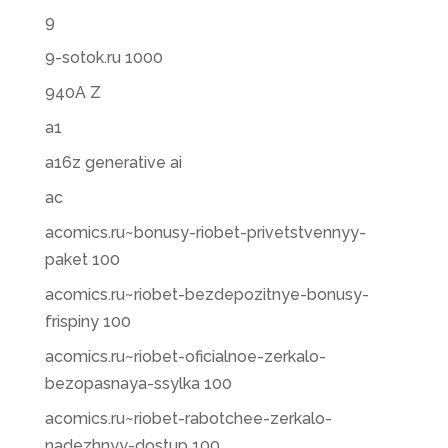
9
9-sotok.ru 1000
940A Z
a1
a16z generative ai
ac
acomics.ru~bonusy-riobet-privetstvennyy-
paket 100
acomics.ru~riobet-bezdepozitnye-bonusy-
frispiny 100
acomics.ru~riobet-oficialnoe-zerkalo-
bezopasnaya-ssylka 100
acomics.ru~riobet-rabotchee-zerkalo-
nadezhnyy-dostup 100