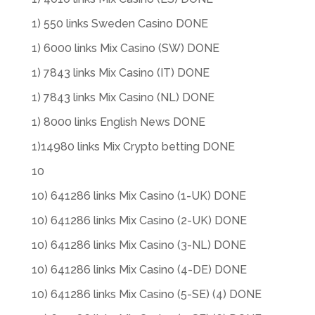
1) 550 links Sweden Casino DONE
1) 6000 links Mix Casino (SW) DONE
1) 7843 links Mix Casino (IT) DONE
1) 7843 links Mix Casino (NL) DONE
1) 8000 links English News DONE
1)14980 links Mix Crypto betting DONE
10
10) 641286 links Mix Casino (1-UK) DONE
10) 641286 links Mix Casino (2-UK) DONE
10) 641286 links Mix Casino (3-NL) DONE
10) 641286 links Mix Casino (4-DE) DONE
10) 641286 links Mix Casino (5-SE) (4) DONE