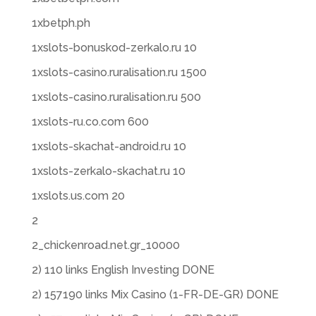
1xbetph.ph
1xslots-bonuskod-zerkalo.ru 10
1xslots-casino.ruralisation.ru 1500
1xslots-casino.ruralisation.ru 500
1xslots-ru.co.com 600
1xslots-skachat-android.ru 10
1xslots-zerkalo-skachat.ru 10
1xslots.us.com 20
2
2_chickenroad.net.gr_10000
2) 110 links English Investing DONE
2) 157190 links Mix Casino (1-FR-DE-GR) DONE