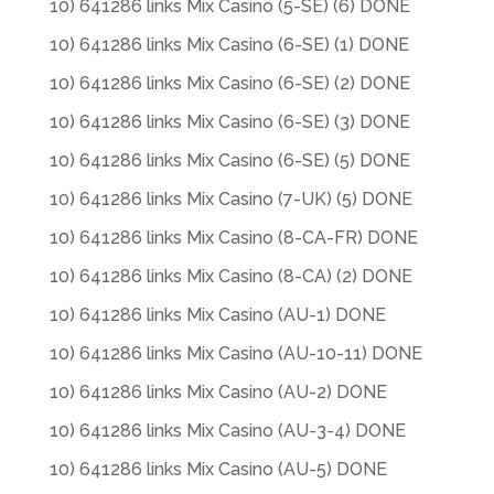
10) 641286 links Mix Casino (5-SE) (6) DONE
10) 641286 links Mix Casino (6-SE) (1) DONE
10) 641286 links Mix Casino (6-SE) (2) DONE
10) 641286 links Mix Casino (6-SE) (3) DONE
10) 641286 links Mix Casino (6-SE) (5) DONE
10) 641286 links Mix Casino (7-UK) (5) DONE
10) 641286 links Mix Casino (8-CA-FR) DONE
10) 641286 links Mix Casino (8-CA) (2) DONE
10) 641286 links Mix Casino (AU-1) DONE
10) 641286 links Mix Casino (AU-10-11) DONE
10) 641286 links Mix Casino (AU-2) DONE
10) 641286 links Mix Casino (AU-3-4) DONE
10) 641286 links Mix Casino (AU-5) DONE