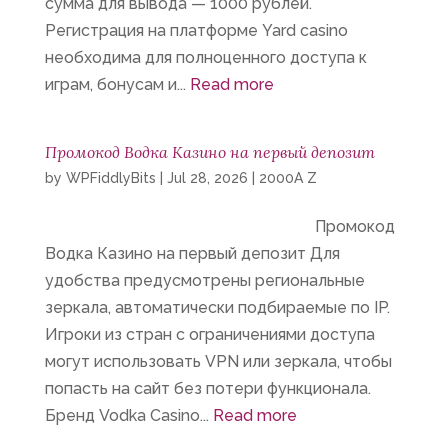
сумма для вывода — 1000 рублей.
Регистрация на платформе Yard casino
необходима для полноценного доступа к
играм, бонусам и...
Read more
Промокод Водка Казино на первый депозит
by
WPFiddlyBits
|
Jul 28, 2026
|
2000A Z
Промокод
Водка Казино на первый депозит Для
удобства предусмотрены региональные
зеркала, автоматически подбираемые по IP.
Игроки из стран с ограничениями доступа
могут использовать VPN или зеркала, чтобы
попасть на сайт без потери функционала.
Бренд Vodka Casino...
Read more