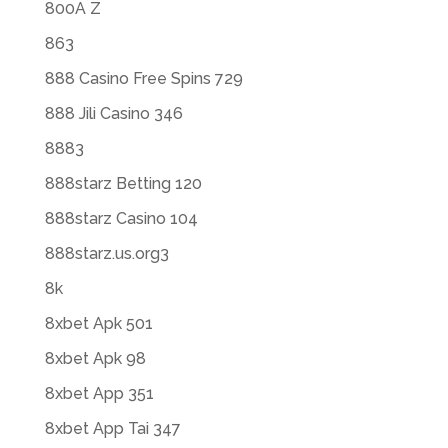
800A Z
863
888 Casino Free Spins 729
888 Jili Casino 346
8883
888starz Betting 120
888starz Casino 104
888starz.us.org3
8k
8xbet Apk 501
8xbet Apk 98
8xbet App 351
8xbet App Tai 347