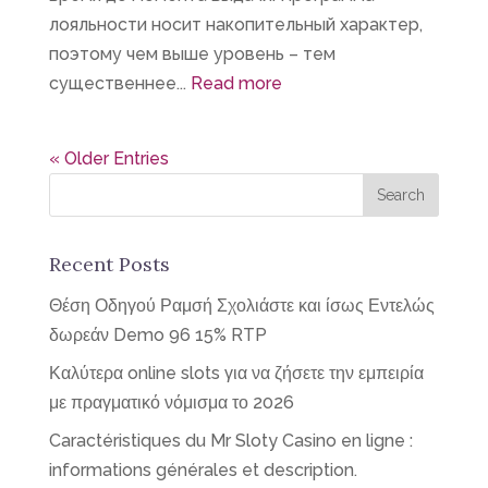
лояльности носит накопительный характер,
поэтому чем выше уровень – тем
существеннее...
Read more
« Older Entries
Recent Posts
Θέση Οδηγού Ραμσή Σχολιάστε και ίσως Εντελώς
δωρεάν Demo 96 15% RTP
Καλύτερα online slots για να ζήσετε την εμπειρία
με πραγματικό νόμισμα το 2026
Caractéristiques du Mr Sloty Casino en ligne :
informations générales et description.