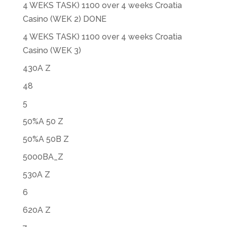
4 WEKS TASK) 1100 over 4 weeks Croatia
Casino (WEK 2) DONE
4 WEKS TASK) 1100 over 4 weeks Croatia
Casino (WEK 3)
430A Z
48
5
50%A 50 Z
50%A 50B Z
5000BA_Z
530A Z
6
620A Z