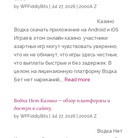
by
WPFiddlyBits
|
Jul 27, 2026
|
2000A Z
Казино
Водка скачать приложение на Android и iOS
Играя в этом онлайн казино, участники
азартных игр могут чувствовать уверенно,
что их не обманут, что игры здесь честные,
что выплаты быстрые и без задержек. В
целом, на лицензионную платформу Водка
Бет нет нареканий,...
Read more
Водка Нет Казино — обзор платформы и
доступ к сайту
by
WPFiddlyBits
|
Jul 27, 2026
|
2000A Z
Водка Нет