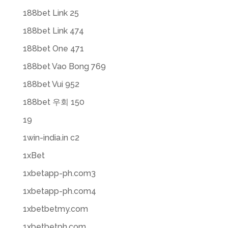
188bet Link 25
188bet Link 474
188bet One 471
188bet Vao Bong 769
188bet Vui 952
188bet 우회 150
19
1win-india.in c2
1xBet
1xbetapp-ph.com3
1xbetapp-ph.com4
1xbetbetmy.com
1xbetbetph.com