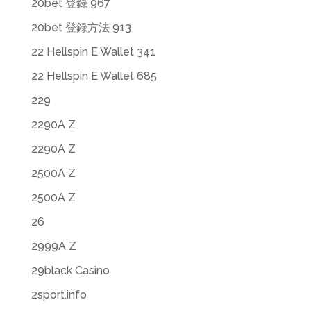
20bet 登録 967
20bet 登録方法 913
22 Hellspin E Wallet 341
22 Hellspin E Wallet 685
229
2290A Z
2290A Z
2500A Z
2500A Z
26
2999A Z
29black Casino
2sport.info