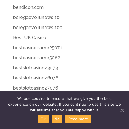
bendicon.com
beregaevo.runews 10
beregaevo.runews 100
Best UK Casino
bestcasinogame25071
bestcasinogame5082
bestslotcasino23073
bestslotcasino26076
bestslotcasino27076
bestslotcasino28077
We use cookies to ensure that we give you the best
experience on our website. If you continue to use this site we
bestslotcasinos17077
will assume that you are happy with it.
bestslotcasinos260716
Ok
No
Read more
bestslotcasinos270717