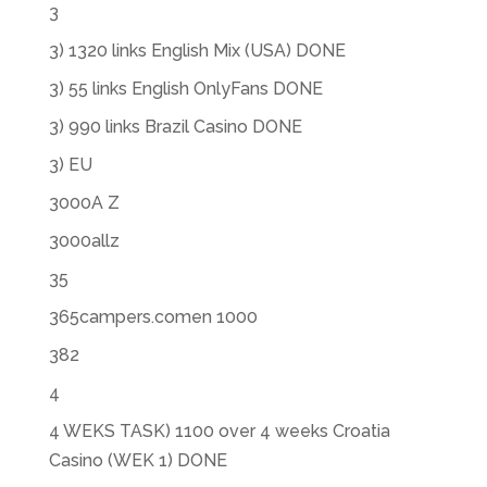
3
3) 1320 links English Mix (USA) DONE
3) 55 links English OnlyFans DONE
3) 990 links Brazil Casino DONE
3) EU
3000A Z
3000allz
35
365campers.comen 1000
382
4
4 WEKS TASK) 1100 over 4 weeks Croatia
Casino (WEK 1) DONE